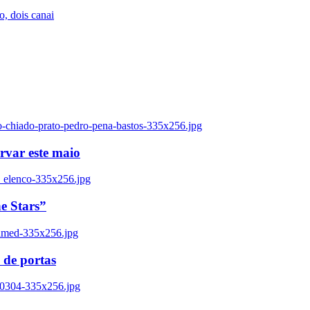
, dois canai
o-chiado-prato-pedro-pena-bastos-335x256.jpg
ervar este maio
_elenco-335x256.jpg
e Stars”
named-335x256.jpg
 de portas
00304-335x256.jpg