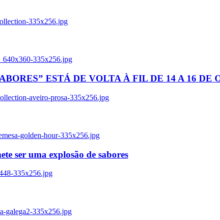
ollection-335x256.jpg
tl_640x360-335x256.jpg
BORES” ESTÁ DE VOLTA À FIL DE 14 A 16 DE
llection-aveiro-prosa-335x256.jpg
remesa-golden-hour-335x256.jpg
ete ser uma explosão de sabores
8448-335x256.jpg
ia-galega2-335x256.jpg