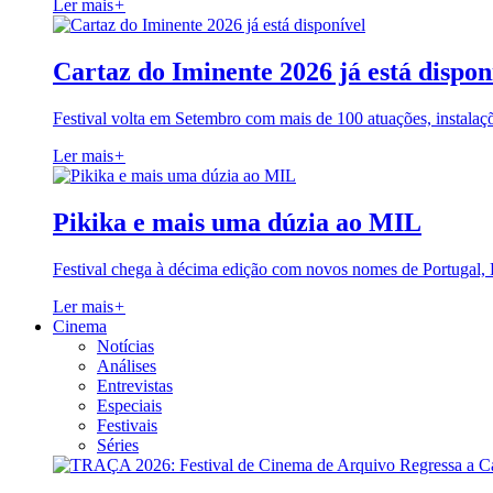
Ler mais
+
Cartaz do Iminente 2026 já está dispon
Festival volta em Setembro com mais de 100 atuações, instalaç
Ler mais
+
Pikika e mais uma dúzia ao MIL
Festival chega à décima edição com novos nomes de Portugal,
Ler mais
+
Cinema
Notícias
Análises
Entrevistas
Especiais
Festivais
Séries