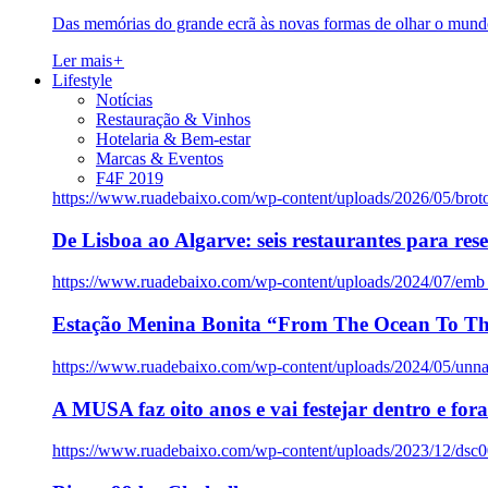
Das memórias do grande ecrã às novas formas de olhar o mundo
Ler mais
+
Lifestyle
Notícias
Restauração & Vinhos
Hotelaria & Bem-estar
Marcas & Eventos
F4F 2019
https://www.ruadebaixo.com/wp-content/uploads/2026/05/brot
De Lisboa ao Algarve: seis restaurantes para res
https://www.ruadebaixo.com/wp-content/uploads/2024/07/emb
Estação Menina Bonita “From The Ocean To Th
https://www.ruadebaixo.com/wp-content/uploads/2024/05/un
A MUSA faz oito anos e vai festejar dentro e fora
https://www.ruadebaixo.com/wp-content/uploads/2023/12/dsc