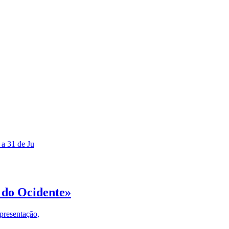
 a 31 de Ju
 do Ocidente»
presentação,