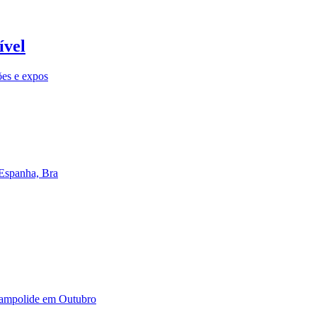
ível
ões e expos
 Espanha, Bra