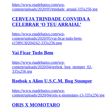
https://www.ruadebaixo.com/wp-
content/uploads/2020/05/trindade_arraial-335x256.jpg
CERVEJA TRINDADE CONVIDA A
CELEBRAR ‘O TEU ARRAIAL’
https://www.ruadebaixo.com/wp-
content/uploads/2020/05/vai-ficar-tudo-bem-
e1589130204162-335x256.png
Vai Ficar Tudo Bem
https://www.ruadebaixo.com/wp-
content/uploads/2020/04/reebok_bug_stomper_02-
335x256.jpg
Reebok x Alien U.S.C.M. Bug Stomper
https://www.ruadebaixo.com/wp-
content/uploads/2020/04/oris-x-momotaro-13-335x256.jpg
ORIS X MOMOTARO