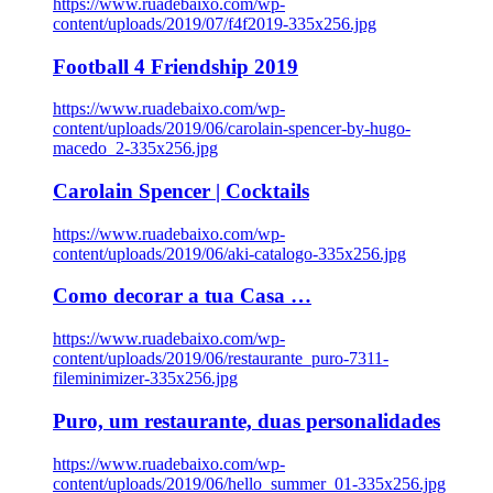
https://www.ruadebaixo.com/wp-
content/uploads/2019/07/f4f2019-335x256.jpg
Football 4 Friendship 2019
https://www.ruadebaixo.com/wp-
content/uploads/2019/06/carolain-spencer-by-hugo-
macedo_2-335x256.jpg
Carolain Spencer | Cocktails
https://www.ruadebaixo.com/wp-
content/uploads/2019/06/aki-catalogo-335x256.jpg
Como decorar a tua Casa …
https://www.ruadebaixo.com/wp-
content/uploads/2019/06/restaurante_puro-7311-
fileminimizer-335x256.jpg
Puro, um restaurante, duas personalidades
https://www.ruadebaixo.com/wp-
content/uploads/2019/06/hello_summer_01-335x256.jpg