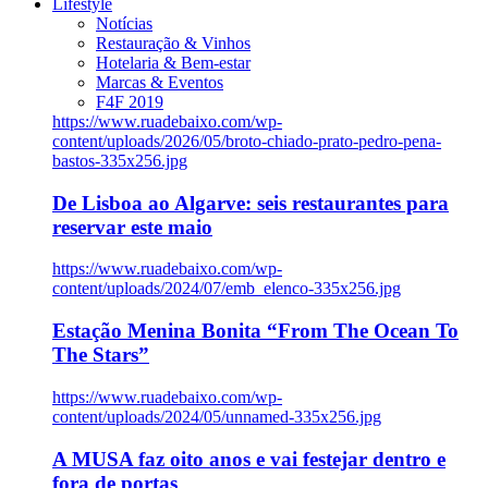
Lifestyle
Notícias
Restauração & Vinhos
Hotelaria & Bem-estar
Marcas & Eventos
F4F 2019
https://www.ruadebaixo.com/wp-
content/uploads/2026/05/broto-chiado-prato-pedro-pena-
bastos-335x256.jpg
De Lisboa ao Algarve: seis restaurantes para
reservar este maio
https://www.ruadebaixo.com/wp-
content/uploads/2024/07/emb_elenco-335x256.jpg
Estação Menina Bonita “From The Ocean To
The Stars”
https://www.ruadebaixo.com/wp-
content/uploads/2024/05/unnamed-335x256.jpg
A MUSA faz oito anos e vai festejar dentro e
fora de portas