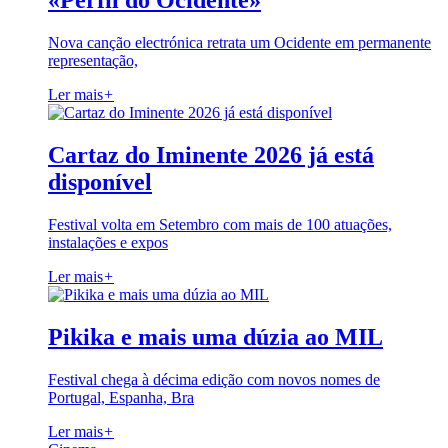
«Perfil do Ocidente»
Nova canção electrónica retrata um Ocidente em permanente
representação,
Ler mais
+
Cartaz do Iminente 2026 já está
disponível
Festival volta em Setembro com mais de 100 atuações,
instalações e expos
Ler mais
+
Pikika e mais uma dúzia ao MIL
Festival chega à décima edição com novos nomes de
Portugal, Espanha, Bra
Ler mais
+