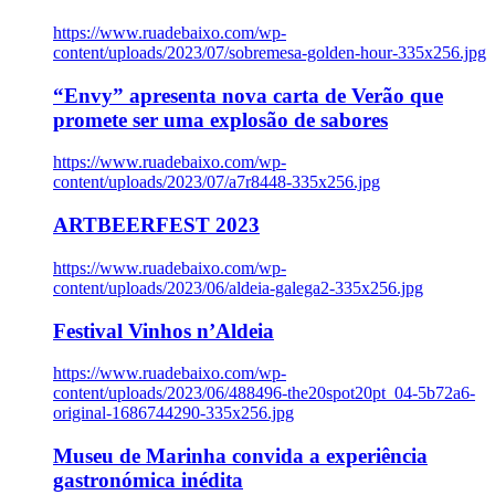
https://www.ruadebaixo.com/wp-
content/uploads/2023/07/sobremesa-golden-hour-335x256.jpg
“Envy” apresenta nova carta de Verão que
promete ser uma explosão de sabores
https://www.ruadebaixo.com/wp-
content/uploads/2023/07/a7r8448-335x256.jpg
ARTBEERFEST 2023
https://www.ruadebaixo.com/wp-
content/uploads/2023/06/aldeia-galega2-335x256.jpg
Festival Vinhos n’Aldeia
https://www.ruadebaixo.com/wp-
content/uploads/2023/06/488496-the20spot20pt_04-5b72a6-
original-1686744290-335x256.jpg
Museu de Marinha convida a experiência
gastronómica inédita