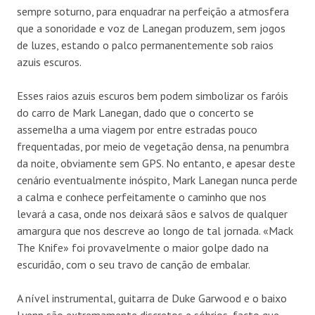
sempre soturno, para enquadrar na perfeição a atmosfera
que a sonoridade e voz de Lanegan produzem, sem jogos
de luzes, estando o palco permanentemente sob raios
azuis escuros.
Esses raios azuis escuros bem podem simbolizar os faróis
do carro de Mark Lanegan, dado que o concerto se
assemelha a uma viagem por entre estradas pouco
frequentadas, por meio de vegetação densa, na penumbra
da noite, obviamente sem GPS. No entanto, e apesar deste
cenário eventualmente inóspito, Mark Lanegan nunca perde
a calma e conhece perfeitamente o caminho que nos
levará a casa, onde nos deixará sãos e salvos de qualquer
amargura que nos descreve ao longo de tal jornada. «Mack
The Knife» foi provavelmente o maior golpe dado na
escuridão, com o seu travo de canção de embalar.
A nível instrumental, guitarra de Duke Garwood e o baixo
Lyenn são extremamente discretos e sóbrios, facto que