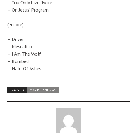
– You Only Live Twice
– On Jesus’ Program
(encore)
– Driver
– Mescalito
– I Am The Wolf
– Bombed
– Halo Of Ashes
TAGGED
MARK LANEGAN