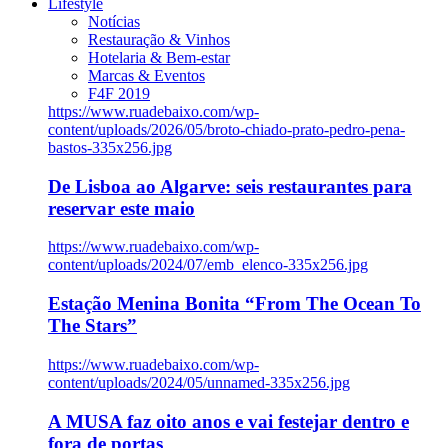
Lifestyle
Notícias
Restauração & Vinhos
Hotelaria & Bem-estar
Marcas & Eventos
F4F 2019
https://www.ruadebaixo.com/wp-
content/uploads/2026/05/broto-chiado-prato-pedro-pena-
bastos-335x256.jpg
De Lisboa ao Algarve: seis restaurantes para
reservar este maio
https://www.ruadebaixo.com/wp-
content/uploads/2024/07/emb_elenco-335x256.jpg
Estação Menina Bonita “From The Ocean To
The Stars”
https://www.ruadebaixo.com/wp-
content/uploads/2024/05/unnamed-335x256.jpg
A MUSA faz oito anos e vai festejar dentro e
fora de portas