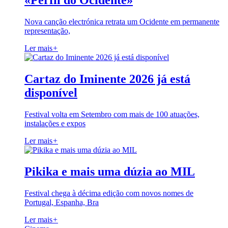
«Perfil do Ocidente»
Nova canção electrónica retrata um Ocidente em permanente
representação,
Ler mais
+
Cartaz do Iminente 2026 já está
disponível
Festival volta em Setembro com mais de 100 atuações,
instalações e expos
Ler mais
+
Pikika e mais uma dúzia ao MIL
Festival chega à décima edição com novos nomes de
Portugal, Espanha, Bra
Ler mais
+