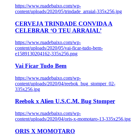
https://www.ruadebaixo.com/wp-
content/uploads/2020/05/trindade_arraial-335x256.jpg
CERVEJA TRINDADE CONVIDA A
CELEBRAR ‘O TEU ARRAIAL’
https://www.ruadebaixo.com/wp-
content/uploads/2020/05/vai-ficar-tudo-bem-
e1589130204162-335x256.png
Vai Ficar Tudo Bem
https://www.ruadebaixo.com/wp-
content/uploads/2020/04/reebok_bug_stomper_02-
335x256.jpg
Reebok x Alien U.S.C.M. Bug Stomper
https://www.ruadebaixo.com/wp-
content/uploads/2020/04/oris-x-momotaro-13-335x256.jpg
ORIS X MOMOTARO