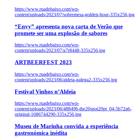
https://www.ruadebaixo.com/wp-
content/uploads/2023/07/sobremesa-golden-hour-335x256.jpg
“Envy” apresenta nova carta de Verão que
promete ser uma explosão de sabores
https://www.ruadebaixo.com/wp-
content/uploads/2023/07/a7r8448-335x256.jpg
ARTBEERFEST 2023
https://www.ruadebaixo.com/wp-
content/uploads/2023/06/aldeia-galega2-335x256.jpg
Festival Vinhos n’Aldeia
https://www.ruadebaixo.com/wp-
content/uploads/2023/06/488496-the20spot20pt_04-5b72a6-
original-1686744290-335x256.jpg
Museu de Marinha convida a experiência
gastronómica inédita