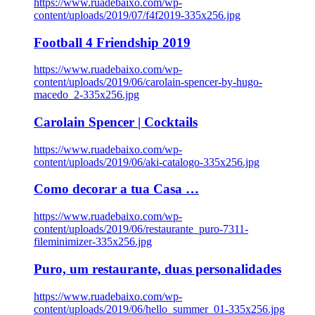
https://www.ruadebaixo.com/wp-
content/uploads/2019/07/f4f2019-335x256.jpg
Football 4 Friendship 2019
https://www.ruadebaixo.com/wp-
content/uploads/2019/06/carolain-spencer-by-hugo-
macedo_2-335x256.jpg
Carolain Spencer | Cocktails
https://www.ruadebaixo.com/wp-
content/uploads/2019/06/aki-catalogo-335x256.jpg
Como decorar a tua Casa …
https://www.ruadebaixo.com/wp-
content/uploads/2019/06/restaurante_puro-7311-
fileminimizer-335x256.jpg
Puro, um restaurante, duas personalidades
https://www.ruadebaixo.com/wp-
content/uploads/2019/06/hello_summer_01-335x256.jpg