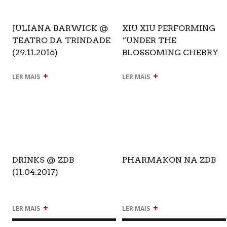
JULIANA BARWICK @
XIU XIU PERFORMING
TEATRO DA TRINDADE
“UNDER THE
(29.11.2016)
BLOSSOMING CHERRY
TREES” @ ZDB
+
+
(09.02.2017)
LER MAIS
LER MAIS
DRINKS @ ZDB
PHARMAKON NA ZDB
(11.04.2017)
+
+
LER MAIS
LER MAIS