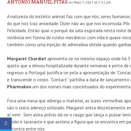
ANTÓNIO MANUEL FITAS
on Maio 7, 2017 at 2:11 pm
A natureza do instinto animal faz com que nós, seres humanos,
do que nos traz ansiedade. Dizer não ao que nos incomoda. Pôr
felicidade. Então qual o porquê da sala esgotada nesta noite 
violência em forma de ruídos mecânicos com vida e quase visce
também como uma injeção de adrenalina obtida quando ganh
Margaret Chardiet
apresenta-se no mesmo espaço onde há 3 
quisto que a deixou hospitalizada durante semanas e perto de 
regresso a Portugal justifica-se pela a apresentação de “Cont
e transcende o corpo. “Contact” partilha a data de lançamento
Pharmakon
um dos nomes mais conceituados do experimental
Fora uma mesa que alberga o material, as luzes vermelhas apo
são o único adereço utilizado. Margaret entra discretamente 
aí vem.
Sem aviso prévio dá-se o rasgo que lança o pulsar len
rápido e lacerante e que acelera a figura que se encontra em 
encontra entre nós.