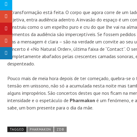
A transformação está feita. O corpo que agora corre de um lad
objetiva, entra audiência adentro. A invasão do espaço é um co
construiu como o um espelho puro e cru do que lhe vai na alma.
elementos da audiência são imperceptíveis. Se fossem pedidos d
mas a mensagem é clara – são na verdade um convite ao seu uni
concerto é «No Natural Order», última faixa de “Contact”. O se
completamente abafados pelas crescentes camadas sonoras, en
despenteado.
Pouco mais de meia hora depois de ter começado, quebra-se o f
tensão em unissono, não só a acumulada nesta noite mas tamb
alguns impropérios. São concertos destes que nos ficam na mem
intensidade e o espetáculo de
Pharmakon
é um fenómeno, e a 
sabe, um bom presente para o dia da mãe.
TAGGED
PHARMAKON
ZDB