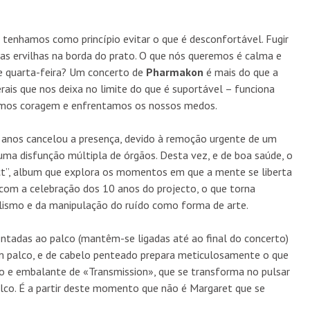
 tenhamos como princípio evitar o que é desconfortável. Fugir
 as ervilhas na borda do prato. O que nós queremos é calma e
de quarta-feira? Um concerto de
Pharmakon
é mais do que a
rais que nos deixa no limite do que é suportável – funciona
amos coragem e enfrentamos os nossos medos.
anos cancelou a presença, devido à remoção urgente de um
uma disfunção múltipla de órgãos. Desta vez, e de boa saúde, o
act”, album que explora os momentos em que a mente se liberta
 com a celebração dos 10 anos do projecto, o que torna
ismo e da manipulação do ruído como forma de arte.
ntadas ao palco (mantêm-se ligadas até ao final do concerto)
em palco, e de cabelo penteado prepara meticulosamente o que
to e embalante de «Transmission», que se transforma no pulsar
palco. É a partir deste momento que não é Margaret que se