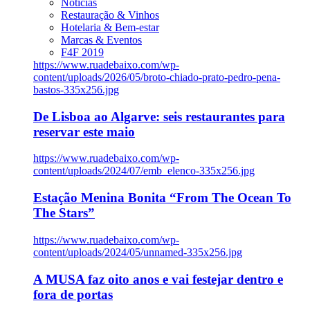
Notícias
Restauração & Vinhos
Hotelaria & Bem-estar
Marcas & Eventos
F4F 2019
https://www.ruadebaixo.com/wp-
content/uploads/2026/05/broto-chiado-prato-pedro-pena-
bastos-335x256.jpg
De Lisboa ao Algarve: seis restaurantes para
reservar este maio
https://www.ruadebaixo.com/wp-
content/uploads/2024/07/emb_elenco-335x256.jpg
Estação Menina Bonita “From The Ocean To
The Stars”
https://www.ruadebaixo.com/wp-
content/uploads/2024/05/unnamed-335x256.jpg
A MUSA faz oito anos e vai festejar dentro e
fora de portas