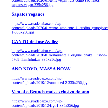
content/uploads/2020/01/tenis-vegan-rutz-como-sao-feitos-
sapatos-vegan-335x256.jpg
Sapatos veganos
https://www.ruadebaixo.com/wp-
content/uploads/2020/01/canto_ambiente_1_credito_grupojosea
1-335x256.jpg
CANTO de José Avillez
https://www.ruadebaixo.com/wp-
content/uploads/2020/01/restaurante_l_origine_chakall_lisboa-
5709-fileminimizer-335x256.jpg
ANO NOVO, MASSA NOVA!
https://www.ruadebaixo.com/wp-
content/uploads/2019/12/unnamed-2-335x256.jpg
Vem ai o Brunch mais exclusivo do ano
https://www.ruadebaixo.com/wp-
content/uploads/2019/12/jag01-335x256.jpg