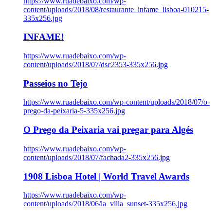
https://www.ruadebaixo.com/wp-
content/uploads/2018/08/restaurante_infame_lisboa-010215-
335x256.jpg
INFAME!
https://www.ruadebaixo.com/wp-
content/uploads/2018/07/dsc2353-335x256.jpg
Passeios no Tejo
https://www.ruadebaixo.com/wp-content/uploads/2018/07/o-
prego-da-peixaria-5-335x256.jpg
O Prego da Peixaria vai pregar para Algés
https://www.ruadebaixo.com/wp-
content/uploads/2018/07/fachada2-335x256.jpg
1908 Lisboa Hotel | World Travel Awards
https://www.ruadebaixo.com/wp-
content/uploads/2018/06/la_villa_sunset-335x256.jpg