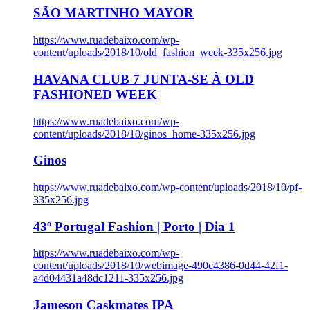
SÃO MARTINHO MAYOR
https://www.ruadebaixo.com/wp-
content/uploads/2018/10/old_fashion_week-335x256.jpg
HAVANA CLUB 7 JUNTA-SE À OLD
FASHIONED WEEK
https://www.ruadebaixo.com/wp-
content/uploads/2018/10/ginos_home-335x256.jpg
Ginos
https://www.ruadebaixo.com/wp-content/uploads/2018/10/pf-
335x256.jpg
43º Portugal Fashion | Porto | Dia 1
https://www.ruadebaixo.com/wp-
content/uploads/2018/10/webimage-490c4386-0d44-42f1-
a4d04431a48dc1211-335x256.jpg
Jameson Caskmates IPA