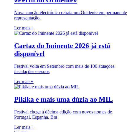
«Perfil do Ocidente»
Nova canção electrónica retrata um Ocidente em permanente
representação,
Ler mais
+
Cartaz do Iminente 2026 já está
disponível
Festival volta em Setembro com mais de 100 atuações,
instalações e expos
Ler mais
+
Pikika e mais uma dúzia ao MIL
Festival chega à décima edição com novos nomes de
Portugal, Espanha, Bra
Ler mais
+