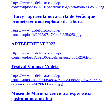
https://www.ruadebaixo.com/wp-
content/uploads/2023/07/sobremesa-golden-hour-335x256.jpg
“Envy” apresenta nova carta de Verão que
promete ser uma explosão de sabores
https://www.ruadebaixo.com/wp-
content/uploads/2023/07/a7r8448-335x256.jpg
ARTBEERFEST 2023
https://www.ruadebaixo.com/wp-
content/uploads/2023/06/aldeia-galega2-335x256.jpg
Festival Vinhos n’Aldeia
https://www.ruadebaixo.com/wp-
content/uploads/2023/06/488496-the20spot20pt_04-5b72a6-
original-1686744290-335x256.jpg
Museu de Marinha convida a experiência
gastronómica inédita