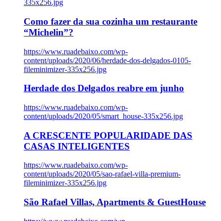
335x256.jpg
Como fazer da sua cozinha um restaurante
“Michelin”?
https://www.ruadebaixo.com/wp-
content/uploads/2020/06/herdade-dos-delgados-0105-
fileminimizer-335x256.jpg
Herdade dos Delgados reabre em junho
https://www.ruadebaixo.com/wp-
content/uploads/2020/05/smart_house-335x256.jpg
A CRESCENTE POPULARIDADE DAS
CASAS INTELIGENTES
https://www.ruadebaixo.com/wp-
content/uploads/2020/05/sao-rafael-villa-premium-
fileminimizer-335x256.jpg
São Rafael Villas, Apartments & GuestHouse