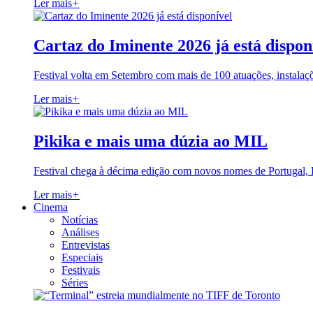
Ler mais
+
Cartaz do Iminente 2026 já está dispon
Festival volta em Setembro com mais de 100 atuações, instalaç
Ler mais
+
Pikika e mais uma dúzia ao MIL
Festival chega à décima edição com novos nomes de Portugal,
Ler mais
+
Cinema
Notícias
Análises
Entrevistas
Especiais
Festivais
Séries