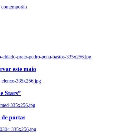
s contemporân
o-chiado-prato-pedro-pena-bastos-335x256.jpg
ervar este maio
_elenco-335x256.jpg
e Stars”
named-335x256.jpg
 de portas
00304-335x256.jpg