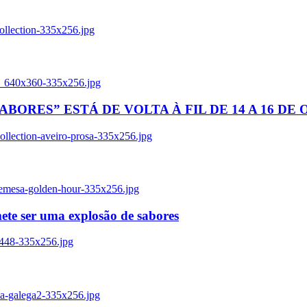
ollection-335x256.jpg
tl_640x360-335x256.jpg
BORES” ESTÁ DE VOLTA À FIL DE 14 A 16 DE
llection-aveiro-prosa-335x256.jpg
remesa-golden-hour-335x256.jpg
ete ser uma explosão de sabores
8448-335x256.jpg
ia-galega2-335x256.jpg