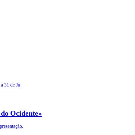
 a 31 de Ju
 do Ocidente»
presentação,