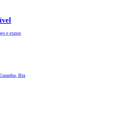
ível
ões e expos
 Espanha, Bra