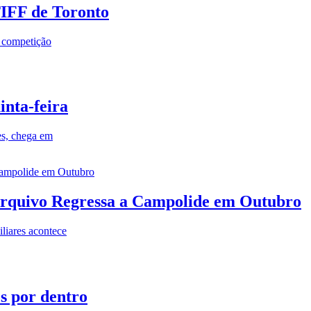
TIFF de Toronto
a competição
inta-feira
es, chega em
rquivo Regressa a Campolide em Outubro
iares acontece
os por dentro