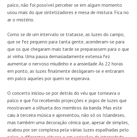
palco, não foi possível perceber se em algum momento
usou mais do que sintetizadores e mesa de mistura. Fica no
ar o mistério.
Como se de um intervalo se tratasse, as luzes do campo,
que se fez pequeno para tanta gente, acenderam-se para
que os que chegaram mais tarde se preparassem para o que
aí vinha. Uma pausa demasiadamente extensa fez
aumentar o nervoso miudinho e a ansiedade. Às 22 horas
em ponto, as luzes finalmente desligaram-se e entraram
em palco aqueles por quem se esperava.
O concerto iniciou-se por detrás do véu que torneava o
palco e que foi recebendo projecções e jogos de luzes que
mostravam a silhueta dos membros da banda. Mas este
caiu à terceira música e apresentou, não só os Islandeses,
mas também uma decoração cénica que, apesar de simples,
acabou por ser complexa pela várias luzes espalhadas pelo
palco, a diferentes alturas e em variações de intensidade.