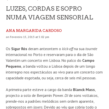
LUZES, CORDAS E SOPRO
NUMA VIAGEM SENSORIAL
ANA MARGARIDA CARDOSO
on Fevereiro 15, 2013 at 5:02 pm
Os
Sigur Rós
deram anteontem o
kick-off
na sua
tournée
internacional no Porto e reservaram para o dia de São
Valentim um concerto em Lisboa. No palco do
Campo
Pequeno
, a banda voltou a Lisboa depois de um longo
interregno nos espectáculos ao vivo para um concerto com
capacidade esgotada, ou seja, cerca de seis mil pessoas.
A primeira parte esteve a cargo da banda
Blanck Mass
,
projecto a solo de Benjamin Power.
DJ
de sons voltaicos,
prende-nos a padrões melódicos sem ordem aparente,
sobrepostos em
layers
. Devido ao véu que cobria todo o