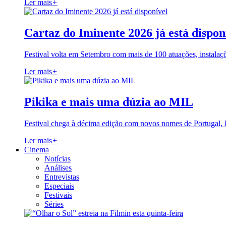
Ler mais
+
Cartaz do Iminente 2026 já está dispon
Festival volta em Setembro com mais de 100 atuações, instalaç
Ler mais
+
Pikika e mais uma dúzia ao MIL
Festival chega à décima edição com novos nomes de Portugal,
Ler mais
+
Cinema
Notícias
Análises
Entrevistas
Especiais
Festivais
Séries