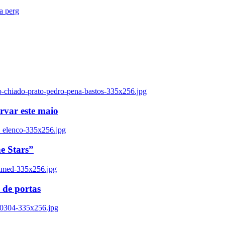
ra perg
o-chiado-prato-pedro-pena-bastos-335x256.jpg
ervar este maio
_elenco-335x256.jpg
e Stars”
named-335x256.jpg
 de portas
00304-335x256.jpg