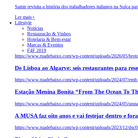
Samir revisita a história dos trabalhadores italianos na Suíça pa
Ler mais
+
Lifestyle
Notícias
Restauração & Vinhos
Hotelaria & Bem-estar
Marcas & Eventos
F4F 2019
https://www.ruadebaixo.com/wp-content/uploads/2026/05/brot
De Lisboa ao Algarve: seis restaurantes para res
https://www.ruadebaixo.com/wp-content/uploads/2024/07/emb
Estação Menina Bonita “From The Ocean To Th
https://www.ruadebaixo.com/wp-content/uploads/2024/05/un
A MUSA faz oito anos e vai festejar dentro e fora
https://www.ruadebaixo.com/wp-content/uploads/2023/12/dsc