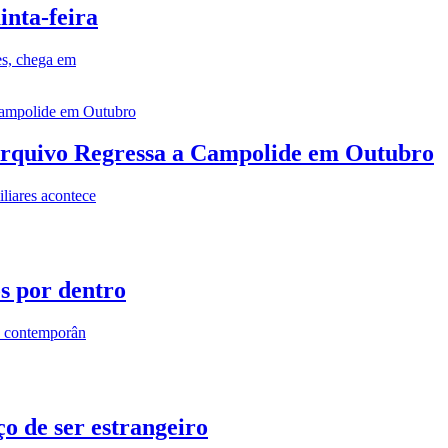
inta-feira
es, chega em
rquivo Regressa a Campolide em Outubro
iares acontece
os por dentro
s contemporân
o de ser estrangeiro