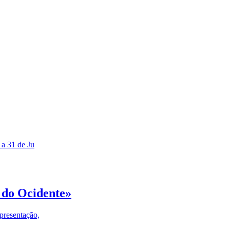
 a 31 de Ju
 do Ocidente»
presentação,