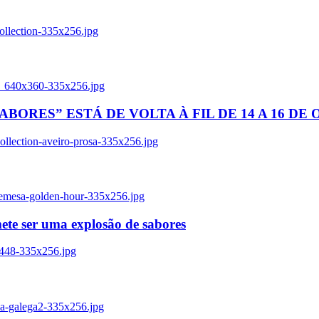
ollection-335x256.jpg
tl_640x360-335x256.jpg
BORES” ESTÁ DE VOLTA À FIL DE 14 A 16 DE
llection-aveiro-prosa-335x256.jpg
remesa-golden-hour-335x256.jpg
ete ser uma explosão de sabores
8448-335x256.jpg
ia-galega2-335x256.jpg