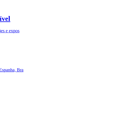
ível
ões e expos
 Espanha, Bra