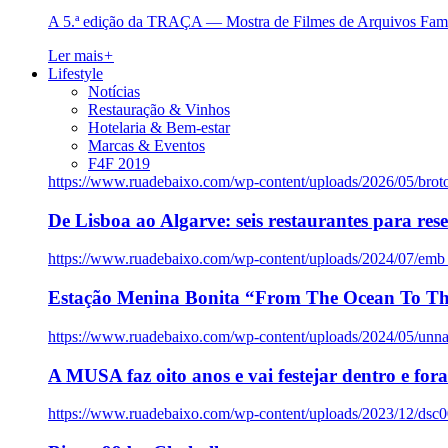
A 5.ª edição da TRAÇA — Mostra de Filmes de Arquivos Famil
Ler mais
+
Lifestyle
Notícias
Restauração & Vinhos
Hotelaria & Bem-estar
Marcas & Eventos
F4F 2019
https://www.ruadebaixo.com/wp-content/uploads/2026/05/brot
De Lisboa ao Algarve: seis restaurantes para res
https://www.ruadebaixo.com/wp-content/uploads/2024/07/emb
Estação Menina Bonita “From The Ocean To Th
https://www.ruadebaixo.com/wp-content/uploads/2024/05/un
A MUSA faz oito anos e vai festejar dentro e fora
https://www.ruadebaixo.com/wp-content/uploads/2023/12/dsc