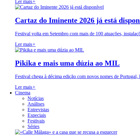
Ler mais
+
Cartaz do Iminente 2026 já está dispon
Festival volta em Setembro com mais de 100 atuações, instalaç
Ler mais
+
Pikika e mais uma dúzia ao MIL
Festival chega à décima edição com novos nomes de Portugal,
Ler mais
+
Cinema
Notícias
Análises
Entrevistas
Especiais
Festivais
Séries