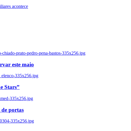
iares acontece
o-chiado-prato-pedro-pena-bastos-335x256.jpg
ervar este maio
_elenco-335x256.jpg
e Stars”
named-335x256.jpg
 de portas
00304-335x256.jpg