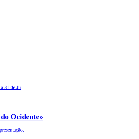
 a 31 de Ju
 do Ocidente»
presentação,