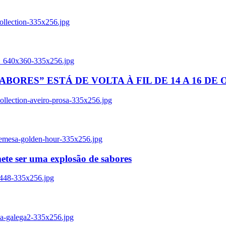
ollection-335x256.jpg
tl_640x360-335x256.jpg
BORES” ESTÁ DE VOLTA À FIL DE 14 A 16 DE
llection-aveiro-prosa-335x256.jpg
remesa-golden-hour-335x256.jpg
ete ser uma explosão de sabores
8448-335x256.jpg
ia-galega2-335x256.jpg