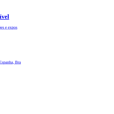
ível
ões e expos
 Espanha, Bra