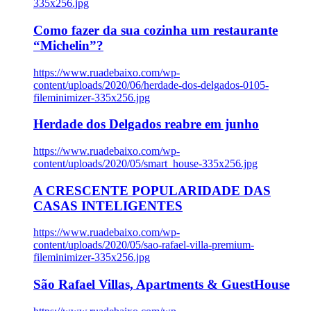
335x256.jpg
Como fazer da sua cozinha um restaurante
“Michelin”?
https://www.ruadebaixo.com/wp-
content/uploads/2020/06/herdade-dos-delgados-0105-
fileminimizer-335x256.jpg
Herdade dos Delgados reabre em junho
https://www.ruadebaixo.com/wp-
content/uploads/2020/05/smart_house-335x256.jpg
A CRESCENTE POPULARIDADE DAS
CASAS INTELIGENTES
https://www.ruadebaixo.com/wp-
content/uploads/2020/05/sao-rafael-villa-premium-
fileminimizer-335x256.jpg
São Rafael Villas, Apartments & GuestHouse