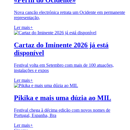
«Perfil do Ocidente»
Nova canção electrónica retrata um Ocidente em permanente
representação,
Ler mais
+
Cartaz do Iminente 2026 já está
disponível
Festival volta em Setembro com mais de 100 atuações,
instalações e expos
Ler mais
+
Pikika e mais uma dúzia ao MIL
Festival chega à décima edição com novos nomes de
Portugal, Espanha, Bra
Ler mais
+