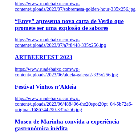
https://www.ruadebaixo.com/wp-
content/uploads/2023/07/sobremesa-golden-hour-335x256.jpg
“Envy” apresenta nova carta de Verão que
promete ser uma explosão de sabores
https://www.ruadebaixo.com/wp-
content/uploads/2023/07/a7r8448-335x256.jpg
ARTBEERFEST 2023
https://www.ruadebaixo.com/wp-
content/uploads/2023/06/aldeia-galega2-335x256.jpg
Festival Vinhos n’Aldeia
https://www.ruadebaixo.com/wp-
content/uploads/2023/06/488496-the20spot20pt_04-5b72a6-
original-1686744290-335x256.jpg
Museu de Marinha convida a experiência
gastronómica inédita