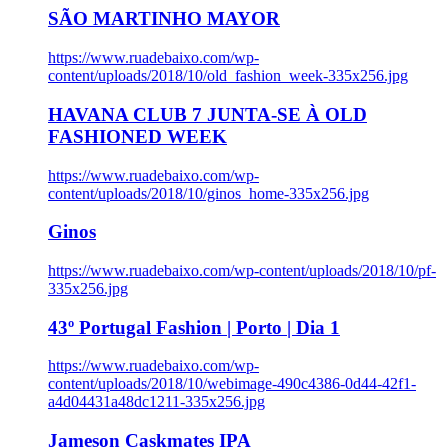
SÃO MARTINHO MAYOR
https://www.ruadebaixo.com/wp-
content/uploads/2018/10/old_fashion_week-335x256.jpg
HAVANA CLUB 7 JUNTA-SE À OLD
FASHIONED WEEK
https://www.ruadebaixo.com/wp-
content/uploads/2018/10/ginos_home-335x256.jpg
Ginos
https://www.ruadebaixo.com/wp-content/uploads/2018/10/pf-
335x256.jpg
43º Portugal Fashion | Porto | Dia 1
https://www.ruadebaixo.com/wp-
content/uploads/2018/10/webimage-490c4386-0d44-42f1-
a4d04431a48dc1211-335x256.jpg
Jameson Caskmates IPA