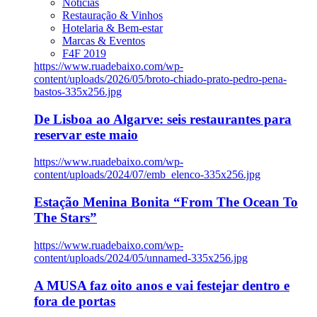
Notícias
Restauração & Vinhos
Hotelaria & Bem-estar
Marcas & Eventos
F4F 2019
https://www.ruadebaixo.com/wp-
content/uploads/2026/05/broto-chiado-prato-pedro-pena-
bastos-335x256.jpg
De Lisboa ao Algarve: seis restaurantes para
reservar este maio
https://www.ruadebaixo.com/wp-
content/uploads/2024/07/emb_elenco-335x256.jpg
Estação Menina Bonita “From The Ocean To
The Stars”
https://www.ruadebaixo.com/wp-
content/uploads/2024/05/unnamed-335x256.jpg
A MUSA faz oito anos e vai festejar dentro e
fora de portas