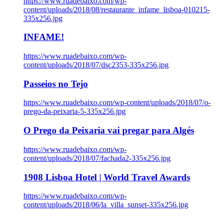
https://www.ruadebaixo.com/wp-
content/uploads/2018/08/restaurante_infame_lisboa-010215-
335x256.jpg
INFAME!
https://www.ruadebaixo.com/wp-
content/uploads/2018/07/dsc2353-335x256.jpg
Passeios no Tejo
https://www.ruadebaixo.com/wp-content/uploads/2018/07/o-
prego-da-peixaria-5-335x256.jpg
O Prego da Peixaria vai pregar para Algés
https://www.ruadebaixo.com/wp-
content/uploads/2018/07/fachada2-335x256.jpg
1908 Lisboa Hotel | World Travel Awards
https://www.ruadebaixo.com/wp-
content/uploads/2018/06/la_villa_sunset-335x256.jpg