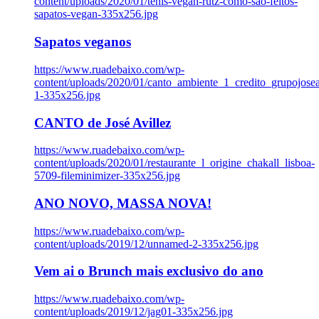
content/uploads/2020/01/tenis-vegan-rutz-como-sao-feitos-
sapatos-vegan-335x256.jpg
Sapatos veganos
https://www.ruadebaixo.com/wp-
content/uploads/2020/01/canto_ambiente_1_credito_grupojosea
1-335x256.jpg
CANTO de José Avillez
https://www.ruadebaixo.com/wp-
content/uploads/2020/01/restaurante_l_origine_chakall_lisboa-
5709-fileminimizer-335x256.jpg
ANO NOVO, MASSA NOVA!
https://www.ruadebaixo.com/wp-
content/uploads/2019/12/unnamed-2-335x256.jpg
Vem ai o Brunch mais exclusivo do ano
https://www.ruadebaixo.com/wp-
content/uploads/2019/12/jag01-335x256.jpg