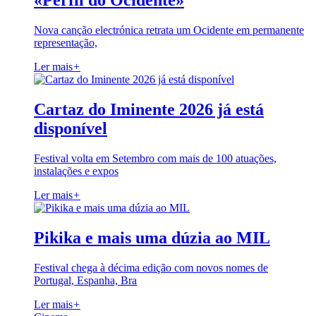
«Perfil do Ocidente»
Nova canção electrónica retrata um Ocidente em permanente
representação,
Ler mais
+
Cartaz do Iminente 2026 já está
disponível
Festival volta em Setembro com mais de 100 atuações,
instalações e expos
Ler mais
+
Pikika e mais uma dúzia ao MIL
Festival chega à décima edição com novos nomes de
Portugal, Espanha, Bra
Ler mais
+