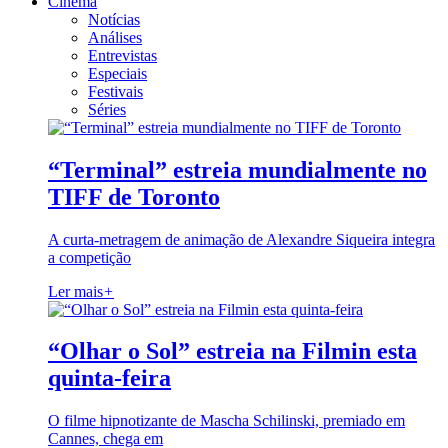
Cinema
Notícias
Análises
Entrevistas
Especiais
Festivais
Séries
“Terminal” estreia mundialmente no
TIFF de Toronto
A curta-metragem de animação de Alexandre Siqueira integra
a competição
Ler mais
+
“Olhar o Sol” estreia na Filmin esta
quinta-feira
O filme hipnotizante de Mascha Schilinski, premiado em
Cannes, chega em