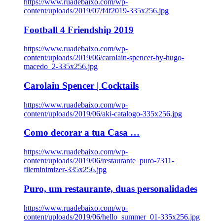
https://www.ruadebaixo.com/wp-
content/uploads/2019/07/f4f2019-335x256.jpg
Football 4 Friendship 2019
https://www.ruadebaixo.com/wp-
content/uploads/2019/06/carolain-spencer-by-hugo-
macedo_2-335x256.jpg
Carolain Spencer | Cocktails
https://www.ruadebaixo.com/wp-
content/uploads/2019/06/aki-catalogo-335x256.jpg
Como decorar a tua Casa …
https://www.ruadebaixo.com/wp-
content/uploads/2019/06/restaurante_puro-7311-
fileminimizer-335x256.jpg
Puro, um restaurante, duas personalidades
https://www.ruadebaixo.com/wp-
content/uploads/2019/06/hello_summer_01-335x256.jpg