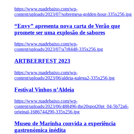
https://www.ruadebaixo.com/wp-
content/uploads/2023/07/sobremesa-golden-hour-335x256.jpg
“Envy” apresenta nova carta de Verão que
promete ser uma explosão de sabores
https://www.ruadebaixo.com/wp-
content/uploads/2023/07/a7r8448-335x256.jpg
ARTBEERFEST 2023
https://www.ruadebaixo.com/wp-
content/uploads/2023/06/aldeia-galega2-335x256.jpg
Festival Vinhos n’Aldeia
https://www.ruadebaixo.com/wp-
content/uploads/2023/06/488496-the20spot20pt_04-5b72a6-
original-1686744290-335x256.jpg
Museu de Marinha convida a experiência
gastronómica inédita