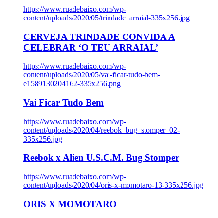
https://www.ruadebaixo.com/wp-
content/uploads/2020/05/trindade_arraial-335x256.jpg
CERVEJA TRINDADE CONVIDA A
CELEBRAR ‘O TEU ARRAIAL’
https://www.ruadebaixo.com/wp-
content/uploads/2020/05/vai-ficar-tudo-bem-
e1589130204162-335x256.png
Vai Ficar Tudo Bem
https://www.ruadebaixo.com/wp-
content/uploads/2020/04/reebok_bug_stomper_02-
335x256.jpg
Reebok x Alien U.S.C.M. Bug Stomper
https://www.ruadebaixo.com/wp-
content/uploads/2020/04/oris-x-momotaro-13-335x256.jpg
ORIS X MOMOTARO