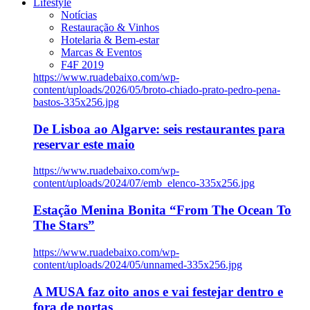
Lifestyle
Notícias
Restauração & Vinhos
Hotelaria & Bem-estar
Marcas & Eventos
F4F 2019
https://www.ruadebaixo.com/wp-
content/uploads/2026/05/broto-chiado-prato-pedro-pena-
bastos-335x256.jpg
De Lisboa ao Algarve: seis restaurantes para
reservar este maio
https://www.ruadebaixo.com/wp-
content/uploads/2024/07/emb_elenco-335x256.jpg
Estação Menina Bonita “From The Ocean To
The Stars”
https://www.ruadebaixo.com/wp-
content/uploads/2024/05/unnamed-335x256.jpg
A MUSA faz oito anos e vai festejar dentro e
fora de portas