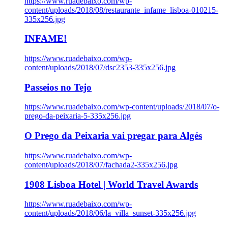
https://www.ruadebaixo.com/wp-
content/uploads/2018/08/restaurante_infame_lisboa-010215-
335x256.jpg
INFAME!
https://www.ruadebaixo.com/wp-
content/uploads/2018/07/dsc2353-335x256.jpg
Passeios no Tejo
https://www.ruadebaixo.com/wp-content/uploads/2018/07/o-
prego-da-peixaria-5-335x256.jpg
O Prego da Peixaria vai pregar para Algés
https://www.ruadebaixo.com/wp-
content/uploads/2018/07/fachada2-335x256.jpg
1908 Lisboa Hotel | World Travel Awards
https://www.ruadebaixo.com/wp-
content/uploads/2018/06/la_villa_sunset-335x256.jpg