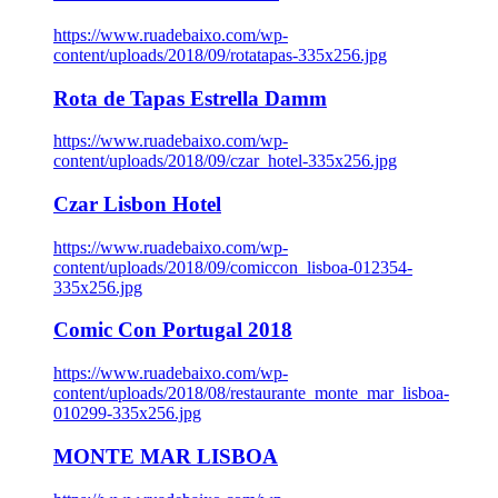
https://www.ruadebaixo.com/wp-
content/uploads/2018/09/rotatapas-335x256.jpg
Rota de Tapas Estrella Damm
https://www.ruadebaixo.com/wp-
content/uploads/2018/09/czar_hotel-335x256.jpg
Czar Lisbon Hotel
https://www.ruadebaixo.com/wp-
content/uploads/2018/09/comiccon_lisboa-012354-
335x256.jpg
Comic Con Portugal 2018
https://www.ruadebaixo.com/wp-
content/uploads/2018/08/restaurante_monte_mar_lisboa-
010299-335x256.jpg
MONTE MAR LISBOA