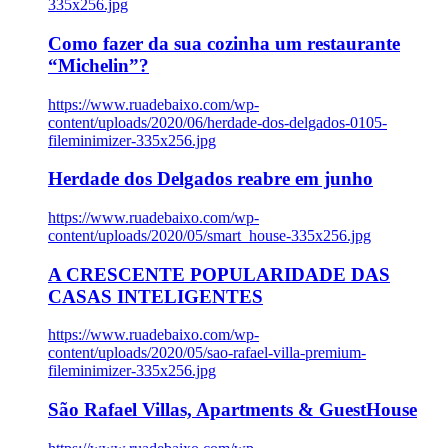
335x256.jpg
Como fazer da sua cozinha um restaurante
“Michelin”?
https://www.ruadebaixo.com/wp-
content/uploads/2020/06/herdade-dos-delgados-0105-
fileminimizer-335x256.jpg
Herdade dos Delgados reabre em junho
https://www.ruadebaixo.com/wp-
content/uploads/2020/05/smart_house-335x256.jpg
A CRESCENTE POPULARIDADE DAS
CASAS INTELIGENTES
https://www.ruadebaixo.com/wp-
content/uploads/2020/05/sao-rafael-villa-premium-
fileminimizer-335x256.jpg
São Rafael Villas, Apartments & GuestHouse