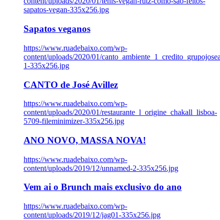
content/uploads/2020/01/tenis-vegan-rutz-como-sao-feitos-
sapatos-vegan-335x256.jpg
Sapatos veganos
https://www.ruadebaixo.com/wp-
content/uploads/2020/01/canto_ambiente_1_credito_grupojosea
1-335x256.jpg
CANTO de José Avillez
https://www.ruadebaixo.com/wp-
content/uploads/2020/01/restaurante_l_origine_chakall_lisboa-
5709-fileminimizer-335x256.jpg
ANO NOVO, MASSA NOVA!
https://www.ruadebaixo.com/wp-
content/uploads/2019/12/unnamed-2-335x256.jpg
Vem ai o Brunch mais exclusivo do ano
https://www.ruadebaixo.com/wp-
content/uploads/2019/12/jag01-335x256.jpg