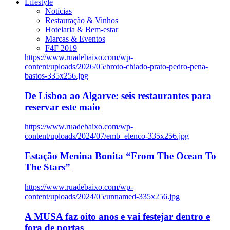
Lifestyle
Notícias
Restauração & Vinhos
Hotelaria & Bem-estar
Marcas & Eventos
F4F 2019
https://www.ruadebaixo.com/wp-
content/uploads/2026/05/broto-chiado-prato-pedro-pena-
bastos-335x256.jpg
De Lisboa ao Algarve: seis restaurantes para
reservar este maio
https://www.ruadebaixo.com/wp-
content/uploads/2024/07/emb_elenco-335x256.jpg
Estação Menina Bonita “From The Ocean To
The Stars”
https://www.ruadebaixo.com/wp-
content/uploads/2024/05/unnamed-335x256.jpg
A MUSA faz oito anos e vai festejar dentro e
fora de portas