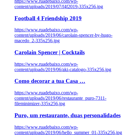
https://www.ruadebaixo.com/wp-
content/uploads/2019/07/f4f2019-335x256.jpg
Football 4 Friendship 2019
https://www.ruadebaixo.com/wp-
content/uploads/2019/06/carolain-spencer-by-hugo-
macedo_2-335x256.jpg
Carolain Spencer | Cocktails
https://www.ruadebaixo.com/wp-
content/uploads/2019/06/aki-catalogo-335x256.jpg
Como decorar a tua Casa …
https://www.ruadebaixo.com/wp-
content/uploads/2019/06/restaurante_puro-7311-
fileminimizer-335x256.jpg
Puro, um restaurante, duas personalidades
https://www.ruadebaixo.com/wp-
content/uploads/2019/06/hello_summer_01-335x256.jpg