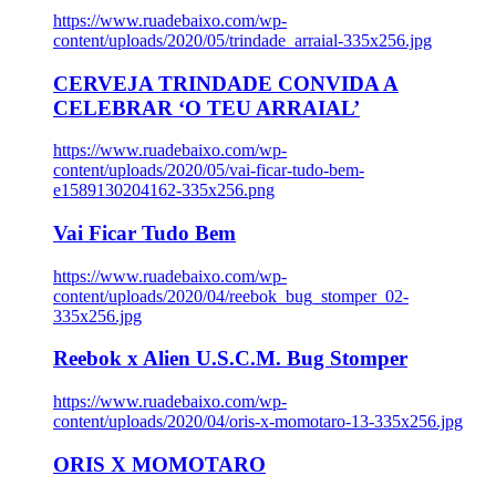
https://www.ruadebaixo.com/wp-
content/uploads/2020/05/trindade_arraial-335x256.jpg
CERVEJA TRINDADE CONVIDA A
CELEBRAR ‘O TEU ARRAIAL’
https://www.ruadebaixo.com/wp-
content/uploads/2020/05/vai-ficar-tudo-bem-
e1589130204162-335x256.png
Vai Ficar Tudo Bem
https://www.ruadebaixo.com/wp-
content/uploads/2020/04/reebok_bug_stomper_02-
335x256.jpg
Reebok x Alien U.S.C.M. Bug Stomper
https://www.ruadebaixo.com/wp-
content/uploads/2020/04/oris-x-momotaro-13-335x256.jpg
ORIS X MOMOTARO