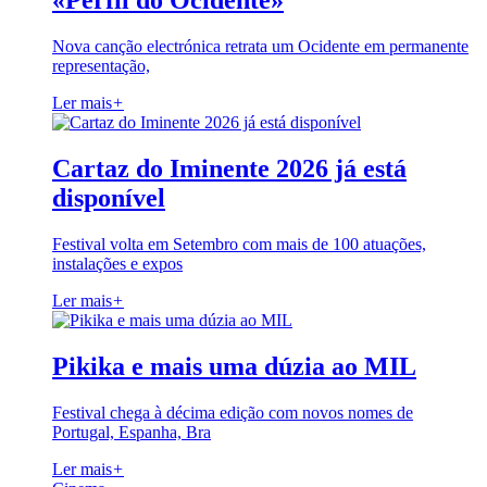
«Perfil do Ocidente»
Nova canção electrónica retrata um Ocidente em permanente
representação,
Ler mais
+
Cartaz do Iminente 2026 já está
disponível
Festival volta em Setembro com mais de 100 atuações,
instalações e expos
Ler mais
+
Pikika e mais uma dúzia ao MIL
Festival chega à décima edição com novos nomes de
Portugal, Espanha, Bra
Ler mais
+