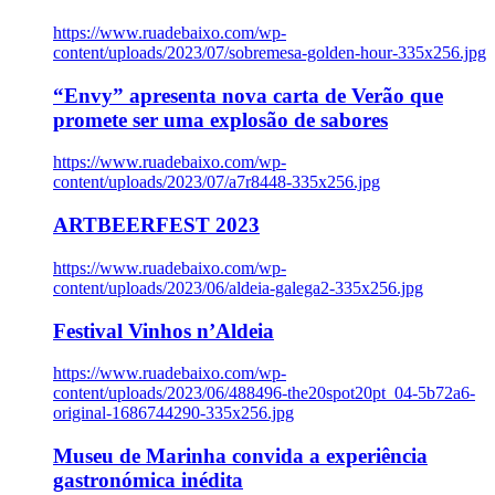
https://www.ruadebaixo.com/wp-
content/uploads/2023/07/sobremesa-golden-hour-335x256.jpg
“Envy” apresenta nova carta de Verão que
promete ser uma explosão de sabores
https://www.ruadebaixo.com/wp-
content/uploads/2023/07/a7r8448-335x256.jpg
ARTBEERFEST 2023
https://www.ruadebaixo.com/wp-
content/uploads/2023/06/aldeia-galega2-335x256.jpg
Festival Vinhos n’Aldeia
https://www.ruadebaixo.com/wp-
content/uploads/2023/06/488496-the20spot20pt_04-5b72a6-
original-1686744290-335x256.jpg
Museu de Marinha convida a experiência
gastronómica inédita