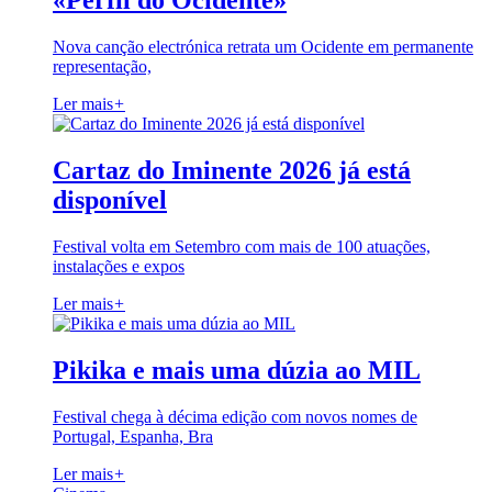
«Perfil do Ocidente»
Nova canção electrónica retrata um Ocidente em permanente
representação,
Ler mais
+
Cartaz do Iminente 2026 já está
disponível
Festival volta em Setembro com mais de 100 atuações,
instalações e expos
Ler mais
+
Pikika e mais uma dúzia ao MIL
Festival chega à décima edição com novos nomes de
Portugal, Espanha, Bra
Ler mais
+