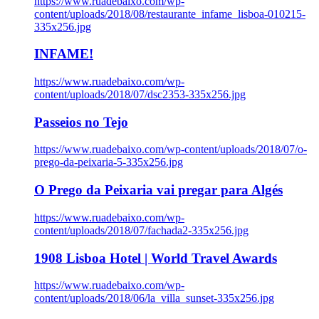
https://www.ruadebaixo.com/wp-
content/uploads/2018/08/restaurante_infame_lisboa-010215-
335x256.jpg
INFAME!
https://www.ruadebaixo.com/wp-
content/uploads/2018/07/dsc2353-335x256.jpg
Passeios no Tejo
https://www.ruadebaixo.com/wp-content/uploads/2018/07/o-
prego-da-peixaria-5-335x256.jpg
O Prego da Peixaria vai pregar para Algés
https://www.ruadebaixo.com/wp-
content/uploads/2018/07/fachada2-335x256.jpg
1908 Lisboa Hotel | World Travel Awards
https://www.ruadebaixo.com/wp-
content/uploads/2018/06/la_villa_sunset-335x256.jpg