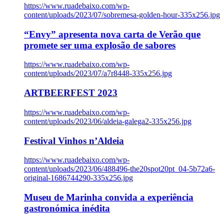
https://www.ruadebaixo.com/wp-
content/uploads/2023/07/sobremesa-golden-hour-335x256.jpg
“Envy” apresenta nova carta de Verão que
promete ser uma explosão de sabores
https://www.ruadebaixo.com/wp-
content/uploads/2023/07/a7r8448-335x256.jpg
ARTBEERFEST 2023
https://www.ruadebaixo.com/wp-
content/uploads/2023/06/aldeia-galega2-335x256.jpg
Festival Vinhos n’Aldeia
https://www.ruadebaixo.com/wp-
content/uploads/2023/06/488496-the20spot20pt_04-5b72a6-
original-1686744290-335x256.jpg
Museu de Marinha convida a experiência
gastronómica inédita