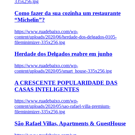
335x256.jpg
Como fazer da sua cozinha um restaurante
“Michelin”?
https://www.ruadebaixo.com/wp-
content/uploads/2020/06/herdade-dos-delgados-0105-
fileminimizer-335x256.jpg
Herdade dos Delgados reabre em junho
https://www.ruadebaixo.com/wp-
content/uploads/2020/05/smart_house-335x256.jpg
A CRESCENTE POPULARIDADE DAS
CASAS INTELIGENTES
https://www.ruadebaixo.com/wp-
content/uploads/2020/05/sao-rafael-villa-premium-
fileminimizer-335x256.jpg
São Rafael Villas, Apartments & GuestHouse