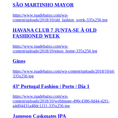
SÃO MARTINHO MAYOR
https://www.ruadebaixo.com/wp-
content/uploads/2018/10/old_fashion_week-335x256.jpg
HAVANA CLUB 7 JUNTA-SE À OLD
FASHIONED WEEK
https://www.ruadebaixo.com/wp-
content/uploads/2018/10/ginos_home-335x256.jpg
Ginos
https://www.ruadebaixo.com/wp-content/uploads/2018/10/pf-
335x256.jpg
43º Portugal Fashion | Porto | Dia 1
https://www.ruadebaixo.com/wp-
content/uploads/2018/10/webimage-490c4386-0d44-42f1-
a4d04431a48dc1211-335x256.jpg
Jameson Caskmates IPA