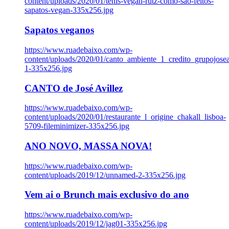
content/uploads/2020/01/tenis-vegan-rutz-como-sao-feitos-
sapatos-vegan-335x256.jpg
Sapatos veganos
https://www.ruadebaixo.com/wp-
content/uploads/2020/01/canto_ambiente_1_credito_grupojosea
1-335x256.jpg
CANTO de José Avillez
https://www.ruadebaixo.com/wp-
content/uploads/2020/01/restaurante_l_origine_chakall_lisboa-
5709-fileminimizer-335x256.jpg
ANO NOVO, MASSA NOVA!
https://www.ruadebaixo.com/wp-
content/uploads/2019/12/unnamed-2-335x256.jpg
Vem ai o Brunch mais exclusivo do ano
https://www.ruadebaixo.com/wp-
content/uploads/2019/12/jag01-335x256.jpg