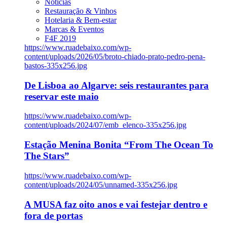
Notícias
Restauração & Vinhos
Hotelaria & Bem-estar
Marcas & Eventos
F4F 2019
https://www.ruadebaixo.com/wp-
content/uploads/2026/05/broto-chiado-prato-pedro-pena-
bastos-335x256.jpg
De Lisboa ao Algarve: seis restaurantes para
reservar este maio
https://www.ruadebaixo.com/wp-
content/uploads/2024/07/emb_elenco-335x256.jpg
Estação Menina Bonita “From The Ocean To
The Stars”
https://www.ruadebaixo.com/wp-
content/uploads/2024/05/unnamed-335x256.jpg
A MUSA faz oito anos e vai festejar dentro e
fora de portas