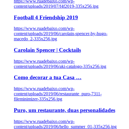
https://www.ruadebaixo.com/wp-
content/uploads/2019/07/f4f2019-335x256.jpg
Football 4 Friendship 2019
https://www.ruadebaixo.com/wp-
content/uploads/2019/06/carolain-spencer-by-hugo-
macedo_2-335x256.jpg
Carolain Spencer | Cocktails
https://www.ruadebaixo.com/wp-
content/uploads/2019/06/aki-catalogo-335x256.jpg
Como decorar a tua Casa …
https://www.ruadebaixo.com/wp-
content/uploads/2019/06/restaurante_puro-7311-
fileminimizer-335x256.jpg
Puro, um restaurante, duas personalidades
https://www.ruadebaixo.com/wp-
content/uploads/2019/06/hello_summer_01-335x256.jpg