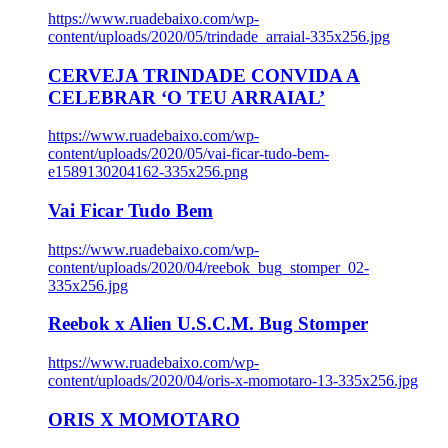
https://www.ruadebaixo.com/wp-
content/uploads/2020/05/trindade_arraial-335x256.jpg
CERVEJA TRINDADE CONVIDA A
CELEBRAR ‘O TEU ARRAIAL’
https://www.ruadebaixo.com/wp-
content/uploads/2020/05/vai-ficar-tudo-bem-
e1589130204162-335x256.png
Vai Ficar Tudo Bem
https://www.ruadebaixo.com/wp-
content/uploads/2020/04/reebok_bug_stomper_02-
335x256.jpg
Reebok x Alien U.S.C.M. Bug Stomper
https://www.ruadebaixo.com/wp-
content/uploads/2020/04/oris-x-momotaro-13-335x256.jpg
ORIS X MOMOTARO