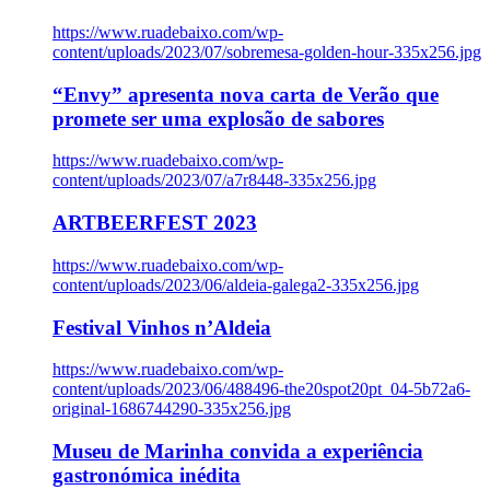
https://www.ruadebaixo.com/wp-
content/uploads/2023/07/sobremesa-golden-hour-335x256.jpg
“Envy” apresenta nova carta de Verão que
promete ser uma explosão de sabores
https://www.ruadebaixo.com/wp-
content/uploads/2023/07/a7r8448-335x256.jpg
ARTBEERFEST 2023
https://www.ruadebaixo.com/wp-
content/uploads/2023/06/aldeia-galega2-335x256.jpg
Festival Vinhos n’Aldeia
https://www.ruadebaixo.com/wp-
content/uploads/2023/06/488496-the20spot20pt_04-5b72a6-
original-1686744290-335x256.jpg
Museu de Marinha convida a experiência
gastronómica inédita