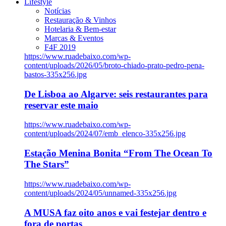
Lifestyle
Notícias
Restauração & Vinhos
Hotelaria & Bem-estar
Marcas & Eventos
F4F 2019
https://www.ruadebaixo.com/wp-
content/uploads/2026/05/broto-chiado-prato-pedro-pena-
bastos-335x256.jpg
De Lisboa ao Algarve: seis restaurantes para
reservar este maio
https://www.ruadebaixo.com/wp-
content/uploads/2024/07/emb_elenco-335x256.jpg
Estação Menina Bonita “From The Ocean To
The Stars”
https://www.ruadebaixo.com/wp-
content/uploads/2024/05/unnamed-335x256.jpg
A MUSA faz oito anos e vai festejar dentro e
fora de portas