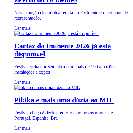
«Perfil do Ocidente»
Nova canção electrónica retrata um Ocidente em permanente
representação,
Ler mais
+
Cartaz do Iminente 2026 já está
disponível
Festival volta em Setembro com mais de 100 atuações,
instalações e expos
Ler mais
+
Pikika e mais uma dúzia ao MIL
Festival chega à décima edição com novos nomes de
Portugal, Espanha, Bra
Ler mais
+