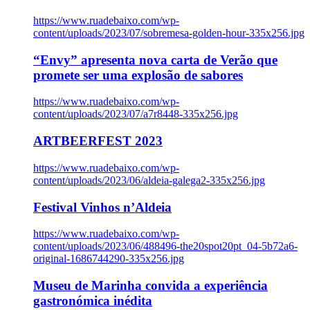
https://www.ruadebaixo.com/wp-
content/uploads/2023/07/sobremesa-golden-hour-335x256.jpg
“Envy” apresenta nova carta de Verão que
promete ser uma explosão de sabores
https://www.ruadebaixo.com/wp-
content/uploads/2023/07/a7r8448-335x256.jpg
ARTBEERFEST 2023
https://www.ruadebaixo.com/wp-
content/uploads/2023/06/aldeia-galega2-335x256.jpg
Festival Vinhos n’Aldeia
https://www.ruadebaixo.com/wp-
content/uploads/2023/06/488496-the20spot20pt_04-5b72a6-
original-1686744290-335x256.jpg
Museu de Marinha convida a experiência
gastronómica inédita