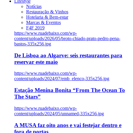
Lifestyle
Notícias
Restauração & Vinhos
Hotelaria & Bem-estar
Marcas & Eventos
F4F 2019
https://www.ruadebaixo.com/wp-
content/uploads/2026/05/broto-chiado-prato-pedro-pena-
bastos-335x256.jpg
De Lisboa ao Algarve: seis restaurantes para
reservar este maio
https://www.ruadebaixo.com/wp-
content/uploads/2024/07/emb_elenco-335x256.jpg
Estação Menina Bonita “From The Ocean To
The Stars”
https://www.ruadebaixo.com/wp-
content/uploads/2024/05/unnamed-335x256.jpg
A MUSA faz oito anos e vai festejar dentro e
fora de portas