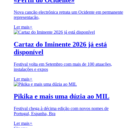
«Perfil do Ocidente»
Nova canção electrónica retrata um Ocidente em permanente
representação,
Ler mais
+
Cartaz do Iminente 2026 já está
disponível
Festival volta em Setembro com mais de 100 atuações,
instalações e expos
Ler mais
+
Pikika e mais uma dúzia ao MIL
Festival chega à décima edição com novos nomes de
Portugal, Espanha, Bra
Ler mais
+