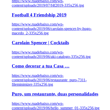
https://www.ruadebaixo.com/wp-
content/uploads/2019/07/f4f2019-335x256.jpg
Football 4 Friendship 2019
https://www.ruadebaixo.com/wp-
content/uploads/2019/06/carolain-spencer-by-hugo-
macedo_2-335x256.jpg
Carolain Spencer | Cocktails
https://www.ruadebaixo.com/wp-
content/uploads/2019/06/aki-catalogo-335x256.jpg
Como decorar a tua Casa …
https://www.ruadebaixo.com/wp-
content/uploads/2019/06/restaurante_puro-7311-
fileminimizer-335x256.jpg
Puro, um restaurante, duas personalidades
https://www.ruadebaixo.com/wp-
content/uploads/2019/06/hello_summer_01-335x256.jpg