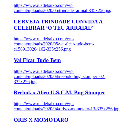
https://www.ruadebaixo.com/wp-
content/uploads/2020/05/trindade_arraial-335x256.jpg
CERVEJA TRINDADE CONVIDA A
CELEBRAR ‘O TEU ARRAIAL’
https://www.ruadebaixo.com/wp-
content/uploads/2020/05/vai-ficar-tudo-bem-
e1589130204162-335x256.png
Vai Ficar Tudo Bem
https://www.ruadebaixo.com/wp-
content/uploads/2020/04/reebok_bug_stomper_02-
335x256.jpg
Reebok x Alien U.S.C.M. Bug Stomper
https://www.ruadebaixo.com/wp-
content/uploads/2020/04/oris-x-momotaro-13-335x256.jpg
ORIS X MOMOTARO