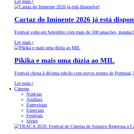
Ler mais
+
Cartaz do Iminente 2026 já está dispon
Festival volta em Setembro com mais de 100 atuações, instalaç
Ler mais
+
Pikika e mais uma dúzia ao MIL
Festival chega à décima edição com novos nomes de Portugal,
Ler mais
+
Cinema
Notícias
Análises
Entrevistas
Especiais
Festivais
Séries