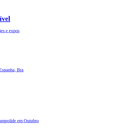
ível
ões e expos
 Espanha, Bra