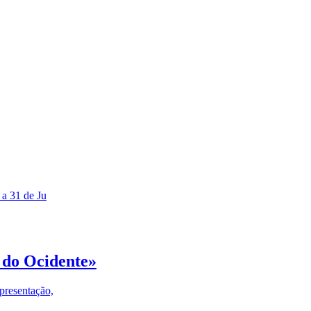
 a 31 de Ju
 do Ocidente»
presentação,