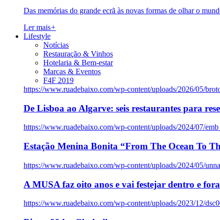
Das memórias do grande ecrã às novas formas de olhar o mundo
Ler mais
+
Lifestyle
Notícias
Restauração & Vinhos
Hotelaria & Bem-estar
Marcas & Eventos
F4F 2019
https://www.ruadebaixo.com/wp-content/uploads/2026/05/brot
De Lisboa ao Algarve: seis restaurantes para res
https://www.ruadebaixo.com/wp-content/uploads/2024/07/emb
Estação Menina Bonita “From The Ocean To Th
https://www.ruadebaixo.com/wp-content/uploads/2024/05/un
A MUSA faz oito anos e vai festejar dentro e fora
https://www.ruadebaixo.com/wp-content/uploads/2023/12/dsc