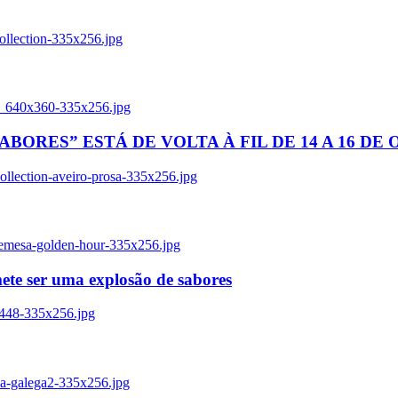
ollection-335x256.jpg
tl_640x360-335x256.jpg
BORES” ESTÁ DE VOLTA À FIL DE 14 A 16 DE
llection-aveiro-prosa-335x256.jpg
remesa-golden-hour-335x256.jpg
ete ser uma explosão de sabores
8448-335x256.jpg
ia-galega2-335x256.jpg