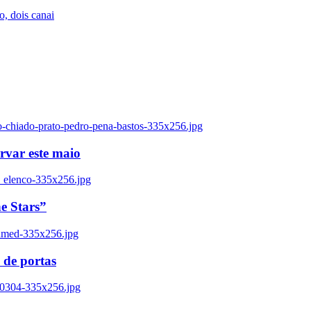
, dois canai
o-chiado-prato-pedro-pena-bastos-335x256.jpg
ervar este maio
_elenco-335x256.jpg
e Stars”
named-335x256.jpg
 de portas
00304-335x256.jpg