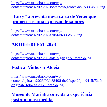
https://www.ruadebaixo.com/wp-
content/uploads/2023/07/sobremesa-golden-hour-335x256.jpg
“Envy” apresenta nova carta de Verão que
promete ser uma explosão de sabores
https://www.ruadebaixo.com/wp-
content/uploads/2023/07/a7r8448-335x256.jpg
ARTBEERFEST 2023
https://www.ruadebaixo.com/wp-
content/uploads/2023/06/aldeia-galega2-335x256.jpg
Festival Vinhos n’Aldeia
https://www.ruadebaixo.com/wp-
content/uploads/2023/06/488496-the20spot20pt_04-5b72a6-
original-1686744290-335x256.jpg
Museu de Marinha convida a experiência
gastronómica inédita