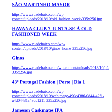
SÃO MARTINHO MAYOR
https://www.ruadebaixo.com/wp-
content/uploads/2018/10/old_fashion_week-335x256.jpg
HAVANA CLUB 7 JUNTA-SE À OLD
FASHIONED WEEK
https://www.ruadebaixo.com/wp-
content/uploads/2018/10/ginos_home-335x256.jpg
Ginos
https://www.ruadebaixo.com/wp-content/uploads/2018/10/pf-
335x256.jpg
43º Portugal Fashion | Porto | Dia 1
https://www.ruadebaixo.com/wp-
content/uploads/2018/10/webimage-490c4386-0d44-42f1-
a4d04431a48dc1211-335x256.jpg
Jameson Caskmates IPA