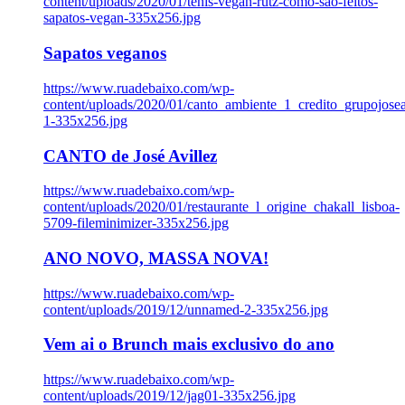
content/uploads/2020/01/tenis-vegan-rutz-como-sao-feitos-
sapatos-vegan-335x256.jpg
Sapatos veganos
https://www.ruadebaixo.com/wp-
content/uploads/2020/01/canto_ambiente_1_credito_grupojosea
1-335x256.jpg
CANTO de José Avillez
https://www.ruadebaixo.com/wp-
content/uploads/2020/01/restaurante_l_origine_chakall_lisboa-
5709-fileminimizer-335x256.jpg
ANO NOVO, MASSA NOVA!
https://www.ruadebaixo.com/wp-
content/uploads/2019/12/unnamed-2-335x256.jpg
Vem ai o Brunch mais exclusivo do ano
https://www.ruadebaixo.com/wp-
content/uploads/2019/12/jag01-335x256.jpg