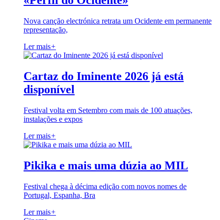
«Perfil do Ocidente»
Nova canção electrónica retrata um Ocidente em permanente
representação,
Ler mais
+
Cartaz do Iminente 2026 já está
disponível
Festival volta em Setembro com mais de 100 atuações,
instalações e expos
Ler mais
+
Pikika e mais uma dúzia ao MIL
Festival chega à décima edição com novos nomes de
Portugal, Espanha, Bra
Ler mais
+