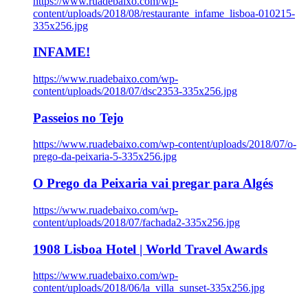
https://www.ruadebaixo.com/wp-
content/uploads/2018/08/restaurante_infame_lisboa-010215-
335x256.jpg
INFAME!
https://www.ruadebaixo.com/wp-
content/uploads/2018/07/dsc2353-335x256.jpg
Passeios no Tejo
https://www.ruadebaixo.com/wp-content/uploads/2018/07/o-
prego-da-peixaria-5-335x256.jpg
O Prego da Peixaria vai pregar para Algés
https://www.ruadebaixo.com/wp-
content/uploads/2018/07/fachada2-335x256.jpg
1908 Lisboa Hotel | World Travel Awards
https://www.ruadebaixo.com/wp-
content/uploads/2018/06/la_villa_sunset-335x256.jpg