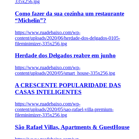
335x256.jpg
Como fazer da sua cozinha um restaurante
“Michelin”?
https://www.ruadebaixo.com/wp-
content/uploads/2020/06/herdade-dos-delgados-0105-
fileminimizer-335x256.jpg
Herdade dos Delgados reabre em junho
https://www.ruadebaixo.com/wp-
content/uploads/2020/05/smart_house-335x256.jpg
A CRESCENTE POPULARIDADE DAS
CASAS INTELIGENTES
https://www.ruadebaixo.com/wp-
content/uploads/2020/05/sao-rafael-villa-premium-
fileminimizer-335x256.jpg
São Rafael Villas, Apartments & GuestHouse