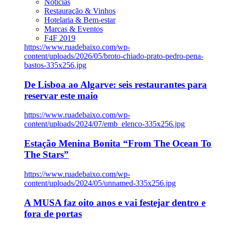
Notícias
Restauração & Vinhos
Hotelaria & Bem-estar
Marcas & Eventos
F4F 2019
https://www.ruadebaixo.com/wp-
content/uploads/2026/05/broto-chiado-prato-pedro-pena-
bastos-335x256.jpg
De Lisboa ao Algarve: seis restaurantes para
reservar este maio
https://www.ruadebaixo.com/wp-
content/uploads/2024/07/emb_elenco-335x256.jpg
Estação Menina Bonita “From The Ocean To
The Stars”
https://www.ruadebaixo.com/wp-
content/uploads/2024/05/unnamed-335x256.jpg
A MUSA faz oito anos e vai festejar dentro e
fora de portas