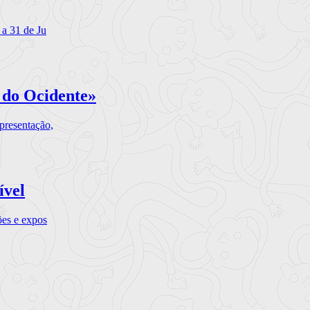
 a 31 de Ju
 do Ocidente»
presentação,
ível
ões e expos