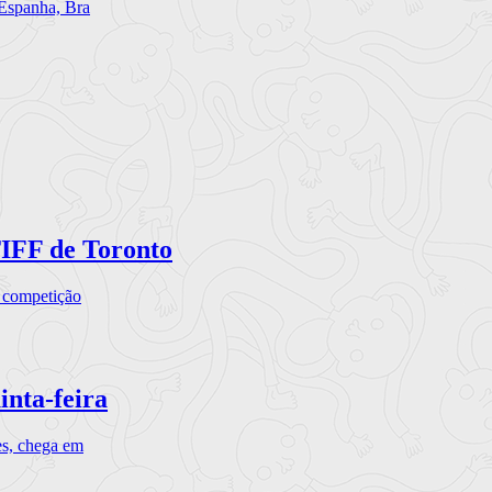
 Espanha, Bra
TIFF de Toronto
a competição
inta-feira
es, chega em