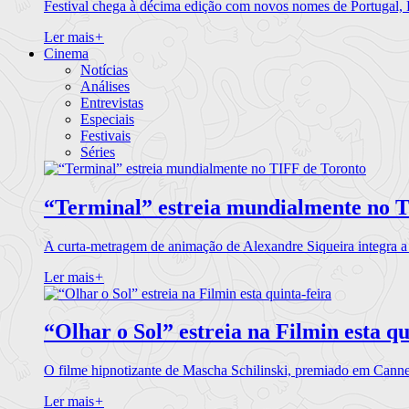
Festival chega à décima edição com novos nomes de Portugal,
Ler mais
+
Cinema
Notícias
Análises
Entrevistas
Especiais
Festivais
Séries
“Terminal” estreia mundialmente no 
A curta-metragem de animação de Alexandre Siqueira integra 
Ler mais
+
“Olhar o Sol” estreia na Filmin esta qu
O filme hipnotizante de Mascha Schilinski, premiado em Cann
Ler mais
+