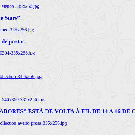
_elenco-335x256.jpg
e Stars”
named-335x256.jpg
 de portas
00304-335x256.jpg
ollection-335x256.jpg
tl_640x360-335x256.jpg
BORES” ESTÁ DE VOLTA À FIL DE 14 A 16 DE
llection-aveiro-prosa-335x256.jpg