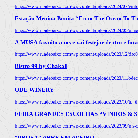
https://www.ruadebaixo.com/wp-content/uploads/2024/07/emb
Estação Menina Bonita “From The Ocean To Th
https://www.ruadebaixo.com/wp-content/uploads/2024/05/un
A MUSA faz oito anos e vai festejar dentro e fora
https://www.ruadebaixo.com/wp-content/uploads/2023/12/dsc
Bistro 99 by Chakall
https://www.ruadebaixo.com/wp-content/uploads/2023/11/odec
ODE WINERY
https://www.ruadebaixo.com/wp-content/uploads/2023/10/tp_
FEIRA GRANDES ESCOLHAS “VINHOS & SA
https://www.ruadebaixo.com/wp-content/uploads/2023/09/ms-co
“PROSA” ABRE EM AVEIRO