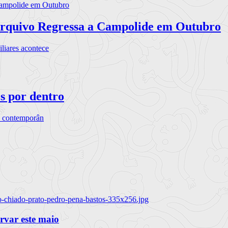
rquivo Regressa a Campolide em Outubro
iares acontece
os por dentro
s contemporân
o-chiado-prato-pedro-pena-bastos-335x256.jpg
ervar este maio