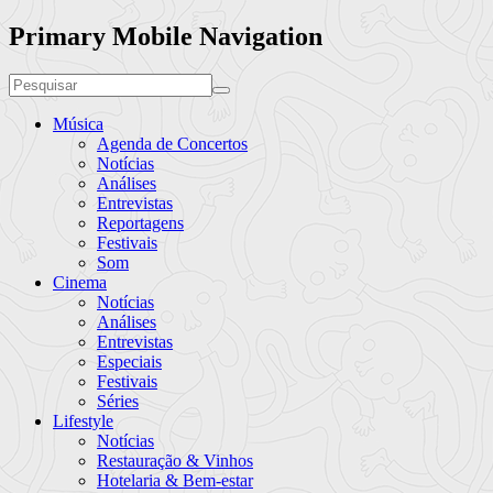
Primary Mobile Navigation
Música
Agenda de Concertos
Notícias
Análises
Entrevistas
Reportagens
Festivais
Som
Cinema
Notícias
Análises
Entrevistas
Especiais
Festivais
Séries
Lifestyle
Notícias
Restauração & Vinhos
Hotelaria & Bem-estar