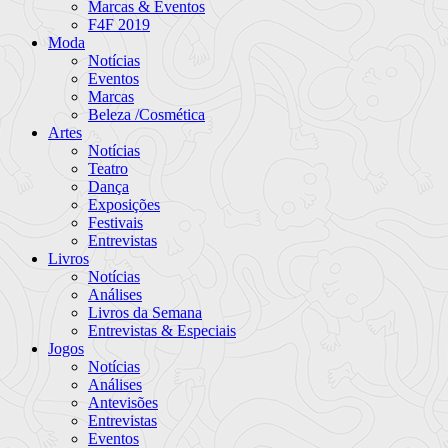
Marcas & Eventos
F4F 2019
Moda
Notícias
Eventos
Marcas
Beleza /Cosmética
Artes
Notícias
Teatro
Dança
Exposições
Festivais
Entrevistas
Livros
Notícias
Análises
Livros da Semana
Entrevistas & Especiais
Jogos
Notícias
Análises
Antevisões
Entrevistas
Eventos