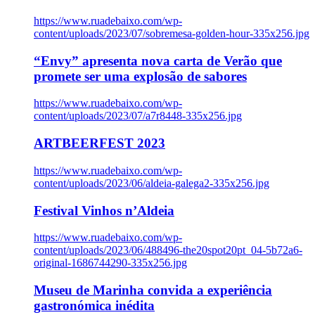
https://www.ruadebaixo.com/wp-
content/uploads/2023/07/sobremesa-golden-hour-335x256.jpg
“Envy” apresenta nova carta de Verão que
promete ser uma explosão de sabores
https://www.ruadebaixo.com/wp-
content/uploads/2023/07/a7r8448-335x256.jpg
ARTBEERFEST 2023
https://www.ruadebaixo.com/wp-
content/uploads/2023/06/aldeia-galega2-335x256.jpg
Festival Vinhos n’Aldeia
https://www.ruadebaixo.com/wp-
content/uploads/2023/06/488496-the20spot20pt_04-5b72a6-
original-1686744290-335x256.jpg
Museu de Marinha convida a experiência
gastronómica inédita