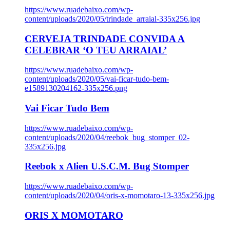
https://www.ruadebaixo.com/wp-
content/uploads/2020/05/trindade_arraial-335x256.jpg
CERVEJA TRINDADE CONVIDA A
CELEBRAR ‘O TEU ARRAIAL’
https://www.ruadebaixo.com/wp-
content/uploads/2020/05/vai-ficar-tudo-bem-
e1589130204162-335x256.png
Vai Ficar Tudo Bem
https://www.ruadebaixo.com/wp-
content/uploads/2020/04/reebok_bug_stomper_02-
335x256.jpg
Reebok x Alien U.S.C.M. Bug Stomper
https://www.ruadebaixo.com/wp-
content/uploads/2020/04/oris-x-momotaro-13-335x256.jpg
ORIS X MOMOTARO