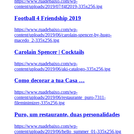
https://www.ruadebaixo.com/wp-
content/uploads/2019/07/f4f2019-335x256.jpg
Football 4 Friendship 2019
https://www.ruadebaixo.com/wp-
content/uploads/2019/06/carolain-spencer-by-hugo-
macedo_2-335x256.jpg
Carolain Spencer | Cocktails
https://www.ruadebaixo.com/wp-
content/uploads/2019/06/aki-catalogo-335x256.jpg
Como decorar a tua Casa …
https://www.ruadebaixo.com/wp-
content/uploads/2019/06/restaurante_puro-7311-
fileminimizer-335x256.jpg
Puro, um restaurante, duas personalidades
https://www.ruadebaixo.com/wp-
content/uploads/2019/06/hello_summer_01-335x256.jpg