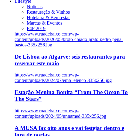
Lifestyle
Notícias
Restauração & Vinhos
Hotelaria & Bem-estar
Marcas & Eventos
F4F 2019
https://www.ruadebaixo.com/wp-
content/uploads/2026/05/broto-chiado-prato-pedro-pena-
bastos-335x256.jpg
De Lisboa ao Algarve: seis restaurantes para
reservar este maio
https://www.ruadebaixo.com/wp-
content/uploads/2024/07/emb_elenco-335x256.jpg
Estação Menina Bonita “From The Ocean To
The Stars”
https://www.ruadebaixo.com/wp-
content/uploads/2024/05/unnamed-335x256.jpg
A MUSA faz oito anos e vai festejar dentro e
fora de portas