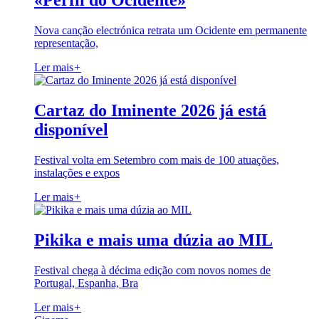
«Perfil do Ocidente»
Nova canção electrónica retrata um Ocidente em permanente
representação,
Ler mais
+
Cartaz do Iminente 2026 já está
disponível
Festival volta em Setembro com mais de 100 atuações,
instalações e expos
Ler mais
+
Pikika e mais uma dúzia ao MIL
Festival chega à décima edição com novos nomes de
Portugal, Espanha, Bra
Ler mais
+