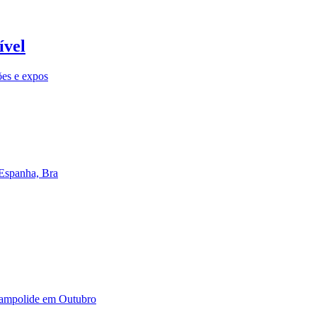
ível
ões e expos
 Espanha, Bra