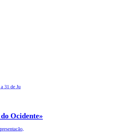
 a 31 de Ju
 do Ocidente»
presentação,