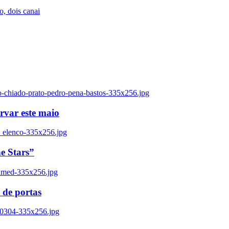
, dois canai
o-chiado-prato-pedro-pena-bastos-335x256.jpg
ervar este maio
_elenco-335x256.jpg
e Stars”
named-335x256.jpg
 de portas
00304-335x256.jpg