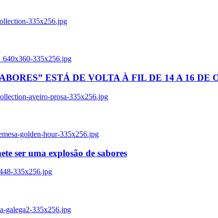
ollection-335x256.jpg
tl_640x360-335x256.jpg
BORES” ESTÁ DE VOLTA À FIL DE 14 A 16 DE
llection-aveiro-prosa-335x256.jpg
remesa-golden-hour-335x256.jpg
ete ser uma explosão de sabores
8448-335x256.jpg
ia-galega2-335x256.jpg