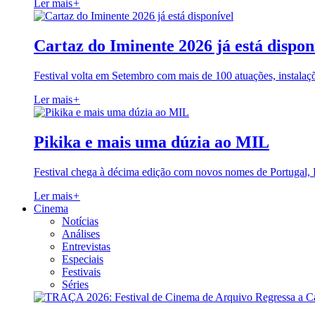
Ler mais
+
Cartaz do Iminente 2026 já está dispon
Festival volta em Setembro com mais de 100 atuações, instalaç
Ler mais
+
Pikika e mais uma dúzia ao MIL
Festival chega à décima edição com novos nomes de Portugal,
Ler mais
+
Cinema
Notícias
Análises
Entrevistas
Especiais
Festivais
Séries