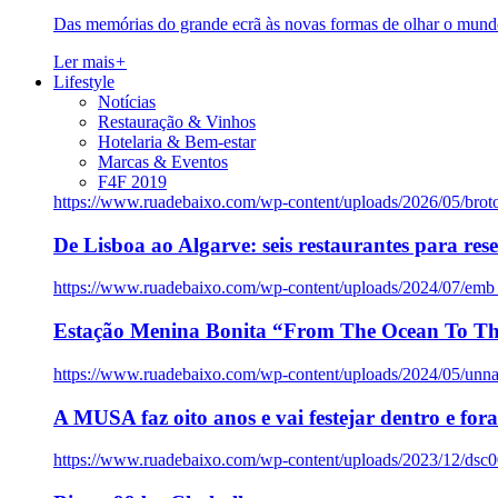
Das memórias do grande ecrã às novas formas de olhar o mundo
Ler mais
+
Lifestyle
Notícias
Restauração & Vinhos
Hotelaria & Bem-estar
Marcas & Eventos
F4F 2019
https://www.ruadebaixo.com/wp-content/uploads/2026/05/brot
De Lisboa ao Algarve: seis restaurantes para res
https://www.ruadebaixo.com/wp-content/uploads/2024/07/emb
Estação Menina Bonita “From The Ocean To Th
https://www.ruadebaixo.com/wp-content/uploads/2024/05/un
A MUSA faz oito anos e vai festejar dentro e fora
https://www.ruadebaixo.com/wp-content/uploads/2023/12/dsc