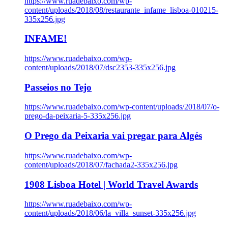
https://www.ruadebaixo.com/wp-
content/uploads/2018/08/restaurante_infame_lisboa-010215-
335x256.jpg
INFAME!
https://www.ruadebaixo.com/wp-
content/uploads/2018/07/dsc2353-335x256.jpg
Passeios no Tejo
https://www.ruadebaixo.com/wp-content/uploads/2018/07/o-
prego-da-peixaria-5-335x256.jpg
O Prego da Peixaria vai pregar para Algés
https://www.ruadebaixo.com/wp-
content/uploads/2018/07/fachada2-335x256.jpg
1908 Lisboa Hotel | World Travel Awards
https://www.ruadebaixo.com/wp-
content/uploads/2018/06/la_villa_sunset-335x256.jpg