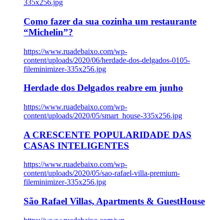
335x256.jpg
Como fazer da sua cozinha um restaurante
“Michelin”?
https://www.ruadebaixo.com/wp-
content/uploads/2020/06/herdade-dos-delgados-0105-
fileminimizer-335x256.jpg
Herdade dos Delgados reabre em junho
https://www.ruadebaixo.com/wp-
content/uploads/2020/05/smart_house-335x256.jpg
A CRESCENTE POPULARIDADE DAS
CASAS INTELIGENTES
https://www.ruadebaixo.com/wp-
content/uploads/2020/05/sao-rafael-villa-premium-
fileminimizer-335x256.jpg
São Rafael Villas, Apartments & GuestHouse