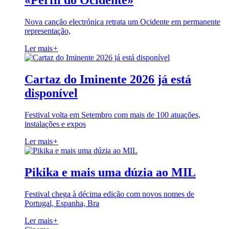
«Perfil do Ocidente»
Nova canção electrónica retrata um Ocidente em permanente
representação,
Ler mais
+
Cartaz do Iminente 2026 já está
disponível
Festival volta em Setembro com mais de 100 atuações,
instalações e expos
Ler mais
+
Pikika e mais uma dúzia ao MIL
Festival chega à décima edição com novos nomes de
Portugal, Espanha, Bra
Ler mais
+