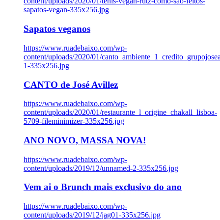
content/uploads/2020/01/tenis-vegan-rutz-como-sao-feitos-
sapatos-vegan-335x256.jpg
Sapatos veganos
https://www.ruadebaixo.com/wp-
content/uploads/2020/01/canto_ambiente_1_credito_grupojosea
1-335x256.jpg
CANTO de José Avillez
https://www.ruadebaixo.com/wp-
content/uploads/2020/01/restaurante_l_origine_chakall_lisboa-
5709-fileminimizer-335x256.jpg
ANO NOVO, MASSA NOVA!
https://www.ruadebaixo.com/wp-
content/uploads/2019/12/unnamed-2-335x256.jpg
Vem ai o Brunch mais exclusivo do ano
https://www.ruadebaixo.com/wp-
content/uploads/2019/12/jag01-335x256.jpg