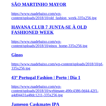
SÃO MARTINHO MAYOR
https://www.ruadebaixo.com/wp-
content/uploads/2018/10/old_fashion_week-335x256.jpg
HAVANA CLUB 7 JUNTA-SE À OLD
FASHIONED WEEK
https://www.ruadebaixo.com/wp-
content/uploads/2018/10/ginos_home-335x256.jpg
Ginos
https://www.ruadebaixo.com/wp-content/uploads/2018/10/pf-
335x256.jpg
43º Portugal Fashion | Porto | Dia 1
https://www.ruadebaixo.com/wp-
content/uploads/2018/10/webimage-490c4386-0d44-42f1-
a4d04431a48dc1211-335x256.jpg
Jameson Caskmates IPA