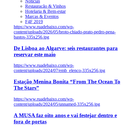
Notícias
Restauração & Vinhos
Hotelaria & Bem-estar
Marcas & Eventos
F4F 2019
https://www.ruadebaixo.com/wp-
content/uploads/2026/05/broto-chiado-prato-pedro-pena-
bastos-335x256.jpg
De Lisboa ao Algarve: seis restaurantes para
reservar este maio
https://www.ruadebaixo.com/wp-
content/uploads/2024/07/emb_elenco-335x256.jpg
Estação Menina Bonita “From The Ocean To
The Stars”
https://www.ruadebaixo.com/wp-
content/uploads/2024/05/unnamed-335x256.jpg
A MUSA faz oito anos e vai festejar dentro e
fora de portas