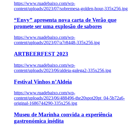
https://www.ruadebaixo.com/wp-
content/uploads/2023/07/sobremesa-golden-hour-335x256.jpg
“Envy” apresenta nova carta de Verão que
promete ser uma explosão de sabores
https://www.ruadebaixo.com/wp-
content/uploads/2023/07/a7r8448-335x256.jpg
ARTBEERFEST 2023
https://www.ruadebaixo.com/wp-
content/uploads/2023/06/aldeia-galega2-335x256.jpg
Festival Vinhos n’Aldeia
https://www.ruadebaixo.com/wp-
content/uploads/2023/06/488496-the20spot20pt_04-5b72a6-
original-1686744290-335x256.jpg
Museu de Marinha convida a experiência
gastronómica inédita