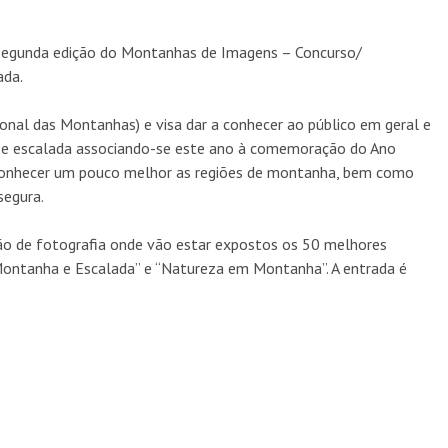
a segunda edição do Montanhas de Imagens – Concurso/
ada.
onal das Montanhas) e visa dar a conhecer ao público em geral e
a e escalada associando-se este ano à comemoração do Ano
conhecer um pouco melhor as regiões de montanha, bem como
segura.
BOM MALANDRO X VANESSA SANTOS: UMA COLEÇÃO
QUE VESTE O ESPÍRITO MALANDRO
ão de fotografia onde vão estar expostos os 50 melhores
MARCAS
5 AGO
ontanha e Escalada” e “Natureza em Montanha”. A entrada é