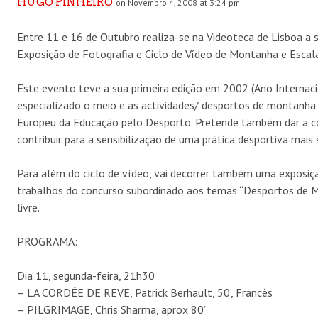
HUGO PINHEIRO
on Novembro 4, 2008 at 3:24 pm
Entre 11 e 16 de Outubro realiza-se na Videoteca de Lisboa 
Exposição de Fotografia e Ciclo de Vídeo de Montanha e Escal
Este evento teve a sua primeira edição em 2002 (Ano Internaci
especializado o meio e as actividades/ desportos de montanh
Europeu da Educação pelo Desporto. Pretende também dar a 
contribuir para a sensibilização de uma prática desportiva mais 
Para além do ciclo de vídeo, vai decorrer também uma exposiç
trabalhos do concurso subordinado aos temas “Desportos de M
livre.
PROGRAMA:
Dia 11, segunda-feira, 21h30
– LA CORDÉE DE REVE, Patrick Berhault, 50’, Francês
– PILGRIMAGE, Chris Sharma, aprox 80’