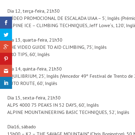
Dia 12, terça-feira, 21h30
-VÍDEO PROMOCIONAL DE ESCALADA UIAA – 5’, Inglês (Prémio 
ALPINE ICE – CLIMBING TECHNIQUES, Jeff Lowe´s, 120’, Ingl
Dia 13, quarta-feira, 21h30
THE VIDEO GUIDE TO AID CLIMBING, 75’, Inglês
PRO TIPS, 60’, Inglês
Dia 14, quinta-feira, 21h30
EQUILIBRIUM, 25’, Inglês (Vencedor 49º Festival de Trento de
AUTO ROUTE, 60’, Inglês
Dia 15, sexta-feira, 21h30
ALPS 4000 75 PEAKS IN 52 DAYS, 60’, Inglês
ALPINE MOUNTAINEERING BASIC TECHNIQUES, 52’, Inglês
Dia16, sábado
15h00 – K2 – THE SAVAGE MOUNTAIN* (Chris Bonington), 50 M