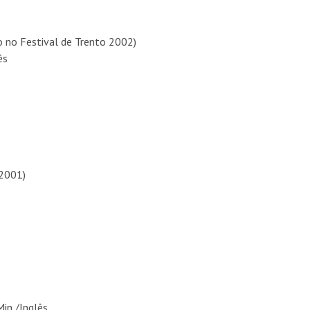
no Festival de Trento 2002)
ês
 2001)
in /Inglês