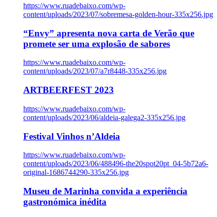
https://www.ruadebaixo.com/wp-
content/uploads/2023/07/sobremesa-golden-hour-335x256.jpg
“Envy” apresenta nova carta de Verão que
promete ser uma explosão de sabores
https://www.ruadebaixo.com/wp-
content/uploads/2023/07/a7r8448-335x256.jpg
ARTBEERFEST 2023
https://www.ruadebaixo.com/wp-
content/uploads/2023/06/aldeia-galega2-335x256.jpg
Festival Vinhos n’Aldeia
https://www.ruadebaixo.com/wp-
content/uploads/2023/06/488496-the20spot20pt_04-5b72a6-
original-1686744290-335x256.jpg
Museu de Marinha convida a experiência
gastronómica inédita