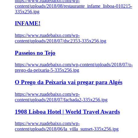
https://www.ruadebaixo.com/wp-
content/uploads/2018/08/restaurante_infame_lisboa-010215-
335x256.jpg
INFAME!
https://www.ruadebaixo.com/wp-
content/uploads/2018/07/dsc2353-335x256.jpg
Passeios no Tejo
https://www.ruadebaixo.com/wp-content/uploads/2018/07/o-
prego-da-peixaria-5-335x256.jpg
O Prego da Peixaria vai pregar para Algés
https://www.ruadebaixo.com/wp-
content/uploads/2018/07/fachada2-335x256.jpg
1908 Lisboa Hotel | World Travel Awards
https://www.ruadebaixo.com/wp-
content/uploads/2018/06/la_villa_sunset-335x256.jpg