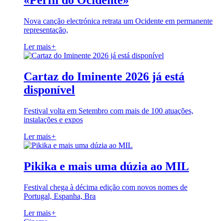
«Perfil do Ocidente»
Nova canção electrónica retrata um Ocidente em permanente
representação,
Ler mais
+
Cartaz do Iminente 2026 já está
disponível
Festival volta em Setembro com mais de 100 atuações,
instalações e expos
Ler mais
+
Pikika e mais uma dúzia ao MIL
Festival chega à décima edição com novos nomes de
Portugal, Espanha, Bra
Ler mais
+