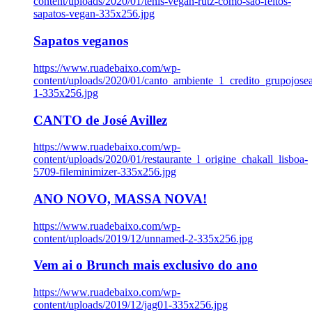
content/uploads/2020/01/tenis-vegan-rutz-como-sao-feitos-
sapatos-vegan-335x256.jpg
Sapatos veganos
https://www.ruadebaixo.com/wp-
content/uploads/2020/01/canto_ambiente_1_credito_grupojosea
1-335x256.jpg
CANTO de José Avillez
https://www.ruadebaixo.com/wp-
content/uploads/2020/01/restaurante_l_origine_chakall_lisboa-
5709-fileminimizer-335x256.jpg
ANO NOVO, MASSA NOVA!
https://www.ruadebaixo.com/wp-
content/uploads/2019/12/unnamed-2-335x256.jpg
Vem ai o Brunch mais exclusivo do ano
https://www.ruadebaixo.com/wp-
content/uploads/2019/12/jag01-335x256.jpg