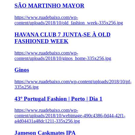
SÃO MARTINHO MAYOR
https://www.ruadebaixo.com/wp-
content/uploads/2018/10/old_fashion_week-335x256.jpg
HAVANA CLUB 7 JUNTA-SE À OLD
FASHIONED WEEK
https://www.ruadebaixo.com/wp-
content/uploads/2018/10/ginos_home-335x256.jpg
Ginos
https://www.ruadebaixo.com/wp-content/uploads/2018/10/pf-
335x256.jpg
43º Portugal Fashion | Porto | Dia 1
https://www.ruadebaixo.com/wp-
content/uploads/2018/10/webimage-490c4386-0d44-42f1-
a4d04431a48dc1211-335x256.jpg
Jameson Caskmates IPA