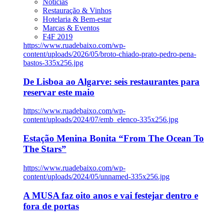
Notícias
Restauração & Vinhos
Hotelaria & Bem-estar
Marcas & Eventos
F4F 2019
https://www.ruadebaixo.com/wp-
content/uploads/2026/05/broto-chiado-prato-pedro-pena-
bastos-335x256.jpg
De Lisboa ao Algarve: seis restaurantes para
reservar este maio
https://www.ruadebaixo.com/wp-
content/uploads/2024/07/emb_elenco-335x256.jpg
Estação Menina Bonita “From The Ocean To
The Stars”
https://www.ruadebaixo.com/wp-
content/uploads/2024/05/unnamed-335x256.jpg
A MUSA faz oito anos e vai festejar dentro e
fora de portas