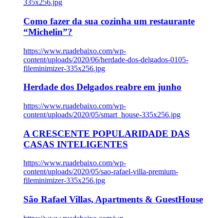
335x256.jpg
Como fazer da sua cozinha um restaurante
“Michelin”?
https://www.ruadebaixo.com/wp-
content/uploads/2020/06/herdade-dos-delgados-0105-
fileminimizer-335x256.jpg
Herdade dos Delgados reabre em junho
https://www.ruadebaixo.com/wp-
content/uploads/2020/05/smart_house-335x256.jpg
A CRESCENTE POPULARIDADE DAS
CASAS INTELIGENTES
https://www.ruadebaixo.com/wp-
content/uploads/2020/05/sao-rafael-villa-premium-
fileminimizer-335x256.jpg
São Rafael Villas, Apartments & GuestHouse