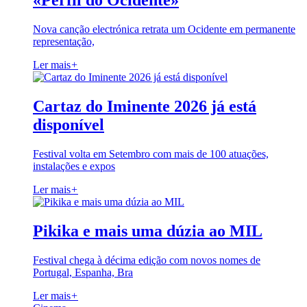
«Perfil do Ocidente»
Nova canção electrónica retrata um Ocidente em permanente
representação,
Ler mais
+
Cartaz do Iminente 2026 já está
disponível
Festival volta em Setembro com mais de 100 atuações,
instalações e expos
Ler mais
+
Pikika e mais uma dúzia ao MIL
Festival chega à décima edição com novos nomes de
Portugal, Espanha, Bra
Ler mais
+