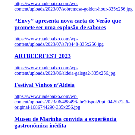
https://www.ruadebaixo.com/wp-
content/uploads/2023/07/sobremesa-golden-hour-335x256.jpg
“Envy” apresenta nova carta de Verão que
promete ser uma explosão de sabores
https://www.ruadebaixo.com/wp-
content/uploads/2023/07/a7r8448-335x256.jpg
ARTBEERFEST 2023
https://www.ruadebaixo.com/wp-
content/uploads/2023/06/aldeia-galega2-335x256.jpg
Festival Vinhos n’Aldeia
https://www.ruadebaixo.com/wp-
content/uploads/2023/06/488496-the20spot20pt_04-5b72a6-
original-1686744290-335x256.jpg
Museu de Marinha convida a experiência
gastronómica inédita