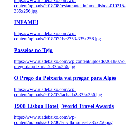
https://www.ruadebaixo.com/wp-
content/uploads/2018/08/restaurante_infame_lisboa-010215-
335x256.jpg
INFAME!
https://www.ruadebaixo.com/wp-
content/uploads/2018/07/dsc2353-335x256.jpg
Passeios no Tejo
https://www.ruadebaixo.com/wp-content/uploads/2018/07/o-
prego-da-peixaria-5-335x256.jpg
O Prego da Peixaria vai pregar para Algés
https://www.ruadebaixo.com/wp-
content/uploads/2018/07/fachada2-335x256.jpg
1908 Lisboa Hotel | World Travel Awards
https://www.ruadebaixo.com/wp-
content/uploads/2018/06/la_villa_sunset-335x256.jpg