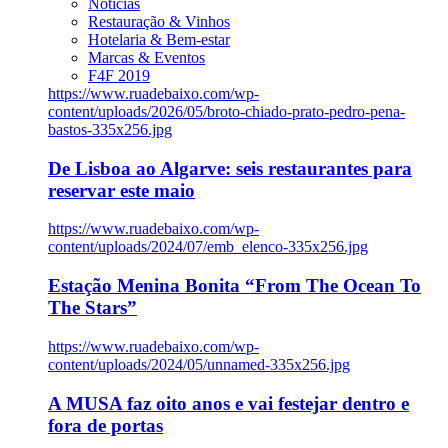
Notícias
Restauração & Vinhos
Hotelaria & Bem-estar
Marcas & Eventos
F4F 2019
https://www.ruadebaixo.com/wp-
content/uploads/2026/05/broto-chiado-prato-pedro-pena-
bastos-335x256.jpg
De Lisboa ao Algarve: seis restaurantes para
reservar este maio
https://www.ruadebaixo.com/wp-
content/uploads/2024/07/emb_elenco-335x256.jpg
Estação Menina Bonita “From The Ocean To
The Stars”
https://www.ruadebaixo.com/wp-
content/uploads/2024/05/unnamed-335x256.jpg
A MUSA faz oito anos e vai festejar dentro e
fora de portas