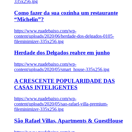
335x256.jpg
Como fazer da sua cozinha um restaurante
“Michelin”?
https://www.ruadebaixo.com/wp-
content/uploads/2020/06/herdade-dos-delgados-0105-
fileminimizer-335x256.jpg
Herdade dos Delgados reabre em junho
https://www.ruadebaixo.com/wp-
content/uploads/2020/05/smart_house-335x256.jpg
A CRESCENTE POPULARIDADE DAS
CASAS INTELIGENTES
https://www.ruadebaixo.com/wp-
content/uploads/2020/05/sao-rafael-villa-premium-
fileminimizer-335x256.jpg
São Rafael Villas, Apartments & GuestHouse