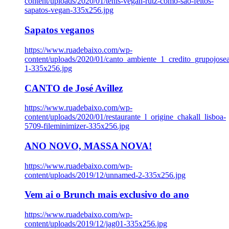
content/uploads/2020/01/tenis-vegan-rutz-como-sao-feitos-
sapatos-vegan-335x256.jpg
Sapatos veganos
https://www.ruadebaixo.com/wp-
content/uploads/2020/01/canto_ambiente_1_credito_grupojosea
1-335x256.jpg
CANTO de José Avillez
https://www.ruadebaixo.com/wp-
content/uploads/2020/01/restaurante_l_origine_chakall_lisboa-
5709-fileminimizer-335x256.jpg
ANO NOVO, MASSA NOVA!
https://www.ruadebaixo.com/wp-
content/uploads/2019/12/unnamed-2-335x256.jpg
Vem ai o Brunch mais exclusivo do ano
https://www.ruadebaixo.com/wp-
content/uploads/2019/12/jag01-335x256.jpg