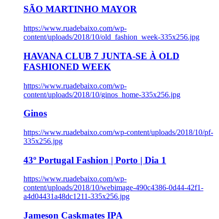
SÃO MARTINHO MAYOR
https://www.ruadebaixo.com/wp-
content/uploads/2018/10/old_fashion_week-335x256.jpg
HAVANA CLUB 7 JUNTA-SE À OLD
FASHIONED WEEK
https://www.ruadebaixo.com/wp-
content/uploads/2018/10/ginos_home-335x256.jpg
Ginos
https://www.ruadebaixo.com/wp-content/uploads/2018/10/pf-
335x256.jpg
43º Portugal Fashion | Porto | Dia 1
https://www.ruadebaixo.com/wp-
content/uploads/2018/10/webimage-490c4386-0d44-42f1-
a4d04431a48dc1211-335x256.jpg
Jameson Caskmates IPA