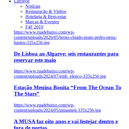
Lifestyle
Notícias
Restauração & Vinhos
Hotelaria & Bem-estar
Marcas & Eventos
F4F 2019
https://www.ruadebaixo.com/wp-
content/uploads/2026/05/broto-chiado-prato-pedro-pena-
bastos-335x256.jpg
De Lisboa ao Algarve: seis restaurantes para
reservar este maio
https://www.ruadebaixo.com/wp-
content/uploads/2024/07/emb_elenco-335x256.jpg
Estação Menina Bonita “From The Ocean To
The Stars”
https://www.ruadebaixo.com/wp-
content/uploads/2024/05/unnamed-335x256.jpg
A MUSA faz oito anos e vai festejar dentro e
fora de portas