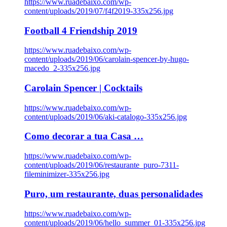
https://www.ruadebaixo.com/wp-
content/uploads/2019/07/f4f2019-335x256.jpg
Football 4 Friendship 2019
https://www.ruadebaixo.com/wp-
content/uploads/2019/06/carolain-spencer-by-hugo-
macedo_2-335x256.jpg
Carolain Spencer | Cocktails
https://www.ruadebaixo.com/wp-
content/uploads/2019/06/aki-catalogo-335x256.jpg
Como decorar a tua Casa …
https://www.ruadebaixo.com/wp-
content/uploads/2019/06/restaurante_puro-7311-
fileminimizer-335x256.jpg
Puro, um restaurante, duas personalidades
https://www.ruadebaixo.com/wp-
content/uploads/2019/06/hello_summer_01-335x256.jpg