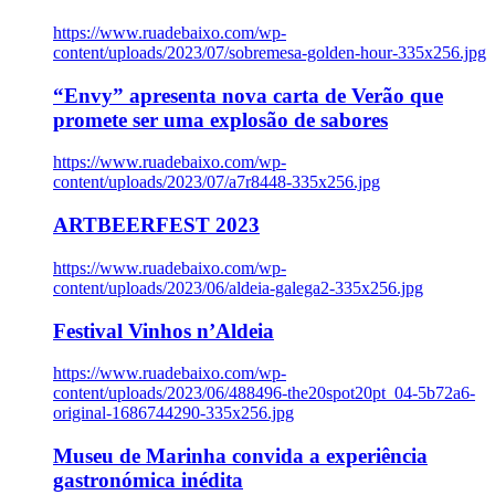
https://www.ruadebaixo.com/wp-
content/uploads/2023/07/sobremesa-golden-hour-335x256.jpg
“Envy” apresenta nova carta de Verão que
promete ser uma explosão de sabores
https://www.ruadebaixo.com/wp-
content/uploads/2023/07/a7r8448-335x256.jpg
ARTBEERFEST 2023
https://www.ruadebaixo.com/wp-
content/uploads/2023/06/aldeia-galega2-335x256.jpg
Festival Vinhos n’Aldeia
https://www.ruadebaixo.com/wp-
content/uploads/2023/06/488496-the20spot20pt_04-5b72a6-
original-1686744290-335x256.jpg
Museu de Marinha convida a experiência
gastronómica inédita