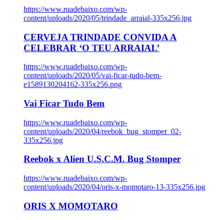
https://www.ruadebaixo.com/wp-
content/uploads/2020/05/trindade_arraial-335x256.jpg
CERVEJA TRINDADE CONVIDA A
CELEBRAR ‘O TEU ARRAIAL’
https://www.ruadebaixo.com/wp-
content/uploads/2020/05/vai-ficar-tudo-bem-
e1589130204162-335x256.png
Vai Ficar Tudo Bem
https://www.ruadebaixo.com/wp-
content/uploads/2020/04/reebok_bug_stomper_02-
335x256.jpg
Reebok x Alien U.S.C.M. Bug Stomper
https://www.ruadebaixo.com/wp-
content/uploads/2020/04/oris-x-momotaro-13-335x256.jpg
ORIS X MOMOTARO