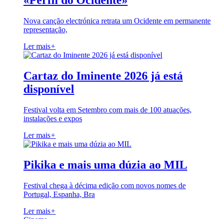
«Perfil do Ocidente»
Nova canção electrónica retrata um Ocidente em permanente
representação,
Ler mais
+
Cartaz do Iminente 2026 já está
disponível
Festival volta em Setembro com mais de 100 atuações,
instalações e expos
Ler mais
+
Pikika e mais uma dúzia ao MIL
Festival chega à décima edição com novos nomes de
Portugal, Espanha, Bra
Ler mais
+