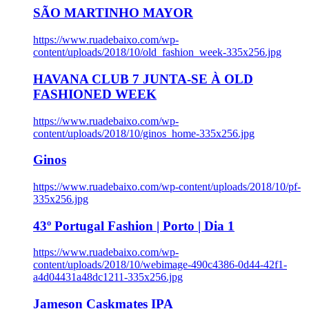
SÃO MARTINHO MAYOR
https://www.ruadebaixo.com/wp-
content/uploads/2018/10/old_fashion_week-335x256.jpg
HAVANA CLUB 7 JUNTA-SE À OLD
FASHIONED WEEK
https://www.ruadebaixo.com/wp-
content/uploads/2018/10/ginos_home-335x256.jpg
Ginos
https://www.ruadebaixo.com/wp-content/uploads/2018/10/pf-
335x256.jpg
43º Portugal Fashion | Porto | Dia 1
https://www.ruadebaixo.com/wp-
content/uploads/2018/10/webimage-490c4386-0d44-42f1-
a4d04431a48dc1211-335x256.jpg
Jameson Caskmates IPA