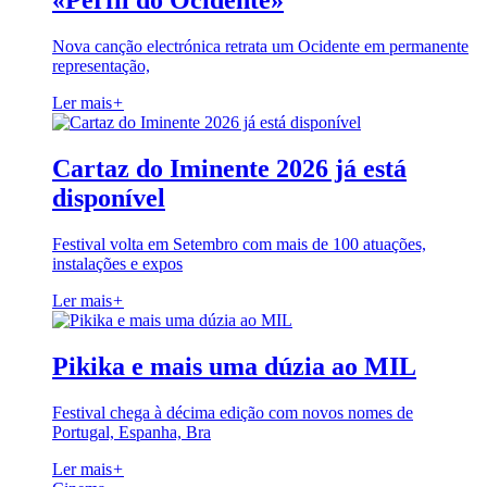
«Perfil do Ocidente»
Nova canção electrónica retrata um Ocidente em permanente
representação,
Ler mais
+
Cartaz do Iminente 2026 já está
disponível
Festival volta em Setembro com mais de 100 atuações,
instalações e expos
Ler mais
+
Pikika e mais uma dúzia ao MIL
Festival chega à décima edição com novos nomes de
Portugal, Espanha, Bra
Ler mais
+