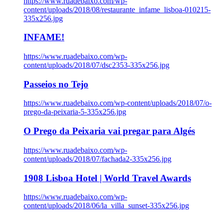
https://www.ruadebaixo.com/wp-
content/uploads/2018/08/restaurante_infame_lisboa-010215-
335x256.jpg
INFAME!
https://www.ruadebaixo.com/wp-
content/uploads/2018/07/dsc2353-335x256.jpg
Passeios no Tejo
https://www.ruadebaixo.com/wp-content/uploads/2018/07/o-
prego-da-peixaria-5-335x256.jpg
O Prego da Peixaria vai pregar para Algés
https://www.ruadebaixo.com/wp-
content/uploads/2018/07/fachada2-335x256.jpg
1908 Lisboa Hotel | World Travel Awards
https://www.ruadebaixo.com/wp-
content/uploads/2018/06/la_villa_sunset-335x256.jpg