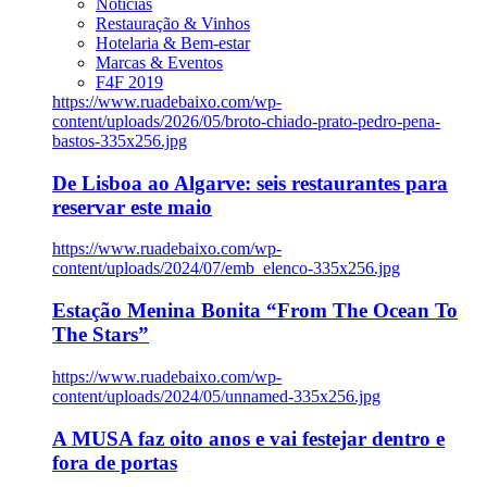
Notícias
Restauração & Vinhos
Hotelaria & Bem-estar
Marcas & Eventos
F4F 2019
https://www.ruadebaixo.com/wp-
content/uploads/2026/05/broto-chiado-prato-pedro-pena-
bastos-335x256.jpg
De Lisboa ao Algarve: seis restaurantes para
reservar este maio
https://www.ruadebaixo.com/wp-
content/uploads/2024/07/emb_elenco-335x256.jpg
Estação Menina Bonita “From The Ocean To
The Stars”
https://www.ruadebaixo.com/wp-
content/uploads/2024/05/unnamed-335x256.jpg
A MUSA faz oito anos e vai festejar dentro e
fora de portas