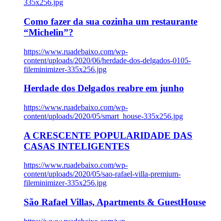
335x256.jpg
Como fazer da sua cozinha um restaurante
“Michelin”?
https://www.ruadebaixo.com/wp-
content/uploads/2020/06/herdade-dos-delgados-0105-
fileminimizer-335x256.jpg
Herdade dos Delgados reabre em junho
https://www.ruadebaixo.com/wp-
content/uploads/2020/05/smart_house-335x256.jpg
A CRESCENTE POPULARIDADE DAS
CASAS INTELIGENTES
https://www.ruadebaixo.com/wp-
content/uploads/2020/05/sao-rafael-villa-premium-
fileminimizer-335x256.jpg
São Rafael Villas, Apartments & GuestHouse