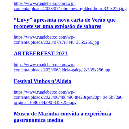
https://www.ruadebaixo.com/wp-
content/uploads/2023/07/sobremesa-golden-hour-335x256.jpg
“Envy” apresenta nova carta de Verão que
promete ser uma explosão de sabores
https://www.ruadebaixo.com/wp-
content/uploads/2023/07/a7r8448-335x256.jpg
ARTBEERFEST 2023
https://www.ruadebaixo.com/wp-
content/uploads/2023/06/aldeia-galega2-335x256.jpg
Festival Vinhos n’Aldeia
https://www.ruadebaixo.com/wp-
content/uploads/2023/06/488496-the20spot20pt_04-5b72a6-
original-1686744290-335x256.jpg
Museu de Marinha convida a experiência
gastronómica inédita