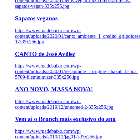
content/uploads/2020/01/tenis-vegan-rutz-como-sao-feitos-
sapatos-vegan-335x256.jpg
Sapatos veganos
https://www.ruadebaixo.com/wp-
content/uploads/2020/01/canto_ambiente_1_credito_grupojosea
1-335x256.jpg
CANTO de José Avillez
https://www.ruadebaixo.com/wp-
content/uploads/2020/01/restaurante_l_origine_chakall_lisboa-
5709-fileminimizer-335x256.jpg
ANO NOVO, MASSA NOVA!
https://www.ruadebaixo.com/wp-
content/uploads/2019/12/unnamed-2-335x256.jpg
Vem ai o Brunch mais exclusivo do ano
https://www.ruadebaixo.com/wp-
content/uploads/2019/12/jag01-335x256.jpg