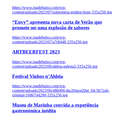
https://www.ruadebaixo.com/wp-
content/uploads/2023/07/sobremesa-golden-hour-335x256.jpg
“Envy” apresenta nova carta de Verão que
promete ser uma explosão de sabores
https://www.ruadebaixo.com/wp-
content/uploads/2023/07/a7r8448-335x256.jpg
ARTBEERFEST 2023
https://www.ruadebaixo.com/wp-
content/uploads/2023/06/aldeia-galega2-335x256.jpg
Festival Vinhos n’Aldeia
https://www.ruadebaixo.com/wp-
content/uploads/2023/06/488496-the20spot20pt_04-5b72a6-
original-1686744290-335x256.jpg
Museu de Marinha convida a experiência
gastronómica inédita