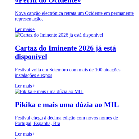
«Perfil do Ocidente»
Nova canção electrónica retrata um Ocidente em permanente
representação,
Ler mais
+
Cartaz do Iminente 2026 já está
disponível
Festival volta em Setembro com mais de 100 atuações,
instalações e expos
Ler mais
+
Pikika e mais uma dúzia ao MIL
Festival chega à décima edição com novos nomes de
Portugal, Espanha, Bra
Ler mais
+