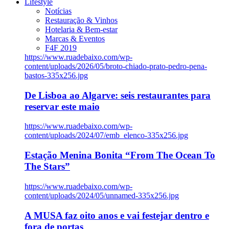
Lifestyle
Notícias
Restauração & Vinhos
Hotelaria & Bem-estar
Marcas & Eventos
F4F 2019
https://www.ruadebaixo.com/wp-
content/uploads/2026/05/broto-chiado-prato-pedro-pena-
bastos-335x256.jpg
De Lisboa ao Algarve: seis restaurantes para
reservar este maio
https://www.ruadebaixo.com/wp-
content/uploads/2024/07/emb_elenco-335x256.jpg
Estação Menina Bonita “From The Ocean To
The Stars”
https://www.ruadebaixo.com/wp-
content/uploads/2024/05/unnamed-335x256.jpg
A MUSA faz oito anos e vai festejar dentro e
fora de portas