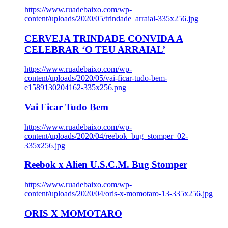
https://www.ruadebaixo.com/wp-
content/uploads/2020/05/trindade_arraial-335x256.jpg
CERVEJA TRINDADE CONVIDA A
CELEBRAR ‘O TEU ARRAIAL’
https://www.ruadebaixo.com/wp-
content/uploads/2020/05/vai-ficar-tudo-bem-
e1589130204162-335x256.png
Vai Ficar Tudo Bem
https://www.ruadebaixo.com/wp-
content/uploads/2020/04/reebok_bug_stomper_02-
335x256.jpg
Reebok x Alien U.S.C.M. Bug Stomper
https://www.ruadebaixo.com/wp-
content/uploads/2020/04/oris-x-momotaro-13-335x256.jpg
ORIS X MOMOTARO