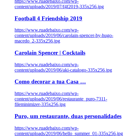
https://www.ruadebaixo.com/wp-
content/uploads/2019/07/f4f2019-335x256.jpg
Football 4 Friendship 2019
https://www.ruadebaixo.com/wp-
content/uploads/2019/06/carolain-spencer-by-hugo-
macedo_2-335x256.jpg
Carolain Spencer | Cocktails
https://www.ruadebaixo.com/wp-
content/uploads/2019/06/aki-catalogo-335x256.jpg
Como decorar a tua Casa …
https://www.ruadebaixo.com/wp-
content/uploads/2019/06/restaurante_puro-7311-
fileminimizer-335x256.jpg
Puro, um restaurante, duas personalidades
https://www.ruadebaixo.com/wp-
content/uploads/2019/06/hello_summer_01-335x256.jpg