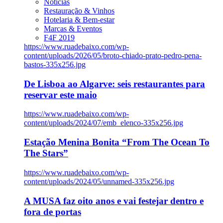
Notícias
Restauração & Vinhos
Hotelaria & Bem-estar
Marcas & Eventos
F4F 2019
https://www.ruadebaixo.com/wp-
content/uploads/2026/05/broto-chiado-prato-pedro-pena-
bastos-335x256.jpg
De Lisboa ao Algarve: seis restaurantes para
reservar este maio
https://www.ruadebaixo.com/wp-
content/uploads/2024/07/emb_elenco-335x256.jpg
Estação Menina Bonita “From The Ocean To
The Stars”
https://www.ruadebaixo.com/wp-
content/uploads/2024/05/unnamed-335x256.jpg
A MUSA faz oito anos e vai festejar dentro e
fora de portas