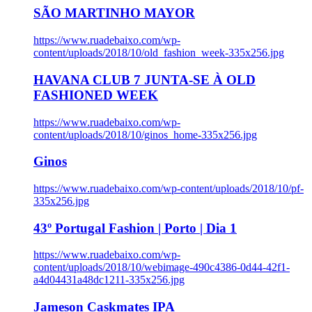
SÃO MARTINHO MAYOR
https://www.ruadebaixo.com/wp-
content/uploads/2018/10/old_fashion_week-335x256.jpg
HAVANA CLUB 7 JUNTA-SE À OLD
FASHIONED WEEK
https://www.ruadebaixo.com/wp-
content/uploads/2018/10/ginos_home-335x256.jpg
Ginos
https://www.ruadebaixo.com/wp-content/uploads/2018/10/pf-
335x256.jpg
43º Portugal Fashion | Porto | Dia 1
https://www.ruadebaixo.com/wp-
content/uploads/2018/10/webimage-490c4386-0d44-42f1-
a4d04431a48dc1211-335x256.jpg
Jameson Caskmates IPA