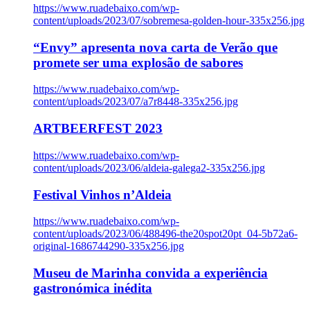
https://www.ruadebaixo.com/wp-
content/uploads/2023/07/sobremesa-golden-hour-335x256.jpg
“Envy” apresenta nova carta de Verão que
promete ser uma explosão de sabores
https://www.ruadebaixo.com/wp-
content/uploads/2023/07/a7r8448-335x256.jpg
ARTBEERFEST 2023
https://www.ruadebaixo.com/wp-
content/uploads/2023/06/aldeia-galega2-335x256.jpg
Festival Vinhos n’Aldeia
https://www.ruadebaixo.com/wp-
content/uploads/2023/06/488496-the20spot20pt_04-5b72a6-
original-1686744290-335x256.jpg
Museu de Marinha convida a experiência
gastronómica inédita