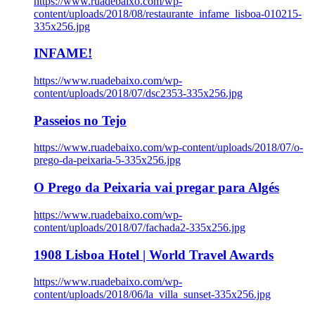
https://www.ruadebaixo.com/wp-
content/uploads/2018/08/restaurante_infame_lisboa-010215-
335x256.jpg
INFAME!
https://www.ruadebaixo.com/wp-
content/uploads/2018/07/dsc2353-335x256.jpg
Passeios no Tejo
https://www.ruadebaixo.com/wp-content/uploads/2018/07/o-
prego-da-peixaria-5-335x256.jpg
O Prego da Peixaria vai pregar para Algés
https://www.ruadebaixo.com/wp-
content/uploads/2018/07/fachada2-335x256.jpg
1908 Lisboa Hotel | World Travel Awards
https://www.ruadebaixo.com/wp-
content/uploads/2018/06/la_villa_sunset-335x256.jpg