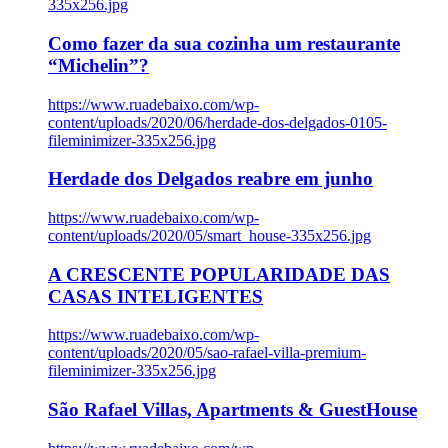
335x256.jpg
Como fazer da sua cozinha um restaurante
“Michelin”?
https://www.ruadebaixo.com/wp-
content/uploads/2020/06/herdade-dos-delgados-0105-
fileminimizer-335x256.jpg
Herdade dos Delgados reabre em junho
https://www.ruadebaixo.com/wp-
content/uploads/2020/05/smart_house-335x256.jpg
A CRESCENTE POPULARIDADE DAS
CASAS INTELIGENTES
https://www.ruadebaixo.com/wp-
content/uploads/2020/05/sao-rafael-villa-premium-
fileminimizer-335x256.jpg
São Rafael Villas, Apartments & GuestHouse