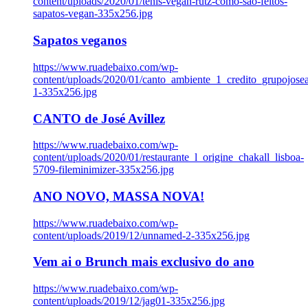
content/uploads/2020/01/tenis-vegan-rutz-como-sao-feitos-
sapatos-vegan-335x256.jpg
Sapatos veganos
https://www.ruadebaixo.com/wp-
content/uploads/2020/01/canto_ambiente_1_credito_grupojosea
1-335x256.jpg
CANTO de José Avillez
https://www.ruadebaixo.com/wp-
content/uploads/2020/01/restaurante_l_origine_chakall_lisboa-
5709-fileminimizer-335x256.jpg
ANO NOVO, MASSA NOVA!
https://www.ruadebaixo.com/wp-
content/uploads/2019/12/unnamed-2-335x256.jpg
Vem ai o Brunch mais exclusivo do ano
https://www.ruadebaixo.com/wp-
content/uploads/2019/12/jag01-335x256.jpg