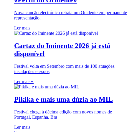
«Perfil do Ocidente»
Nova canção electrónica retrata um Ocidente em permanente
representação,
Ler mais
+
Cartaz do Iminente 2026 já está
disponível
Festival volta em Setembro com mais de 100 atuações,
instalações e expos
Ler mais
+
Pikika e mais uma dúzia ao MIL
Festival chega à décima edição com novos nomes de
Portugal, Espanha, Bra
Ler mais
+