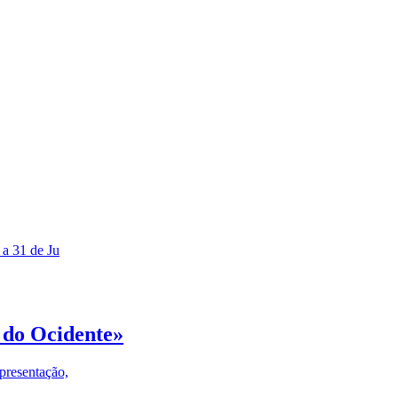
 a 31 de Ju
 do Ocidente»
presentação,