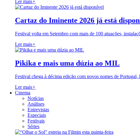
Ler mais
+
Cartaz do Iminente 2026 já está dispon
Festival volta em Setembro com mais de 100 atuações, instalaç
Ler mais
+
Pikika e mais uma dúzia ao MIL
Festival chega à décima edição com novos nomes de Portugal,
Ler mais
+
Cinema
Notícias
Análises
Entrevistas
Especiais
Festivais
Séries