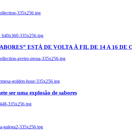
ollection-335x256.jpg
tl_640x360-335x256.jpg
BORES” ESTÁ DE VOLTA À FIL DE 14 A 16 DE
llection-aveiro-prosa-335x256.jpg
remesa-golden-hour-335x256.jpg
ete ser uma explosão de sabores
8448-335x256.jpg
ia-galega2-335x256.jpg