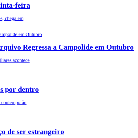
inta-feira
es, chega em
rquivo Regressa a Campolide em Outubro
iares acontece
os por dentro
s contemporân
o de ser estrangeiro