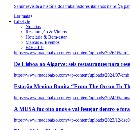
Samir revisita a história dos trabalhadores italianos na Suíça pa
Ler mais
+
Lifestyle
Notícias
Restauração & Vinhos
Hotelaria & Bem-estar
Marcas & Eventos
F4F 2019
https://www.ruadebaixo.com/wp-content/uploads/2026/05/brot
De Lisboa ao Algarve: seis restaurantes para res
https://www.ruadebaixo.com/wp-content/uploads/2024/07/emb
Estação Menina Bonita “From The Ocean To Th
https://www.ruadebaixo.com/wp-content/uploads/2024/05/un
A MUSA faz oito anos e vai festejar dentro e fora
https://www.ruadebaixo.com/wp-content/uploads/2023/12/dsc