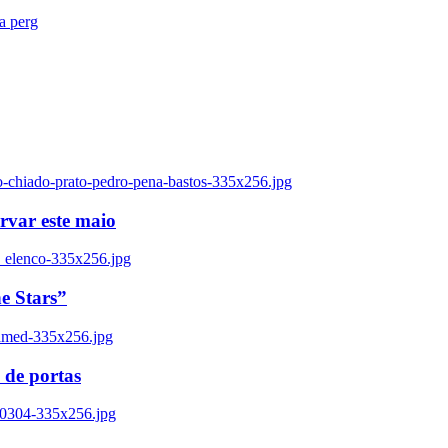
ra perg
o-chiado-prato-pedro-pena-bastos-335x256.jpg
ervar este maio
_elenco-335x256.jpg
e Stars”
named-335x256.jpg
 de portas
00304-335x256.jpg