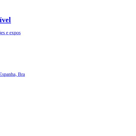
ível
ões e expos
 Espanha, Bra