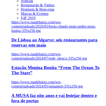
Notícias
Restauração & Vinhos
Hotelaria & Bem-estar
Marcas & Eventos
F4F 2019
https://www.ruadebaixo.com/wp-
content/uploads/2026/05/broto-chiado-prato-pedro-pena-
bastos-335x256.jpg
De Lisboa ao Algarve: seis restaurantes para
reservar este maio
https://www.ruadebaixo.com/wp-
content/uploads/2024/07/emb_elenco-335x256.jpg
Estação Menina Bonita “From The Ocean To
The Stars”
https://www.ruadebaixo.com/wp-
content/uploads/2024/05/unnamed-335x256.jpg
A MUSA faz oito anos e vai festejar dentro e
fora de portas