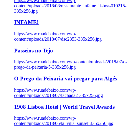
https://www.ruadebaixo.com/wp-
content/uploads/2018/08/restaurante_infame_lisboa-010215-
335x256.jpg
INFAME!
https://www.ruadebaixo.com/wp-
content/uploads/2018/07/dsc2353-335x256.jpg
Passeios no Tejo
https://www.ruadebaixo.com/wp-content/uploads/2018/07/o-
prego-da-peixaria-5-335x256.jpg
O Prego da Peixaria vai pregar para Algés
https://www.ruadebaixo.com/wp-
content/uploads/2018/07/fachada2-335x256.jpg
1908 Lisboa Hotel | World Travel Awards
https://www.ruadebaixo.com/wp-
content/uploads/2018/06/la_villa_sunset-335x256.jpg