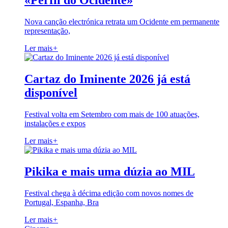
«Perfil do Ocidente»
Nova canção electrónica retrata um Ocidente em permanente
representação,
Ler mais
+
Cartaz do Iminente 2026 já está
disponível
Festival volta em Setembro com mais de 100 atuações,
instalações e expos
Ler mais
+
Pikika e mais uma dúzia ao MIL
Festival chega à décima edição com novos nomes de
Portugal, Espanha, Bra
Ler mais
+