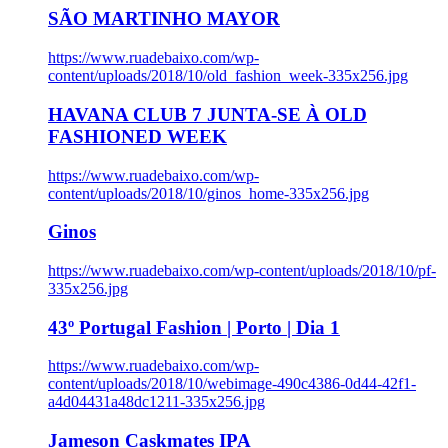
SÃO MARTINHO MAYOR
https://www.ruadebaixo.com/wp-
content/uploads/2018/10/old_fashion_week-335x256.jpg
HAVANA CLUB 7 JUNTA-SE À OLD
FASHIONED WEEK
https://www.ruadebaixo.com/wp-
content/uploads/2018/10/ginos_home-335x256.jpg
Ginos
https://www.ruadebaixo.com/wp-content/uploads/2018/10/pf-
335x256.jpg
43º Portugal Fashion | Porto | Dia 1
https://www.ruadebaixo.com/wp-
content/uploads/2018/10/webimage-490c4386-0d44-42f1-
a4d04431a48dc1211-335x256.jpg
Jameson Caskmates IPA