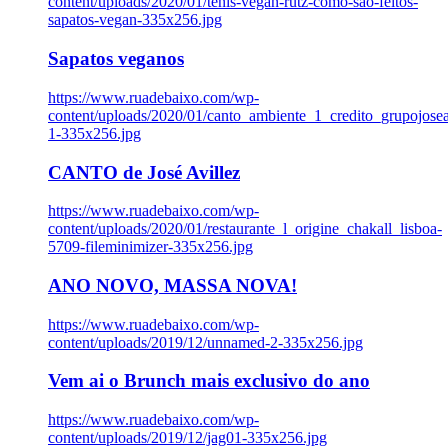
content/uploads/2020/01/tenis-vegan-rutz-como-sao-feitos-
sapatos-vegan-335x256.jpg
Sapatos veganos
https://www.ruadebaixo.com/wp-
content/uploads/2020/01/canto_ambiente_1_credito_grupojosea
1-335x256.jpg
CANTO de José Avillez
https://www.ruadebaixo.com/wp-
content/uploads/2020/01/restaurante_l_origine_chakall_lisboa-
5709-fileminimizer-335x256.jpg
ANO NOVO, MASSA NOVA!
https://www.ruadebaixo.com/wp-
content/uploads/2019/12/unnamed-2-335x256.jpg
Vem ai o Brunch mais exclusivo do ano
https://www.ruadebaixo.com/wp-
content/uploads/2019/12/jag01-335x256.jpg