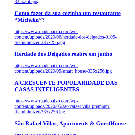
335x256.jpg
Como fazer da sua cozinha um restaurante
“Michelin”?
https://www.ruadebaixo.com/wp-
content/uploads/2020/06/herdade-dos-delgados-0105-
fileminimizer-335x256.jpg
Herdade dos Delgados reabre em junho
https://www.ruadebaixo.com/wp-
content/uploads/2020/05/smart_house-335x256.jpg
A CRESCENTE POPULARIDADE DAS
CASAS INTELIGENTES
https://www.ruadebaixo.com/wp-
content/uploads/2020/05/sao-rafael-villa-premium-
fileminimizer-335x256.jpg
São Rafael Villas, Apartments & GuestHouse