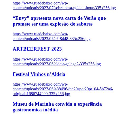
https://www.ruadebaixo.com/wp-
content/uploads/2023/07/sobremesa-golden-hour-335x256.jpg
“Envy” apresenta nova carta de Verão que
promete ser uma explosão de sabores
https://www.ruadebaixo.com/wp-
content/uploads/2023/07/a7r8448-335x256.jpg
ARTBEERFEST 2023
https://www.ruadebaixo.com/wp-
content/uploads/2023/06/aldeia-galega2-335x256.jpg
Festival Vinhos n’Aldeia
https://www.ruadebaixo.com/wp-
content/uploads/2023/06/488496-the20spot20pt_04-5b72a6-
original-1686744290-335x256.jpg
Museu de Marinha convida a experiência
gastronómica inédita