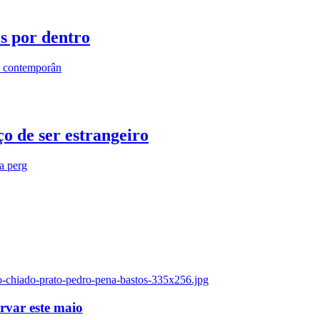
os por dentro
s contemporân
o de ser estrangeiro
ra perg
o-chiado-prato-pedro-pena-bastos-335x256.jpg
ervar este maio