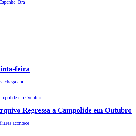
 Espanha, Bra
inta-feira
es, chega em
rquivo Regressa a Campolide em Outubro
iares acontece