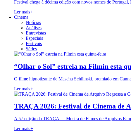
Festival chega à décima edição com novos nomes de Portugal,
Ler mais
+
Cinema
Notícias
Análises
Entrevistas
Especiais
Festivais
Séries
“Olhar o Sol” estreia na Filmin esta qu
O filme hipnotizante de Mascha Schilinski, premiado em Cann
Ler mais
+
TRAÇA 2026: Festival de Cinema de A
A 5.ª edição da TRAÇA — Mostra de Filmes de Arquivos Famil
Ler mais
+