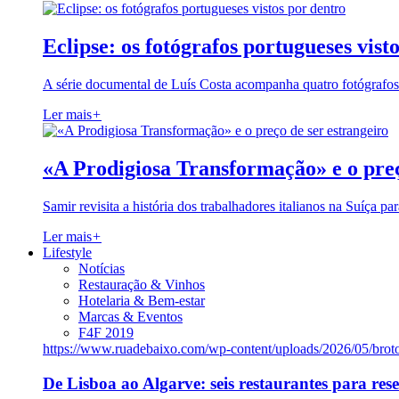
Eclipse: os fotógrafos portugueses vist
A série documental de Luís Costa acompanha quatro fotógrafo
Ler mais
+
«A Prodigiosa Transformação» e o preç
Samir revisita a história dos trabalhadores italianos na Suíça pa
Ler mais
+
Lifestyle
Notícias
Restauração & Vinhos
Hotelaria & Bem-estar
Marcas & Eventos
F4F 2019
https://www.ruadebaixo.com/wp-content/uploads/2026/05/brot
De Lisboa ao Algarve: seis restaurantes para res