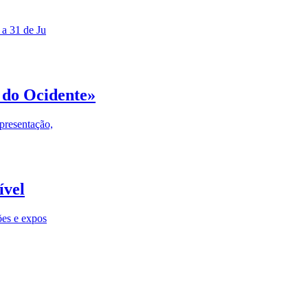
 a 31 de Ju
 do Ocidente»
presentação,
ível
ões e expos