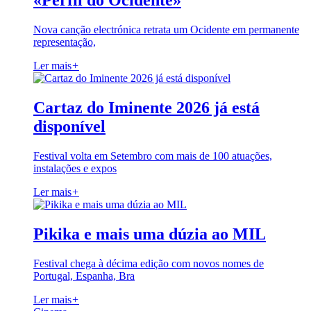
«Perfil do Ocidente»
Nova canção electrónica retrata um Ocidente em permanente
representação,
Ler mais
+
Cartaz do Iminente 2026 já está
disponível
Festival volta em Setembro com mais de 100 atuações,
instalações e expos
Ler mais
+
Pikika e mais uma dúzia ao MIL
Festival chega à décima edição com novos nomes de
Portugal, Espanha, Bra
Ler mais
+