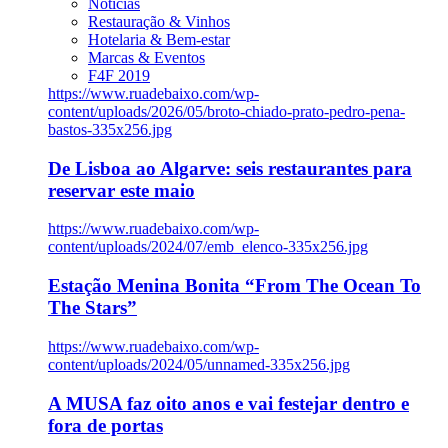
Notícias
Restauração & Vinhos
Hotelaria & Bem-estar
Marcas & Eventos
F4F 2019
https://www.ruadebaixo.com/wp-
content/uploads/2026/05/broto-chiado-prato-pedro-pena-
bastos-335x256.jpg
De Lisboa ao Algarve: seis restaurantes para
reservar este maio
https://www.ruadebaixo.com/wp-
content/uploads/2024/07/emb_elenco-335x256.jpg
Estação Menina Bonita “From The Ocean To
The Stars”
https://www.ruadebaixo.com/wp-
content/uploads/2024/05/unnamed-335x256.jpg
A MUSA faz oito anos e vai festejar dentro e
fora de portas