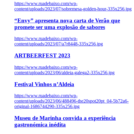
https://www.ruadebaixo.com/wp-
content/uploads/2023/07/sobremesa-golden-hour-335x256.jpg
“Envy” apresenta nova carta de Verão que
promete ser uma explosão de sabores
https://www.ruadebaixo.com/wp-
content/uploads/2023/07/a7r8448-335x256.jpg
ARTBEERFEST 2023
https://www.ruadebaixo.com/wp-
content/uploads/2023/06/aldeia-galega2-335x256.jpg
Festival Vinhos n’Aldeia
https://www.ruadebaixo.com/wp-
content/uploads/2023/06/488496-the20spot20pt_04-5b72a6-
original-1686744290-335x256.jpg
Museu de Marinha convida a experiência
gastronómica inédita