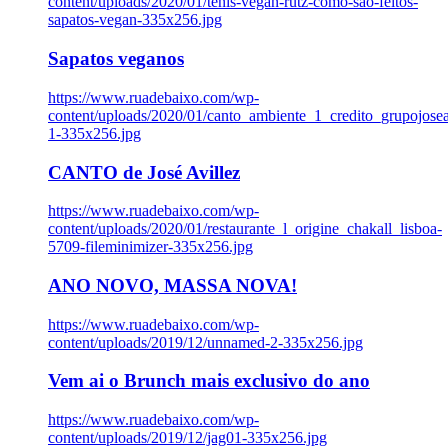
content/uploads/2020/01/tenis-vegan-rutz-como-sao-feitos-
sapatos-vegan-335x256.jpg
Sapatos veganos
https://www.ruadebaixo.com/wp-
content/uploads/2020/01/canto_ambiente_1_credito_grupojosea
1-335x256.jpg
CANTO de José Avillez
https://www.ruadebaixo.com/wp-
content/uploads/2020/01/restaurante_l_origine_chakall_lisboa-
5709-fileminimizer-335x256.jpg
ANO NOVO, MASSA NOVA!
https://www.ruadebaixo.com/wp-
content/uploads/2019/12/unnamed-2-335x256.jpg
Vem ai o Brunch mais exclusivo do ano
https://www.ruadebaixo.com/wp-
content/uploads/2019/12/jag01-335x256.jpg