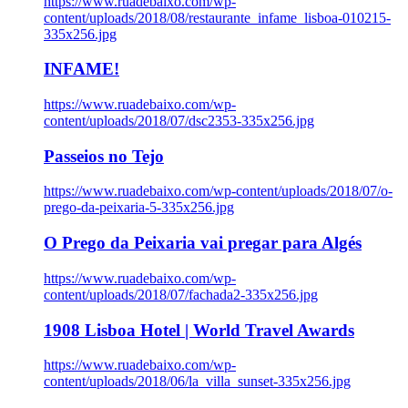
https://www.ruadebaixo.com/wp-
content/uploads/2018/08/restaurante_infame_lisboa-010215-
335x256.jpg
INFAME!
https://www.ruadebaixo.com/wp-
content/uploads/2018/07/dsc2353-335x256.jpg
Passeios no Tejo
https://www.ruadebaixo.com/wp-content/uploads/2018/07/o-
prego-da-peixaria-5-335x256.jpg
O Prego da Peixaria vai pregar para Algés
https://www.ruadebaixo.com/wp-
content/uploads/2018/07/fachada2-335x256.jpg
1908 Lisboa Hotel | World Travel Awards
https://www.ruadebaixo.com/wp-
content/uploads/2018/06/la_villa_sunset-335x256.jpg