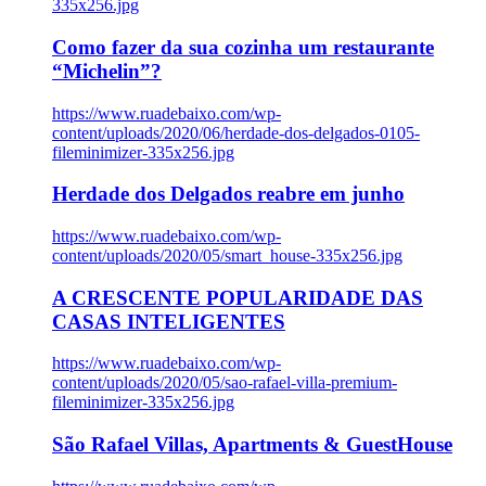
335x256.jpg
Como fazer da sua cozinha um restaurante
“Michelin”?
https://www.ruadebaixo.com/wp-
content/uploads/2020/06/herdade-dos-delgados-0105-
fileminimizer-335x256.jpg
Herdade dos Delgados reabre em junho
https://www.ruadebaixo.com/wp-
content/uploads/2020/05/smart_house-335x256.jpg
A CRESCENTE POPULARIDADE DAS
CASAS INTELIGENTES
https://www.ruadebaixo.com/wp-
content/uploads/2020/05/sao-rafael-villa-premium-
fileminimizer-335x256.jpg
São Rafael Villas, Apartments & GuestHouse