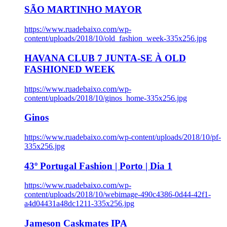
SÃO MARTINHO MAYOR
https://www.ruadebaixo.com/wp-
content/uploads/2018/10/old_fashion_week-335x256.jpg
HAVANA CLUB 7 JUNTA-SE À OLD
FASHIONED WEEK
https://www.ruadebaixo.com/wp-
content/uploads/2018/10/ginos_home-335x256.jpg
Ginos
https://www.ruadebaixo.com/wp-content/uploads/2018/10/pf-
335x256.jpg
43º Portugal Fashion | Porto | Dia 1
https://www.ruadebaixo.com/wp-
content/uploads/2018/10/webimage-490c4386-0d44-42f1-
a4d04431a48dc1211-335x256.jpg
Jameson Caskmates IPA