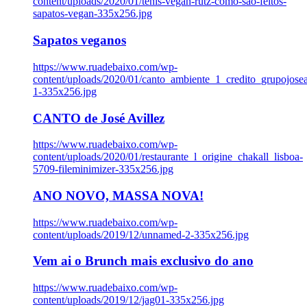
content/uploads/2020/01/tenis-vegan-rutz-como-sao-feitos-
sapatos-vegan-335x256.jpg
Sapatos veganos
https://www.ruadebaixo.com/wp-
content/uploads/2020/01/canto_ambiente_1_credito_grupojosea
1-335x256.jpg
CANTO de José Avillez
https://www.ruadebaixo.com/wp-
content/uploads/2020/01/restaurante_l_origine_chakall_lisboa-
5709-fileminimizer-335x256.jpg
ANO NOVO, MASSA NOVA!
https://www.ruadebaixo.com/wp-
content/uploads/2019/12/unnamed-2-335x256.jpg
Vem ai o Brunch mais exclusivo do ano
https://www.ruadebaixo.com/wp-
content/uploads/2019/12/jag01-335x256.jpg