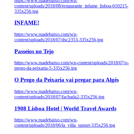
https://www.ruadebaixo.com/wp-
content/uploads/2018/08/restaurante_infame_lisboa-010215-
335x256.jpg
INFAME!
https://www.ruadebaixo.com/wp-
content/uploads/2018/07/dsc2353-335x256.jpg
Passeios no Tejo
https://www.ruadebaixo.com/wp-content/uploads/2018/07/o-
prego-da-peixaria-5-335x256.jpg
O Prego da Peixaria vai pregar para Algés
https://www.ruadebaixo.com/wp-
content/uploads/2018/07/fachada2-335x256.jpg
1908 Lisboa Hotel | World Travel Awards
https://www.ruadebaixo.com/wp-
content/uploads/2018/06/la_villa_sunset-335x256.jpg