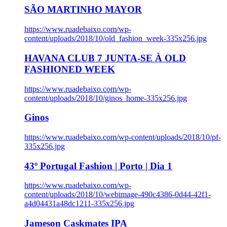
SÃO MARTINHO MAYOR
https://www.ruadebaixo.com/wp-
content/uploads/2018/10/old_fashion_week-335x256.jpg
HAVANA CLUB 7 JUNTA-SE À OLD
FASHIONED WEEK
https://www.ruadebaixo.com/wp-
content/uploads/2018/10/ginos_home-335x256.jpg
Ginos
https://www.ruadebaixo.com/wp-content/uploads/2018/10/pf-
335x256.jpg
43º Portugal Fashion | Porto | Dia 1
https://www.ruadebaixo.com/wp-
content/uploads/2018/10/webimage-490c4386-0d44-42f1-
a4d04431a48dc1211-335x256.jpg
Jameson Caskmates IPA