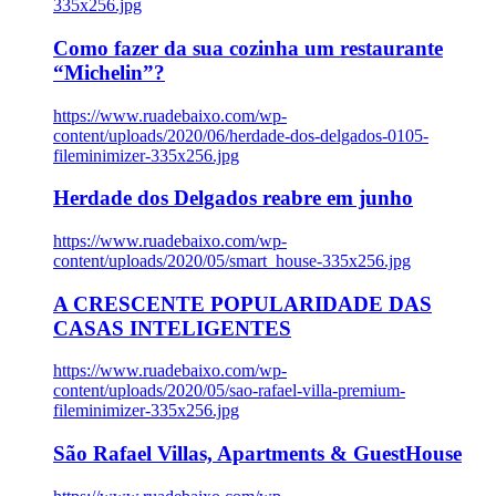
335x256.jpg
Como fazer da sua cozinha um restaurante
“Michelin”?
https://www.ruadebaixo.com/wp-
content/uploads/2020/06/herdade-dos-delgados-0105-
fileminimizer-335x256.jpg
Herdade dos Delgados reabre em junho
https://www.ruadebaixo.com/wp-
content/uploads/2020/05/smart_house-335x256.jpg
A CRESCENTE POPULARIDADE DAS
CASAS INTELIGENTES
https://www.ruadebaixo.com/wp-
content/uploads/2020/05/sao-rafael-villa-premium-
fileminimizer-335x256.jpg
São Rafael Villas, Apartments & GuestHouse