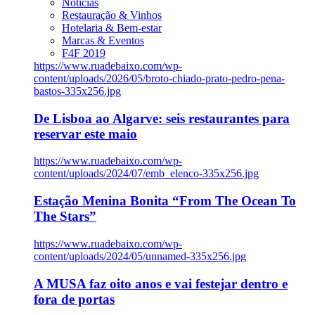
Notícias
Restauração & Vinhos
Hotelaria & Bem-estar
Marcas & Eventos
F4F 2019
https://www.ruadebaixo.com/wp-
content/uploads/2026/05/broto-chiado-prato-pedro-pena-
bastos-335x256.jpg
De Lisboa ao Algarve: seis restaurantes para
reservar este maio
https://www.ruadebaixo.com/wp-
content/uploads/2024/07/emb_elenco-335x256.jpg
Estação Menina Bonita “From The Ocean To
The Stars”
https://www.ruadebaixo.com/wp-
content/uploads/2024/05/unnamed-335x256.jpg
A MUSA faz oito anos e vai festejar dentro e
fora de portas