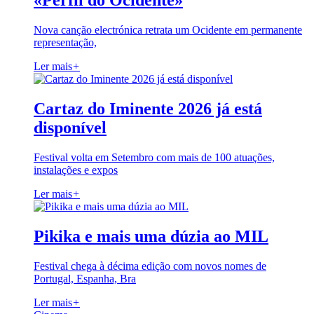
«Perfil do Ocidente»
Nova canção electrónica retrata um Ocidente em permanente
representação,
Ler mais
+
Cartaz do Iminente 2026 já está
disponível
Festival volta em Setembro com mais de 100 atuações,
instalações e expos
Ler mais
+
Pikika e mais uma dúzia ao MIL
Festival chega à décima edição com novos nomes de
Portugal, Espanha, Bra
Ler mais
+