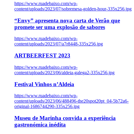
https://www.ruadebaixo.com/wp-
content/uploads/2023/07/sobremesa-golden-hour-335x256.jpg
“Envy” apresenta nova carta de Verão que
promete ser uma explosão de sabores
https://www.ruadebaixo.com/wp-
content/uploads/2023/07/a7r8448-335x256.jpg
ARTBEERFEST 2023
https://www.ruadebaixo.com/wp-
content/uploads/2023/06/aldeia-galega2-335x256.jpg
Festival Vinhos n’Aldeia
https://www.ruadebaixo.com/wp-
content/uploads/2023/06/488496-the20spot20pt_04-5b72a6-
original-1686744290-335x256.jpg
Museu de Marinha convida a experiência
gastronómica inédita