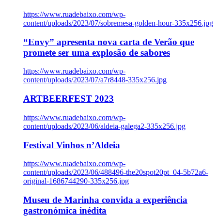
https://www.ruadebaixo.com/wp-
content/uploads/2023/07/sobremesa-golden-hour-335x256.jpg
“Envy” apresenta nova carta de Verão que
promete ser uma explosão de sabores
https://www.ruadebaixo.com/wp-
content/uploads/2023/07/a7r8448-335x256.jpg
ARTBEERFEST 2023
https://www.ruadebaixo.com/wp-
content/uploads/2023/06/aldeia-galega2-335x256.jpg
Festival Vinhos n’Aldeia
https://www.ruadebaixo.com/wp-
content/uploads/2023/06/488496-the20spot20pt_04-5b72a6-
original-1686744290-335x256.jpg
Museu de Marinha convida a experiência
gastronómica inédita