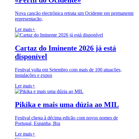
«Perfil do Ocidente»
Nova canção electrónica retrata um Ocidente em permanente
representação,
Ler mais
+
Cartaz do Iminente 2026 já está
disponível
Festival volta em Setembro com mais de 100 atuações,
instalações e expos
Ler mais
+
Pikika e mais uma dúzia ao MIL
Festival chega à décima edição com novos nomes de
Portugal, Espanha, Bra
Ler mais
+