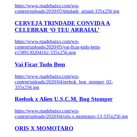
https://www.ruadebaixo.com/wp-
content/uploads/2020/05/trindade_arraial-335x256.jpg
CERVEJA TRINDADE CONVIDA A
CELEBRAR ‘O TEU ARRAIAL’
https://www.ruadebaixo.com/wp-
content/uploads/2020/05/vai-ficar-tudo-bem-
e1589130204162-335x256.png
Vai Ficar Tudo Bem
https://www.ruadebaixo.com/wp-
content/uploads/2020/04/reebok_bug_stomper_02-
335x256.jpg
Reebok x Alien U.S.C.M. Bug Stomper
https://www.ruadebaixo.com/wp-
content/uploads/2020/04/oris-x-momotaro-13-335x256.jpg
ORIS X MOMOTARO