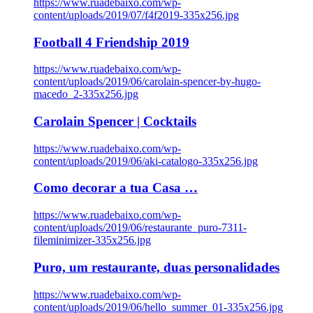
https://www.ruadebaixo.com/wp-
content/uploads/2019/07/f4f2019-335x256.jpg
Football 4 Friendship 2019
https://www.ruadebaixo.com/wp-
content/uploads/2019/06/carolain-spencer-by-hugo-
macedo_2-335x256.jpg
Carolain Spencer | Cocktails
https://www.ruadebaixo.com/wp-
content/uploads/2019/06/aki-catalogo-335x256.jpg
Como decorar a tua Casa …
https://www.ruadebaixo.com/wp-
content/uploads/2019/06/restaurante_puro-7311-
fileminimizer-335x256.jpg
Puro, um restaurante, duas personalidades
https://www.ruadebaixo.com/wp-
content/uploads/2019/06/hello_summer_01-335x256.jpg