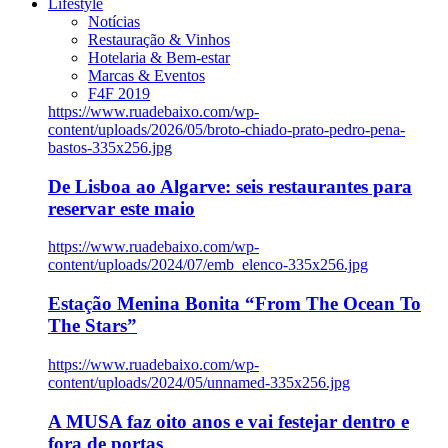
Lifestyle
Notícias
Restauração & Vinhos
Hotelaria & Bem-estar
Marcas & Eventos
F4F 2019
https://www.ruadebaixo.com/wp-
content/uploads/2026/05/broto-chiado-prato-pedro-pena-
bastos-335x256.jpg
De Lisboa ao Algarve: seis restaurantes para
reservar este maio
https://www.ruadebaixo.com/wp-
content/uploads/2024/07/emb_elenco-335x256.jpg
Estação Menina Bonita “From The Ocean To
The Stars”
https://www.ruadebaixo.com/wp-
content/uploads/2024/05/unnamed-335x256.jpg
A MUSA faz oito anos e vai festejar dentro e
fora de portas