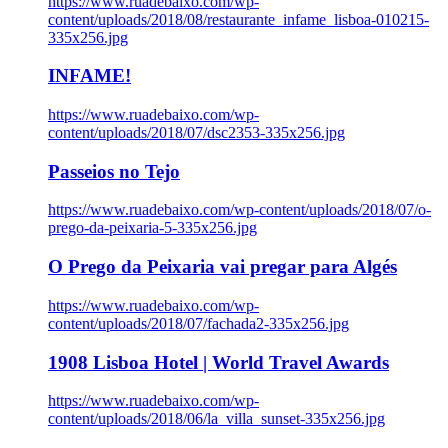
https://www.ruadebaixo.com/wp-
content/uploads/2018/08/restaurante_infame_lisboa-010215-
335x256.jpg
INFAME!
https://www.ruadebaixo.com/wp-
content/uploads/2018/07/dsc2353-335x256.jpg
Passeios no Tejo
https://www.ruadebaixo.com/wp-content/uploads/2018/07/o-
prego-da-peixaria-5-335x256.jpg
O Prego da Peixaria vai pregar para Algés
https://www.ruadebaixo.com/wp-
content/uploads/2018/07/fachada2-335x256.jpg
1908 Lisboa Hotel | World Travel Awards
https://www.ruadebaixo.com/wp-
content/uploads/2018/06/la_villa_sunset-335x256.jpg