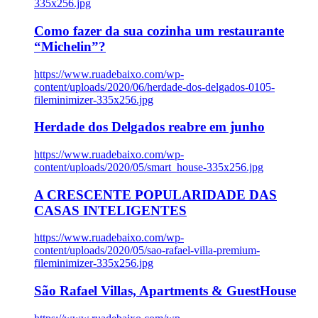
335x256.jpg
Como fazer da sua cozinha um restaurante
“Michelin”?
https://www.ruadebaixo.com/wp-
content/uploads/2020/06/herdade-dos-delgados-0105-
fileminimizer-335x256.jpg
Herdade dos Delgados reabre em junho
https://www.ruadebaixo.com/wp-
content/uploads/2020/05/smart_house-335x256.jpg
A CRESCENTE POPULARIDADE DAS
CASAS INTELIGENTES
https://www.ruadebaixo.com/wp-
content/uploads/2020/05/sao-rafael-villa-premium-
fileminimizer-335x256.jpg
São Rafael Villas, Apartments & GuestHouse