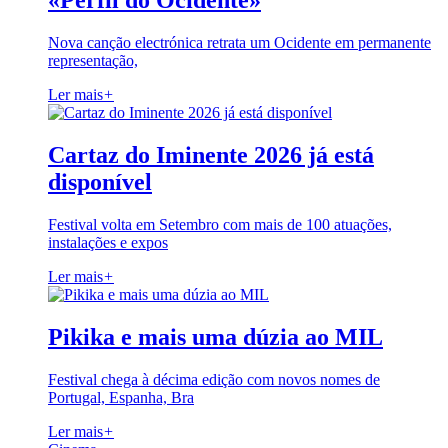
«Perfil do Ocidente»
Nova canção electrónica retrata um Ocidente em permanente
representação,
Ler mais
+
Cartaz do Iminente 2026 já está
disponível
Festival volta em Setembro com mais de 100 atuações,
instalações e expos
Ler mais
+
Pikika e mais uma dúzia ao MIL
Festival chega à décima edição com novos nomes de
Portugal, Espanha, Bra
Ler mais
+