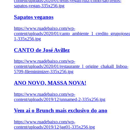
content/uploads/2020/01/tenis-vegan-rutz-como-sao-feitos-
sapatos-vegan-335x256.jpg
Sapatos veganos
https://www.ruadebaixo.com/wp-
content/uploads/2020/01/canto_ambiente_1_credito_grupojosea
1-335x256.jpg
CANTO de José Avillez
https://www.ruadebaixo.com/wp-
content/uploads/2020/01/restaurante_l_origine_chakall_lisboa-
5709-fileminimizer-335x256.jpg
ANO NOVO, MASSA NOVA!
https://www.ruadebaixo.com/wp-
content/uploads/2019/12/unnamed-2-335x256.jpg
Vem ai o Brunch mais exclusivo do ano
https://www.ruadebaixo.com/wp-
content/uploads/2019/12/jag01-335x256.jpg