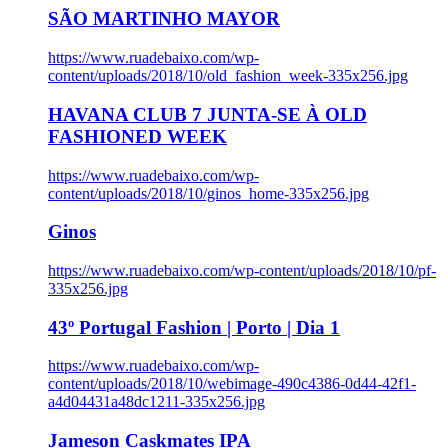
SÃO MARTINHO MAYOR
https://www.ruadebaixo.com/wp-
content/uploads/2018/10/old_fashion_week-335x256.jpg
HAVANA CLUB 7 JUNTA-SE À OLD
FASHIONED WEEK
https://www.ruadebaixo.com/wp-
content/uploads/2018/10/ginos_home-335x256.jpg
Ginos
https://www.ruadebaixo.com/wp-content/uploads/2018/10/pf-
335x256.jpg
43º Portugal Fashion | Porto | Dia 1
https://www.ruadebaixo.com/wp-
content/uploads/2018/10/webimage-490c4386-0d44-42f1-
a4d04431a48dc1211-335x256.jpg
Jameson Caskmates IPA