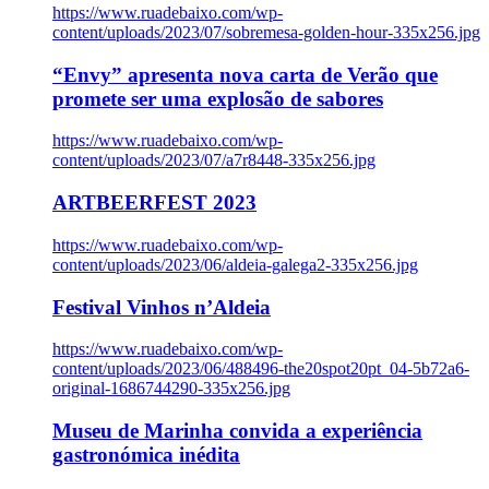
https://www.ruadebaixo.com/wp-
content/uploads/2023/07/sobremesa-golden-hour-335x256.jpg
“Envy” apresenta nova carta de Verão que
promete ser uma explosão de sabores
https://www.ruadebaixo.com/wp-
content/uploads/2023/07/a7r8448-335x256.jpg
ARTBEERFEST 2023
https://www.ruadebaixo.com/wp-
content/uploads/2023/06/aldeia-galega2-335x256.jpg
Festival Vinhos n’Aldeia
https://www.ruadebaixo.com/wp-
content/uploads/2023/06/488496-the20spot20pt_04-5b72a6-
original-1686744290-335x256.jpg
Museu de Marinha convida a experiência
gastronómica inédita