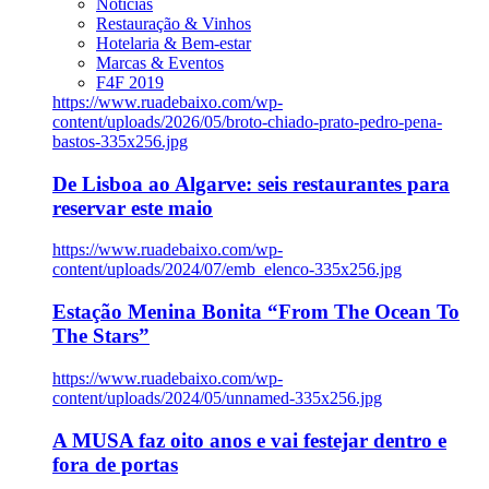
Notícias
Restauração & Vinhos
Hotelaria & Bem-estar
Marcas & Eventos
F4F 2019
https://www.ruadebaixo.com/wp-
content/uploads/2026/05/broto-chiado-prato-pedro-pena-
bastos-335x256.jpg
De Lisboa ao Algarve: seis restaurantes para
reservar este maio
https://www.ruadebaixo.com/wp-
content/uploads/2024/07/emb_elenco-335x256.jpg
Estação Menina Bonita “From The Ocean To
The Stars”
https://www.ruadebaixo.com/wp-
content/uploads/2024/05/unnamed-335x256.jpg
A MUSA faz oito anos e vai festejar dentro e
fora de portas