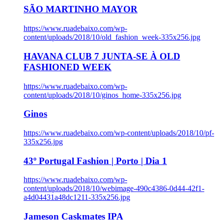
SÃO MARTINHO MAYOR
https://www.ruadebaixo.com/wp-
content/uploads/2018/10/old_fashion_week-335x256.jpg
HAVANA CLUB 7 JUNTA-SE À OLD
FASHIONED WEEK
https://www.ruadebaixo.com/wp-
content/uploads/2018/10/ginos_home-335x256.jpg
Ginos
https://www.ruadebaixo.com/wp-content/uploads/2018/10/pf-
335x256.jpg
43º Portugal Fashion | Porto | Dia 1
https://www.ruadebaixo.com/wp-
content/uploads/2018/10/webimage-490c4386-0d44-42f1-
a4d04431a48dc1211-335x256.jpg
Jameson Caskmates IPA