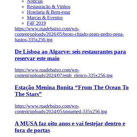
Notícias
Restauração & Vinhos
Hotelaria & Bem-estar
Marcas & Eventos
F4F 2019
https://www.ruadebaixo.com/wp-
content/uploads/2026/05/broto-chiado-prato-pedro-pena-
bastos-335x256.jpg
De Lisboa ao Algarve: seis restaurantes para
reservar este maio
https://www.ruadebaixo.com/wp-
content/uploads/2024/07/emb_elenco-335x256.jpg
Estação Menina Bonita “From The Ocean To
The Stars”
https://www.ruadebaixo.com/wp-
content/uploads/2024/05/unnamed-335x256.jpg
A MUSA faz oito anos e vai festejar dentro e
fora de portas