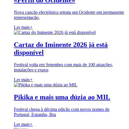
«Perfil do Ocidente»
Nova canção electrónica retrata um Ocidente em permanente
representação,
Ler mais
+
Cartaz do Iminente 2026 já está
disponível
Festival volta em Setembro com mais de 100 atuações,
instalações e expos
Ler mais
+
Pikika e mais uma dúzia ao MIL
Festival chega à décima edição com novos nomes de
Portugal, Espanha, Bra
Ler mais
+