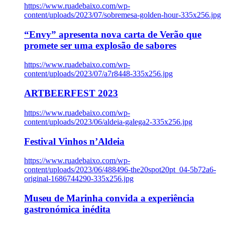
https://www.ruadebaixo.com/wp-
content/uploads/2023/07/sobremesa-golden-hour-335x256.jpg
“Envy” apresenta nova carta de Verão que
promete ser uma explosão de sabores
https://www.ruadebaixo.com/wp-
content/uploads/2023/07/a7r8448-335x256.jpg
ARTBEERFEST 2023
https://www.ruadebaixo.com/wp-
content/uploads/2023/06/aldeia-galega2-335x256.jpg
Festival Vinhos n’Aldeia
https://www.ruadebaixo.com/wp-
content/uploads/2023/06/488496-the20spot20pt_04-5b72a6-
original-1686744290-335x256.jpg
Museu de Marinha convida a experiência
gastronómica inédita