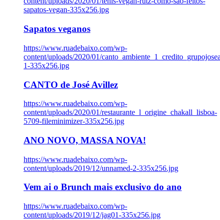
content/uploads/2020/01/tenis-vegan-rutz-como-sao-feitos-
sapatos-vegan-335x256.jpg
Sapatos veganos
https://www.ruadebaixo.com/wp-
content/uploads/2020/01/canto_ambiente_1_credito_grupojosea
1-335x256.jpg
CANTO de José Avillez
https://www.ruadebaixo.com/wp-
content/uploads/2020/01/restaurante_l_origine_chakall_lisboa-
5709-fileminimizer-335x256.jpg
ANO NOVO, MASSA NOVA!
https://www.ruadebaixo.com/wp-
content/uploads/2019/12/unnamed-2-335x256.jpg
Vem ai o Brunch mais exclusivo do ano
https://www.ruadebaixo.com/wp-
content/uploads/2019/12/jag01-335x256.jpg