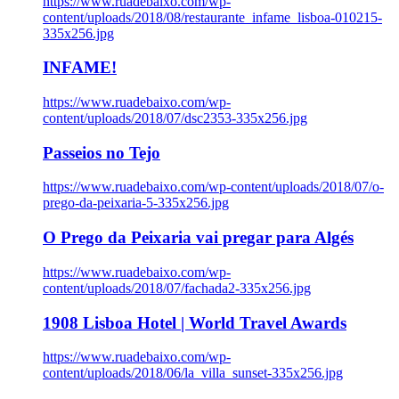
https://www.ruadebaixo.com/wp-
content/uploads/2018/08/restaurante_infame_lisboa-010215-
335x256.jpg
INFAME!
https://www.ruadebaixo.com/wp-
content/uploads/2018/07/dsc2353-335x256.jpg
Passeios no Tejo
https://www.ruadebaixo.com/wp-content/uploads/2018/07/o-
prego-da-peixaria-5-335x256.jpg
O Prego da Peixaria vai pregar para Algés
https://www.ruadebaixo.com/wp-
content/uploads/2018/07/fachada2-335x256.jpg
1908 Lisboa Hotel | World Travel Awards
https://www.ruadebaixo.com/wp-
content/uploads/2018/06/la_villa_sunset-335x256.jpg