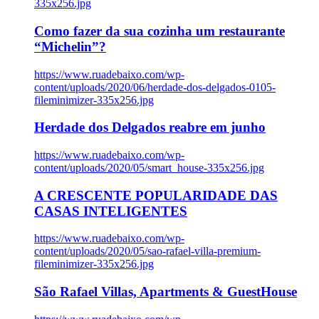
335x256.jpg
Como fazer da sua cozinha um restaurante
“Michelin”?
https://www.ruadebaixo.com/wp-
content/uploads/2020/06/herdade-dos-delgados-0105-
fileminimizer-335x256.jpg
Herdade dos Delgados reabre em junho
https://www.ruadebaixo.com/wp-
content/uploads/2020/05/smart_house-335x256.jpg
A CRESCENTE POPULARIDADE DAS
CASAS INTELIGENTES
https://www.ruadebaixo.com/wp-
content/uploads/2020/05/sao-rafael-villa-premium-
fileminimizer-335x256.jpg
São Rafael Villas, Apartments & GuestHouse