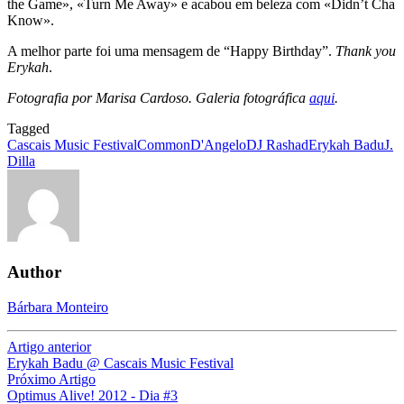
the Game», «Turn Me Away» e acabou em beleza com «Didn’t Cha
Know».
A melhor parte foi uma mensagem de “Happy Birthday”.
Thank you
Erykah
.
Fotografia por Marisa Cardoso. Galeria fotográfica
aqui
.
Tagged
Cascais Music Festival
Common
D'Angelo
DJ Rashad
Erykah Badu
J.
Dilla
Author
Bárbara Monteiro
Artigo anterior
Erykah Badu @ Cascais Music Festival
Próximo Artigo
Optimus Alive! 2012 - Dia #3