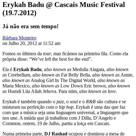
Erykah Badu @ Cascais Music Festival
(19.7.2012)
Já não era sem tempo!
Bárbara Monteiro
on Julho 20, 2012 at 11:52 am
Fomos os últimos da
tour
, mas ficámos na primeira fila. Como ela
própria disse: “We’ve left the best for the end”.
Ela é
Erykah Badu
,
also known as
Medulla Alagata,
also known
as
Cerebellum,
also known as
Fat Belly Bella,
also known as
Annie,
also known as
Analog Girl In The Digital World,
also known as
Maria Mexico,
also known as
Low Down Eric brown,
also known
as
Humdi Lila Allah Jehova. Para mim,
also known as love
.
Erykah é também quando o
jazz
, o
soul
e o
R&B
são cultura e se
misturam na perfeição com o
hip hop
. Erykah é uma das que faz
com que a música seja uma linguagem universal, a linguagem que
nos une. A miúda que já trabalhou com J Dilla, D’Angelo e
Common, ontem, 19 de Julho, partiu a loiça em Cascais.
Numa primeira parte,
DJ Rashad
ocupou e dominou a mesa de