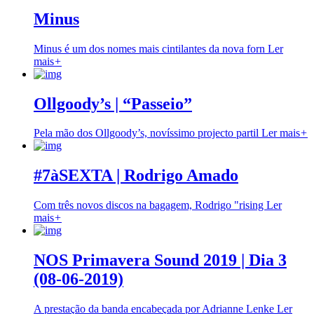
Minus
Minus é um dos nomes mais cintilantes da nova forn
Ler
mais
+
Ollgoody’s | “Passeio”
Pela mão dos Ollgoody’s, novíssimo projecto partil
Ler mais
+
#7àSEXTA | Rodrigo Amado
Com três novos discos na bagagem, Rodrigo "rising
Ler
mais
+
NOS Primavera Sound 2019 | Dia 3
(08-06-2019)
A prestação da banda encabeçada por Adrianne Lenke
Ler