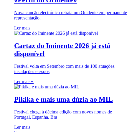
«Perfil do Ocidente»
Nova canção electrónica retrata um Ocidente em permanente
representação,
Ler mais
+
Cartaz do Iminente 2026 já está
disponível
Festival volta em Setembro com mais de 100 atuações,
instalações e expos
Ler mais
+
Pikika e mais uma dúzia ao MIL
Festival chega à décima edição com novos nomes de
Portugal, Espanha, Bra
Ler mais
+