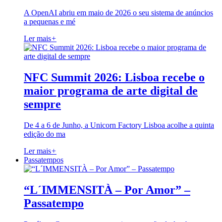
A OpenAI abriu em maio de 2026 o seu sistema de anúncios
a pequenas e mé
Ler mais
+
NFC Summit 2026: Lisboa recebe o
maior programa de arte digital de
sempre
De 4 a 6 de Junho, a Unicorn Factory Lisboa acolhe a quinta
edição do ma
Ler mais
+
Passatempos
“L´IMMENSITÀ – Por Amor” –
Passatempo