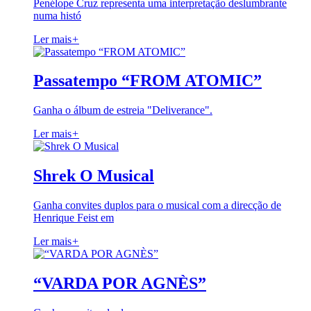
Penélope Cruz representa uma interpretação deslumbrante
numa histó
Ler mais
+
Passatempo “FROM ATOMIC”
Ganha o álbum de estreia "Deliverance".
Ler mais
+
Shrek O Musical
Ganha convites duplos para o musical com a direcção de
Henrique Feist em
Ler mais
+
“VARDA POR AGNÈS”