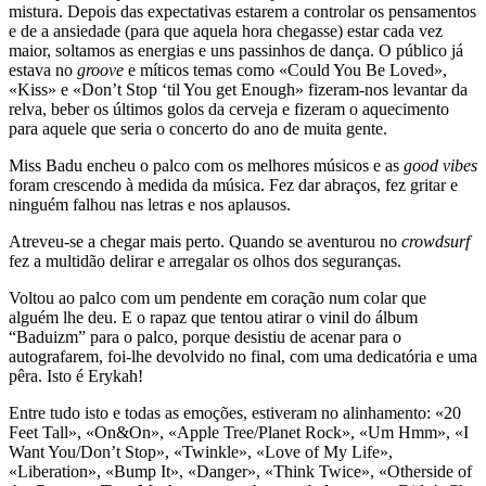
mistura. Depois das expectativas estarem a controlar os pensamentos
e de a ansiedade (para que aquela hora chegasse) estar cada vez
maior, soltamos as energias e uns passinhos de dança. O público já
estava no
groove
e míticos temas como «Could You Be Loved»,
«Kiss» e «Don’t Stop ‘til You get Enough» fizeram-nos levantar da
relva, beber os últimos golos da cerveja e fizeram o aquecimento
para aquele que seria o concerto do ano de muita gente.
Miss Badu encheu o palco com os melhores músicos e as
good vibes
foram crescendo à medida da música. Fez dar abraços, fez gritar e
ninguém falhou nas letras e nos aplausos.
Atreveu-se a chegar mais perto. Quando se aventurou no
crowdsurf
fez a multidão delirar e arregalar os olhos dos seguranças.
Voltou ao palco com um pendente em coração num colar que
alguém lhe deu. E o rapaz que tentou atirar o vinil do álbum
“Baduizm” para o palco, porque desistiu de acenar para o
autografarem, foi-lhe devolvido no final, com uma dedicatória e uma
pêra. Isto é Erykah!
Entre tudo isto e todas as emoções, estiveram no alinhamento: «20
Feet Tall», «On&On», «Apple Tree/Planet Rock», «Um Hmm», «I
Want You/Don’t Stop», «Twinkle», «Love of My Life»,
«Liberation», «Bump It», «Danger», «Think Twice», «Otherside of