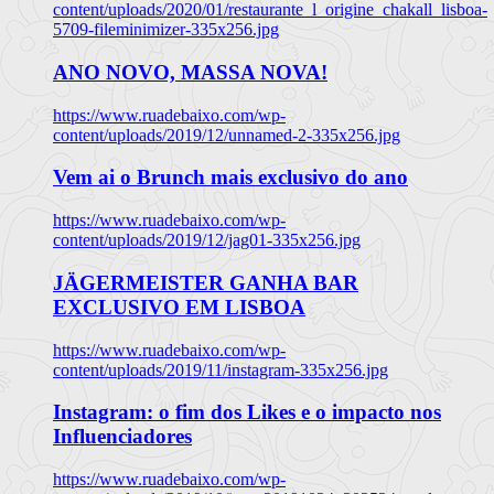
content/uploads/2020/01/restaurante_l_origine_chakall_lisboa-
5709-fileminimizer-335x256.jpg
ANO NOVO, MASSA NOVA!
https://www.ruadebaixo.com/wp-
content/uploads/2019/12/unnamed-2-335x256.jpg
Vem ai o Brunch mais exclusivo do ano
https://www.ruadebaixo.com/wp-
content/uploads/2019/12/jag01-335x256.jpg
JÄGERMEISTER GANHA BAR
EXCLUSIVO EM LISBOA
https://www.ruadebaixo.com/wp-
content/uploads/2019/11/instagram-335x256.jpg
Instagram: o fim dos Likes e o impacto nos
Influenciadores
https://www.ruadebaixo.com/wp-