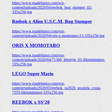
https://www.ruadebaixo.com/wp-
content/uploads/2020/04/reebok_bug_stomper_02-
335x256.jpg
Reebok x Alien U.S.C.M. Bug Stomper
https://www.ruadebaixo.com/wp-
content/uploads/2020/04/oris-x-momotaro-13-335x256.jpg
ORIS X MOMOTARO
https://www.ruadebaixo.com/wp-
content/uploads/2020/04/71360_lifestyle_01-fileminimizer-
335x256.jpg
LEGO Super Mario
https://www.ruadebaixo.com/wp-
content/uploads/2020/03/reebok_ss2020_graziela_costa-
7193-fileminimizer-335x256.jpg
REEBOK x SS’20
https://www.ruadebaixo.com/wp-