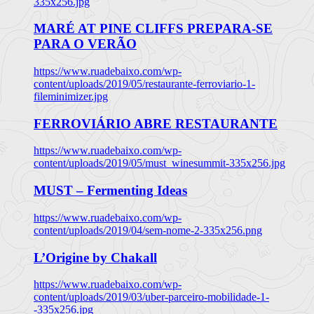
335x256.jpg
MARÉ AT PINE CLIFFS PREPARA-SE
PARA O VERÃO
https://www.ruadebaixo.com/wp-
content/uploads/2019/05/restaurante-ferroviario-1-
fileminimizer.jpg
FERROVIÁRIO ABRE RESTAURANTE
https://www.ruadebaixo.com/wp-
content/uploads/2019/05/must_winesummit-335x256.jpg
MUST – Fermenting Ideas
https://www.ruadebaixo.com/wp-
content/uploads/2019/04/sem-nome-2-335x256.png
L’Origine by Chakall
https://www.ruadebaixo.com/wp-
content/uploads/2019/03/uber-parceiro-mobilidade-1-
-335x256.jpg