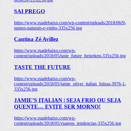
SAI PREGO
https://www.ruadebaixo.com/wp-content/uploads/2018/06/9-
sumos-naturais-e-vinho-335x256.jpg
Cantina Zé Avillez
https://www.ruadebaixo.com/wp-
content/uploads/2018/05/taste_future_heineken-335x256.jpg
TASTE THE FUTURE
https://www.ruadebaixo.com/wp-
content/uploads/2018/05/jamie_oliver_italian_lisboa-3976-1-
335x256.jpg
JAMIE’S ITALIAN | SEJA FRIO OU SEJA
QUENTE… EVITE SER MORNO!
https://www.ruadebaixo.com/wp-
content/uploads/2018/05/viagens_tendencias-335x256.jpg