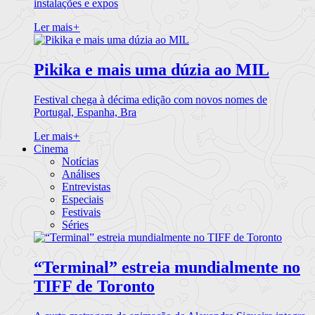
instalações e expos
Ler mais
+
Pikika e mais uma dúzia ao MIL
Festival chega à décima edição com novos nomes de
Portugal, Espanha, Bra
Ler mais
+
Cinema
Notícias
Análises
Entrevistas
Especiais
Festivais
Séries
“Terminal” estreia mundialmente no
TIFF de Toronto