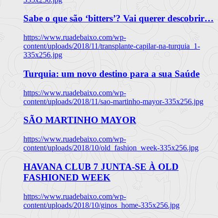
Sabe o que são ‘bitters’? Vai querer descobrir…
https://www.ruadebaixo.com/wp-
content/uploads/2018/11/transplante-capilar-na-turquia_1-
335x256.jpg
Turquia: um novo destino para a sua Saúde
https://www.ruadebaixo.com/wp-
content/uploads/2018/11/sao-martinho-mayor-335x256.jpg
SÃO MARTINHO MAYOR
https://www.ruadebaixo.com/wp-
content/uploads/2018/10/old_fashion_week-335x256.jpg
HAVANA CLUB 7 JUNTA-SE À OLD
FASHIONED WEEK
https://www.ruadebaixo.com/wp-
content/uploads/2018/10/ginos_home-335x256.jpg