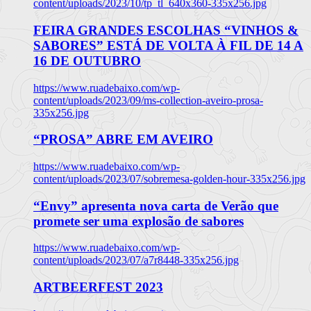
content/uploads/2023/10/tp_tl_640x360-335x256.jpg
FEIRA GRANDES ESCOLHAS “VINHOS &
SABORES” ESTÁ DE VOLTA À FIL DE 14 A
16 DE OUTUBRO
https://www.ruadebaixo.com/wp-
content/uploads/2023/09/ms-collection-aveiro-prosa-
335x256.jpg
“PROSA” ABRE EM AVEIRO
https://www.ruadebaixo.com/wp-
content/uploads/2023/07/sobremesa-golden-hour-335x256.jpg
“Envy” apresenta nova carta de Verão que
promete ser uma explosão de sabores
https://www.ruadebaixo.com/wp-
content/uploads/2023/07/a7r8448-335x256.jpg
ARTBEERFEST 2023