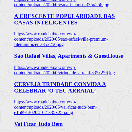
content/uploads/2020/05/smart_house-335x256.jpg
A CRESCENTE POPULARIDADE DAS
CASAS INTELIGENTES
https://www.ruadebaixo.com/wp-
content/uploads/2020/05/sao-rafael-villa-premium-
fileminimizer-335x256.jpg
São Rafael Villas, Apartments & GuestHouse
https://www.ruadebaixo.com/wp-
content/uploads/2020/05/trindade_arraial-335x256.jpg
CERVEJA TRINDADE CONVIDA A
CELEBRAR ‘O TEU ARRAIAL’
https://www.ruadebaixo.com/wp-
content/uploads/2020/05/vai-ficar-tudo-bem-
e1589130204162-335x256.png
Vai Ficar Tudo Bem