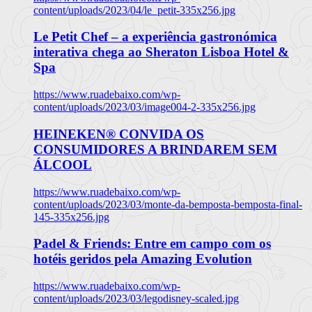
content/uploads/2023/04/le_petit-335x256.jpg
Le Petit Chef – a experiência gastronómica
interativa chega ao Sheraton Lisboa Hotel &
Spa
https://www.ruadebaixo.com/wp-
content/uploads/2023/03/image004-2-335x256.jpg
HEINEKEN® CONVIDA OS
CONSUMIDORES A BRINDAREM SEM
ÁLCOOL
https://www.ruadebaixo.com/wp-
content/uploads/2023/03/monte-da-bemposta-bemposta-final-
145-335x256.jpg
Padel & Friends: Entre em campo com os
hotéis geridos pela Amazing Evolution
https://www.ruadebaixo.com/wp-
content/uploads/2023/03/legodisney-scaled.jpg