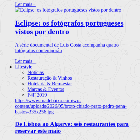
Ler mais
+
Eclipse: os fotógrafos portugueses
vistos por dentro
A série documental de Luís Costa acompanha quatro
fotógrafos contemporân
Ler mais
+
Lifestyle
Notícias
Restauração & Vinhos
Hotelaria & Bem-estar
Marcas & Eventos
F4F 2019
https://www.ruadebaixo.com/wp-
content/uploads/2026/05/broto-chiado-prato-pedro-pena-
bastos-335x256.jpg
De Lisboa ao Algarve: seis restaurantes para
reservar este maio