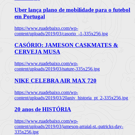
Uber lança plano de mobilidade para o futebol
em Portugal
https://www.ruadebaixo.com/wp-
content/uploads/2019/03/casorio_-1-335x256.jpg
CASÓRIO: JAMESON CASKMATES &
CERVEJA MUSA
https://www.ruadebaixo.com/wp-
content/uploads/2019/03/nature-335x256.jpg
NIKE CELEBRA AIR MAX 720
https://www.ruadebaixo.com/wp-
content/uploads/2019/03/20aniv_historia_pt_2-335x256.jpg
20 anos de HISTÓRIA
https://www.ruadebaixo.com/wp-
content/uploads/2019/03/jameson-arraial-st.-patricks-day-
335x256.jpg