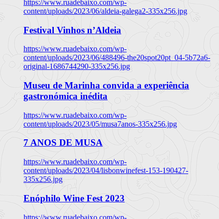
https://www.ruadebaixo.com/wp-
content/uploads/2023/06/aldeia-galega2-335x256.jpg
Festival Vinhos n’Aldeia
https://www.ruadebaixo.com/wp-
content/uploads/2023/06/488496-the20spot20pt_04-5b72a6-
original-1686744290-335x256.jpg
Museu de Marinha convida a experiência
gastronómica inédita
https://www.ruadebaixo.com/wp-
content/uploads/2023/05/musa7anos-335x256.jpg
7 ANOS DE MUSA
https://www.ruadebaixo.com/wp-
content/uploads/2023/04/lisbonwinefest-153-190427-
335x256.jpg
Enóphilo Wine Fest 2023
https://www.ruadebaixo.com/wp-