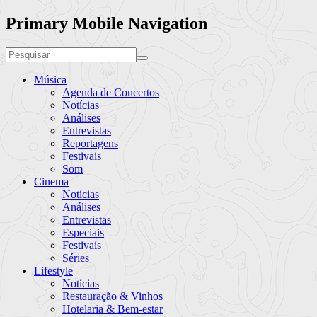
Primary Mobile Navigation
Música
Agenda de Concertos
Notícias
Análises
Entrevistas
Reportagens
Festivais
Som
Cinema
Notícias
Análises
Entrevistas
Especiais
Festivais
Séries
Lifestyle
Notícias
Restauração & Vinhos
Hotelaria & Bem-estar