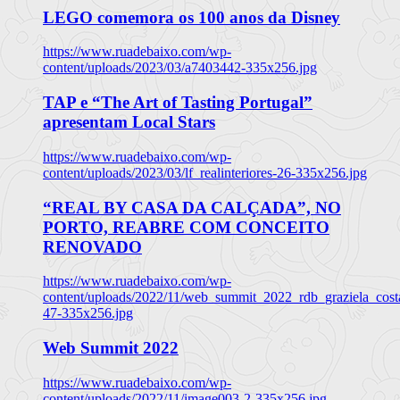
LEGO comemora os 100 anos da Disney
https://www.ruadebaixo.com/wp-
content/uploads/2023/03/a7403442-335x256.jpg
TAP e “The Art of Tasting Portugal”
apresentam Local Stars
https://www.ruadebaixo.com/wp-
content/uploads/2023/03/lf_realinteriores-26-335x256.jpg
“REAL BY CASA DA CALÇADA”, NO
PORTO, REABRE COM CONCEITO
RENOVADO
https://www.ruadebaixo.com/wp-
content/uploads/2022/11/web_summit_2022_rdb_graziela_cost
47-335x256.jpg
Web Summit 2022
https://www.ruadebaixo.com/wp-
content/uploads/2022/11/image003-2-335x256.jpg