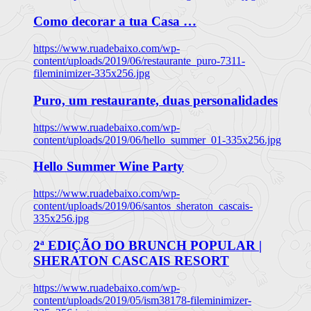
Como decorar a tua Casa …
https://www.ruadebaixo.com/wp-
content/uploads/2019/06/restaurante_puro-7311-
fileminimizer-335x256.jpg
Puro, um restaurante, duas personalidades
https://www.ruadebaixo.com/wp-
content/uploads/2019/06/hello_summer_01-335x256.jpg
Hello Summer Wine Party
https://www.ruadebaixo.com/wp-
content/uploads/2019/06/santos_sheraton_cascais-
335x256.jpg
2ª EDIÇÃO DO BRUNCH POPULAR |
SHERATON CASCAIS RESORT
https://www.ruadebaixo.com/wp-
content/uploads/2019/05/ism38178-fileminimizer-