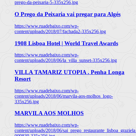
prego-da-peixaria-5-335x256.jpg
O Prego da Peixaria vai pregar para Algés
https://www.ruadebaixo.com/wp-
content/uploads/2018/07/fachada2-335x256.jpg
1908 Lisboa Hotel | World Travel Awards
https://www.ruadebaixo.com/wp-
content/uploads/2018/06/la_villa_sunset-335x256.jpg
VILLA TAMARIZ UTOPIA . Penha Longa
Resort
https://www.ruadebaixo.com/wp-
content/uploads/2018/06/marvila-aos-molhos_logo-
335x256.jpg
MARVILA AOS MOLHOS
https://www.ruadebaixo.com/wp-
content/uploads/2018/06/sai_prego_restaurante_lisboa_graziela
009839-335x256.jpg