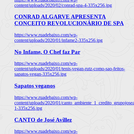
content/uploads/2020/02/conrad-spa-4-335x256.jpg
CONRAD ALGARVE APRESENTA
CONCEITO REVOLUCIONÁRIO DE SPA
https://www.ruadebaixo.com/wp-
content/uploads/2020/01/infame2-335x256.jpg
No Infame, O Chef faz Par
https://www.ruadebaixo.com/wp-
content/uploads/2020/01/tenis-vegan-rutz-como-sao-feitos-
sapatos-vegan-335x256.jpg
Sapatos veganos
https://www.ruadebaixo.com/wp-
content/uploads/2020/01/canto_ambiente_1_credito_grupojosea
1-335x256.jpg
CANTO de José Avillez
https://www.ruadebaixo.com/wp-