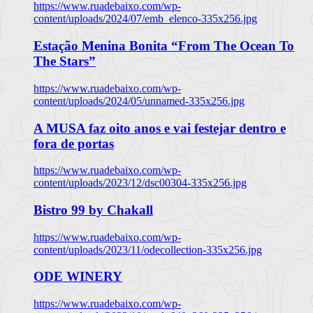
https://www.ruadebaixo.com/wp-
content/uploads/2024/07/emb_elenco-335x256.jpg
Estação Menina Bonita “From The Ocean To
The Stars”
https://www.ruadebaixo.com/wp-
content/uploads/2024/05/unnamed-335x256.jpg
A MUSA faz oito anos e vai festejar dentro e
fora de portas
https://www.ruadebaixo.com/wp-
content/uploads/2023/12/dsc00304-335x256.jpg
Bistro 99 by Chakall
https://www.ruadebaixo.com/wp-
content/uploads/2023/11/odecollection-335x256.jpg
ODE WINERY
https://www.ruadebaixo.com/wp-