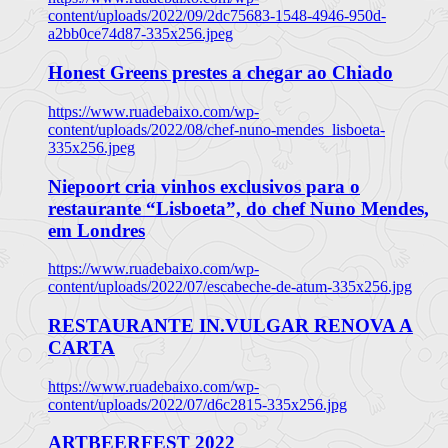
content/uploads/2022/09/2dc75683-1548-4946-950d-
a2bb0ce74d87-335x256.jpeg
Honest Greens prestes a chegar ao Chiado
https://www.ruadebaixo.com/wp-
content/uploads/2022/08/chef-nuno-mendes_lisboeta-
335x256.jpeg
Niepoort cria vinhos exclusivos para o
restaurante “Lisboeta”, do chef Nuno Mendes,
em Londres
https://www.ruadebaixo.com/wp-
content/uploads/2022/07/escabeche-de-atum-335x256.jpg
RESTAURANTE IN.VULGAR RENOVA A
CARTA
https://www.ruadebaixo.com/wp-
content/uploads/2022/07/d6c2815-335x256.jpg
ARTBEERFEST 2022