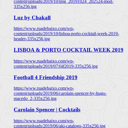
content/uploads/2019/10/img_20191024_202524-mod-
335x256.jpg
Luz by Chakall
https://www.ruadebaixo.com/wp-
content/uploads/2019/10/lisboa-porto-cocktail-week-2019-
header-335x256.jpg
LISBOA & PORTO COCKTAIL WEEK 2019
https://www.ruadebaixo.com/wp-
content/uploads/2019/07/f4f2019-335x256.jpg
Football 4 Friendship 2019
https://www.ruadebaixo.com/wp-
content/uploads/2019/06/carolain-spencer-by-hugo-
macedo_2-335x256.jpg
Carolain Spencer | Cocktails
https://www.ruadebaixo.com/wp-
content/uploads/2019/06/aki-catalogo-335x256.jpg