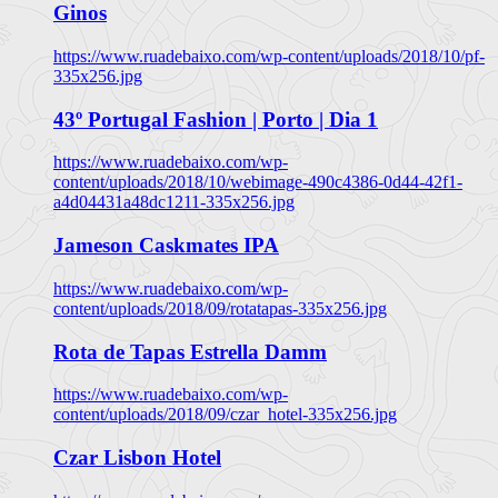
Ginos
https://www.ruadebaixo.com/wp-content/uploads/2018/10/pf-
335x256.jpg
43º Portugal Fashion | Porto | Dia 1
https://www.ruadebaixo.com/wp-
content/uploads/2018/10/webimage-490c4386-0d44-42f1-
a4d04431a48dc1211-335x256.jpg
Jameson Caskmates IPA
https://www.ruadebaixo.com/wp-
content/uploads/2018/09/rotatapas-335x256.jpg
Rota de Tapas Estrella Damm
https://www.ruadebaixo.com/wp-
content/uploads/2018/09/czar_hotel-335x256.jpg
Czar Lisbon Hotel