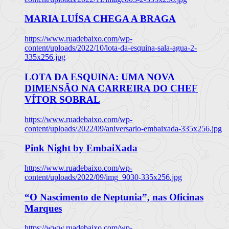
MARIA LUÍSA CHEGA A BRAGA
https://www.ruadebaixo.com/wp-
content/uploads/2022/10/lota-da-esquina-sala-agua-2-
335x256.jpg
LOTA DA ESQUINA: UMA NOVA
DIMENSÃO NA CARREIRA DO CHEF
VÍTOR SOBRAL
https://www.ruadebaixo.com/wp-
content/uploads/2022/09/aniversario-embaixada-335x256.jpg
Pink Night by EmbaiXada
https://www.ruadebaixo.com/wp-
content/uploads/2022/09/img_9030-335x256.jpg
“O Nascimento de Neptunia”, nas Oficinas
Marques
https://www.ruadebaixo.com/wp-