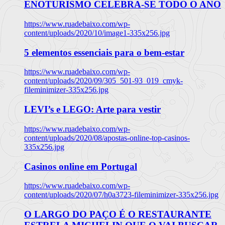
ENOTURISMO CELEBRA-SE TODO O ANO
https://www.ruadebaixo.com/wp-
content/uploads/2020/10/image1-335x256.jpg
5 elementos essenciais para o bem-estar
https://www.ruadebaixo.com/wp-
content/uploads/2020/09/305_501-93_019_cmyk-
fileminimizer-335x256.jpg
LEVI’s e LEGO: Arte para vestir
https://www.ruadebaixo.com/wp-
content/uploads/2020/08/apostas-online-top-casinos-
335x256.jpg
Casinos online em Portugal
https://www.ruadebaixo.com/wp-
content/uploads/2020/07/h0a3723-fileminimizer-335x256.jpg
O LARGO DO PAÇO É O RESTAURANTE