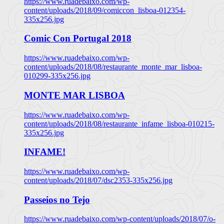
https://www.ruadebaixo.com/wp-
content/uploads/2018/09/comiccon_lisboa-012354-
335x256.jpg
Comic Con Portugal 2018
https://www.ruadebaixo.com/wp-
content/uploads/2018/08/restaurante_monte_mar_lisboa-
010299-335x256.jpg
MONTE MAR LISBOA
https://www.ruadebaixo.com/wp-
content/uploads/2018/08/restaurante_infame_lisboa-010215-
335x256.jpg
INFAME!
https://www.ruadebaixo.com/wp-
content/uploads/2018/07/dsc2353-335x256.jpg
Passeios no Tejo
https://www.ruadebaixo.com/wp-content/uploads/2018/07/o-