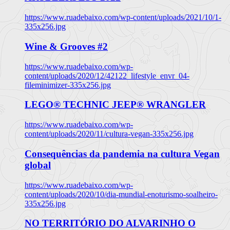
https://www.ruadebaixo.com/wp-content/uploads/2021/10/1-
335x256.jpg
Wine & Grooves #2
https://www.ruadebaixo.com/wp-
content/uploads/2020/12/42122_lifestyle_envr_04-
fileminimizer-335x256.jpg
LEGO® TECHNIC JEEP® WRANGLER
https://www.ruadebaixo.com/wp-
content/uploads/2020/11/cultura-vegan-335x256.jpg
Consequências da pandemia na cultura Vegan
global
https://www.ruadebaixo.com/wp-
content/uploads/2020/10/dia-mundial-enoturismo-soalheiro-
335x256.jpg
NO TERRITÓRIO DO ALVARINHO O