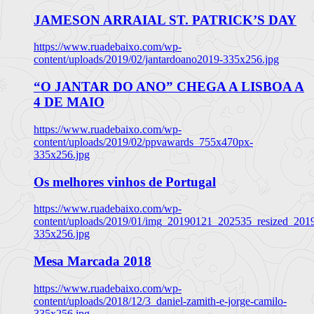
JAMESON ARRAIAL ST. PATRICK’S DAY
https://www.ruadebaixo.com/wp-
content/uploads/2019/02/jantardoano2019-335x256.jpg
“O JANTAR DO ANO” CHEGA A LISBOA A
4 DE MAIO
https://www.ruadebaixo.com/wp-
content/uploads/2019/02/ppvawards_755x470px-
335x256.jpg
Os melhores vinhos de Portugal
https://www.ruadebaixo.com/wp-
content/uploads/2019/01/img_20190121_202535_resized_20
335x256.jpg
Mesa Marcada 2018
https://www.ruadebaixo.com/wp-
content/uploads/2018/12/3_daniel-zamith-e-jorge-camilo-
335x256.jpg