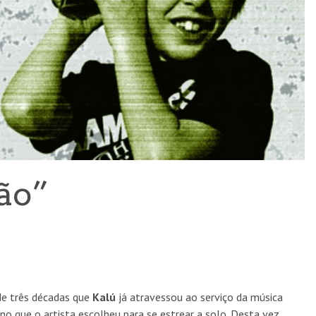
“OLHAR O SOL” ESTREIA NA FILMIN ESTA QUINTA-
FEIRA
ão”
CINEMA
6 AGO
e três décadas que
Kalú
já atravessou ao serviço da música
o que o artista escolheu para se estrear a solo. Desta vez,