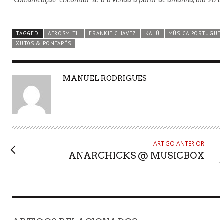
TAGGED
AEROSMITH
FRANKIE CHAVEZ
KALÚ
MÚSICA PORTUGU
XUTOS & PONTAPÉS
AUTHOR
MANUEL RODRIGUES
ARTIGO ANTERIOR
ANARCHICKS @ MUSICBOX