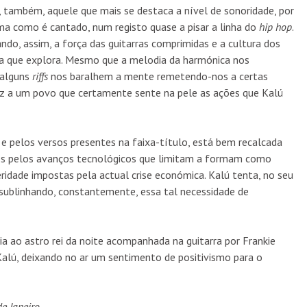
, também, aquele que mais se destaca a nível de sonoridade, por
rma como é cantado, num registo quase a pisar a linha do
hip hop
.
ando, assim, a força das guitarras comprimidas e a cultura dos
ca que explora. Mesmo que a melodia da harmónica nos
 alguns
riffs
nos baralhem a mente remetendo-nos a certas
oz a um povo que certamente sente na pele as ações que Kalú
e pelos versos presentes na faixa-título, está bem recalcada
os pelos avanços tecnológicos que limitam a formam como
dade impostas pela actual crise económica. Kalú tenta, no seu
sublinhando, constantemente, essa tal necessidade de
a ao astro rei da noite acompanhada na guitarra por Frankie
Kalú, deixando no ar um sentimento de positivismo para o
e Janeiro.