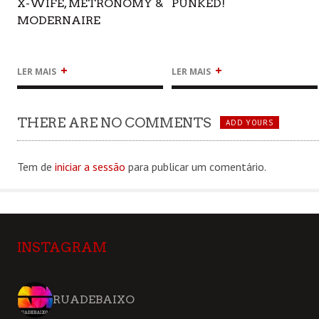
X-WIFE, METRONOMY &
PUNKED!
MODERNAIRE
+
+
LER MAIS
LER MAIS
THERE ARE NO COMMENTS
ADD YOURS
Tem de
iniciar a sessão
para publicar um comentário.
INSTAGRAM
RUADEBAIXO