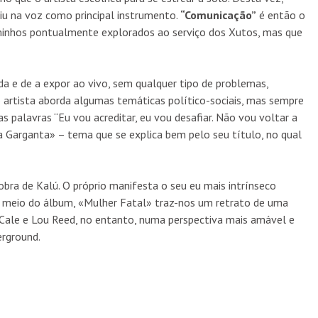
iu na voz como principal instrumento.
“Comunicação”
é então o
aminhos pontualmente explorados ao serviço dos Xutos, mas que
da e de a expor ao vivo, sem qualquer tipo de problemas,
rtista aborda algumas temáticas político-sociais, mas sempre
 palavras “Eu vou acreditar, eu vou desafiar. Não vou voltar a
 na Garganta» – tema que se explica bem pelo seu título, no qual
bra de Kalú. O próprio manifesta o seu eu mais intrínseco
a meio do álbum, «Mulher Fatal» traz-nos um retrato de uma
 Cale e Lou Reed, no entanto, numa perspectiva mais amável e
erground.