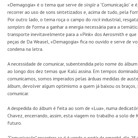
«Demagogia» é o tema que serve de
single
a “Comunicação” e é
recorrer ao uso de sons sintetizados e, acima de tudo, pela fo
Por outro lado, o tema roça o campo do
rock
industrial, resgat
samplers
de forma a ganhar a energia necessária para a temáti
transporte inevitavelmente para a «Pink» dos Aerosmith e que
peças de Da Weasel, «Demagogia» fica no ouvido e serve de v
condena na letra.
A necessidade de comunicar, subentendida pelo nome do álbum 
ao longo dos dez temas que Kalú assina. Em tempos dominad
comunicamos, somos imperados pelas árduas medidas de austeri
álbum, devolver algum optimismo a quem já baixou os braços, 
comunicar.
A despedida do álbum é feita ao som de «Lua», numa dedicatóri
Chavez, encerrando, assim, esta viagem no trabalho a solo de 
futuro.
“Comunicação” encontrar-se-á à venda a partir de amanhã, dia 28 d