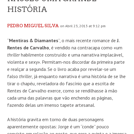
HISTÓRIA
PEDRO MIGUEL SILVA
on Abril 23, 2013 at 9:12 pm
“
Mentiras & Diamantes
”, o mais recente romance de
J.
Rentes de Carvalho
, é vendido na contracapa como «um
thriller
habilmente construído e uma narrativa implacável,
violenta e sexy». Permitam-nos discordar da primeira parte
e realçar a segunda. Se o livro acaba por revelar-se um
falso
thriller
, já enquanto narrativa é uma história de se lhe
tirar o chapéu, reveladora do fascínio que a escrita de
Rentes de Carvalho exerce, como se rendilhasse à mão
cada uma das palavras que vão enchendo as páginas,
fazendo delas um imenso tapete artesanal.
A história gravita em torno de duas personagens
aparentemente opostas: Jorge é um “conde” pouco
convicto em relação ao posto, que gere a quinta e a imensa