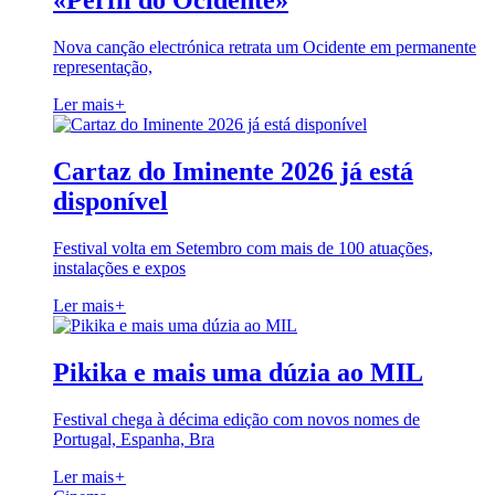
«Perfil do Ocidente»
Nova canção electrónica retrata um Ocidente em permanente
representação,
Ler mais
+
Cartaz do Iminente 2026 já está
disponível
Festival volta em Setembro com mais de 100 atuações,
instalações e expos
Ler mais
+
Pikika e mais uma dúzia ao MIL
Festival chega à décima edição com novos nomes de
Portugal, Espanha, Bra
Ler mais
+