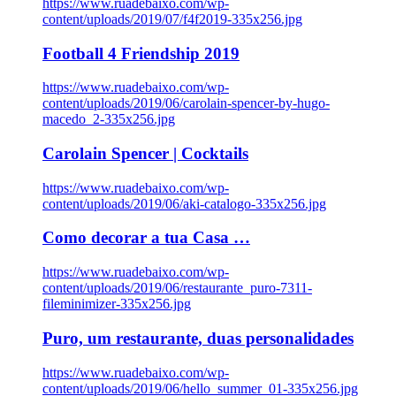
https://www.ruadebaixo.com/wp-
content/uploads/2019/07/f4f2019-335x256.jpg
Football 4 Friendship 2019
https://www.ruadebaixo.com/wp-
content/uploads/2019/06/carolain-spencer-by-hugo-
macedo_2-335x256.jpg
Carolain Spencer | Cocktails
https://www.ruadebaixo.com/wp-
content/uploads/2019/06/aki-catalogo-335x256.jpg
Como decorar a tua Casa …
https://www.ruadebaixo.com/wp-
content/uploads/2019/06/restaurante_puro-7311-
fileminimizer-335x256.jpg
Puro, um restaurante, duas personalidades
https://www.ruadebaixo.com/wp-
content/uploads/2019/06/hello_summer_01-335x256.jpg