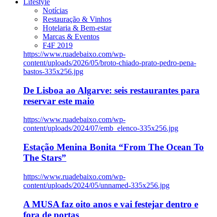
Lifestyle
Notícias
Restauração & Vinhos
Hotelaria & Bem-estar
Marcas & Eventos
F4F 2019
https://www.ruadebaixo.com/wp-
content/uploads/2026/05/broto-chiado-prato-pedro-pena-
bastos-335x256.jpg
De Lisboa ao Algarve: seis restaurantes para
reservar este maio
https://www.ruadebaixo.com/wp-
content/uploads/2024/07/emb_elenco-335x256.jpg
Estação Menina Bonita “From The Ocean To
The Stars”
https://www.ruadebaixo.com/wp-
content/uploads/2024/05/unnamed-335x256.jpg
A MUSA faz oito anos e vai festejar dentro e
fora de portas