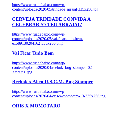
https://www.ruadebaixo.com/wp-
content/uploads/2020/05/trindade_arraial-335x256.jpg
CERVEJA TRINDADE CONVIDA A
CELEBRAR ‘O TEU ARRAIAL’
https://www.ruadebaixo.com/wp-
content/uploads/2020/05/vai-ficar-tudo-bem-
e1589130204162-335x256.png
Vai Ficar Tudo Bem
https://www.ruadebaixo.com/wp-
content/uploads/2020/04/reebok_bug_stomper_02-
335x256.jpg
Reebok x Alien U.S.C.M. Bug Stomper
https://www.ruadebaixo.com/wp-
content/uploads/2020/04/oris-x-momotaro-13-335x256.jpg
ORIS X MOMOTARO