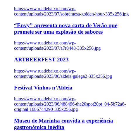
https://www.ruadebaixo.com/wp-
content/uploads/2023/07/sobremesa-golden-hour-335x256.jpg
“Envy” apresenta nova carta de Verão que
promete ser uma explosão de sabores
https://www.ruadebaixo.com/wp-
content/uploads/2023/07/a7r8448-335x256.jpg
ARTBEERFEST 2023
https://www.ruadebaixo.com/wp-
content/uploads/2023/06/aldeia-galega2-335x256.jpg
Festival Vinhos n’Aldeia
https://www.ruadebaixo.com/wp-
content/uploads/2023/06/488496-the20spot20pt_04-5b72a6-
original-1686744290-335x256.jpg
Museu de Marinha convida a experiência
gastronómica inédita