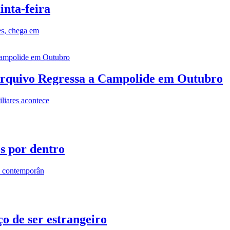
inta-feira
es, chega em
rquivo Regressa a Campolide em Outubro
iares acontece
os por dentro
s contemporân
o de ser estrangeiro