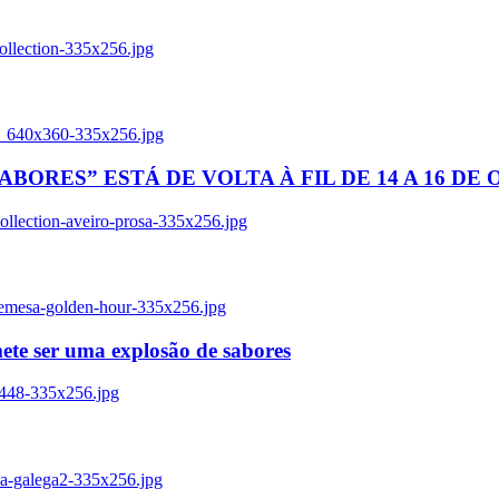
ollection-335x256.jpg
tl_640x360-335x256.jpg
BORES” ESTÁ DE VOLTA À FIL DE 14 A 16 DE
llection-aveiro-prosa-335x256.jpg
remesa-golden-hour-335x256.jpg
ete ser uma explosão de sabores
8448-335x256.jpg
ia-galega2-335x256.jpg