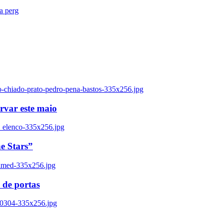
ra perg
o-chiado-prato-pedro-pena-bastos-335x256.jpg
ervar este maio
_elenco-335x256.jpg
e Stars”
named-335x256.jpg
 de portas
00304-335x256.jpg