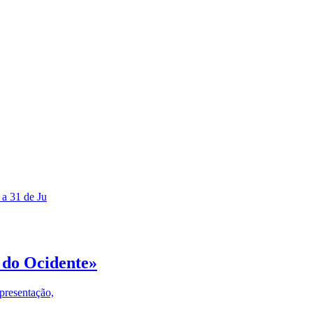
 a 31 de Ju
 do Ocidente»
presentação,