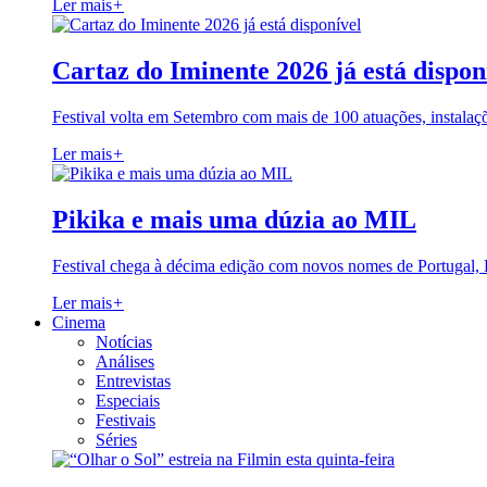
Ler mais
+
Cartaz do Iminente 2026 já está dispon
Festival volta em Setembro com mais de 100 atuações, instalaç
Ler mais
+
Pikika e mais uma dúzia ao MIL
Festival chega à décima edição com novos nomes de Portugal,
Ler mais
+
Cinema
Notícias
Análises
Entrevistas
Especiais
Festivais
Séries