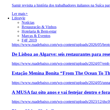
Samir revisita a história dos trabalhadores italianos na Suíça pa
Ler mais
+
Lifestyle
Notícias
Restauração & Vinhos
Hotelaria & Bem-estar
Marcas & Eventos
F4F 2019
https://www.ruadebaixo.com/wp-content/uploads/2026/05/brot
De Lisboa ao Algarve: seis restaurantes para res
https://www.ruadebaixo.com/wp-content/uploads/2024/07/emb
Estação Menina Bonita “From The Ocean To Th
https://www.ruadebaixo.com/wp-content/uploads/2024/05/un
A MUSA faz oito anos e vai festejar dentro e fora
https://www.ruadebaixo.com/wp-content/uploads/2023/12/dsc