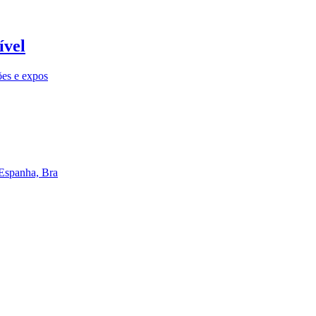
ível
ões e expos
 Espanha, Bra