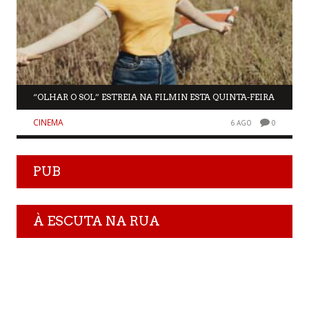
“OLHAR O SOL” ESTREIA NA FILMIN ESTA QUINTA-FEIRA
CINEMA
6 AGO
0
PUB
À ESCUTA NA RUA