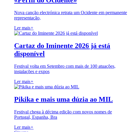
«Perfil do Ocidente»
Nova canção electrónica retrata um Ocidente em permanente
representação,
Ler mais
+
Cartaz do Iminente 2026 já está
disponível
Festival volta em Setembro com mais de 100 atuações,
instalações e expos
Ler mais
+
Pikika e mais uma dúzia ao MIL
Festival chega à décima edição com novos nomes de
Portugal, Espanha, Bra
Ler mais
+