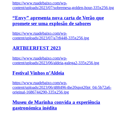
https://www.ruadebaixo.com/wp-
content/uploads/2023/07/sobremesa-golden-hour-335x256.jpg
“Envy” apresenta nova carta de Verão que
promete ser uma explosão de sabores
https://www.ruadebaixo.com/wp-
content/uploads/2023/07/a7r8448-335x256.jpg
ARTBEERFEST 2023
https://www.ruadebaixo.com/wp-
content/uploads/2023/06/aldeia-galega2-335x256.jpg
Festival Vinhos n’Aldeia
https://www.ruadebaixo.com/wp-
content/uploads/2023/06/488496-the20spot20pt_04-5b72a6-
original-1686744290-335x256.jpg
Museu de Marinha convida a experiência
gastronómica inédita