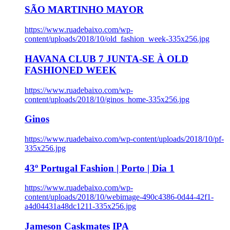
SÃO MARTINHO MAYOR
https://www.ruadebaixo.com/wp-
content/uploads/2018/10/old_fashion_week-335x256.jpg
HAVANA CLUB 7 JUNTA-SE À OLD
FASHIONED WEEK
https://www.ruadebaixo.com/wp-
content/uploads/2018/10/ginos_home-335x256.jpg
Ginos
https://www.ruadebaixo.com/wp-content/uploads/2018/10/pf-
335x256.jpg
43º Portugal Fashion | Porto | Dia 1
https://www.ruadebaixo.com/wp-
content/uploads/2018/10/webimage-490c4386-0d44-42f1-
a4d04431a48dc1211-335x256.jpg
Jameson Caskmates IPA