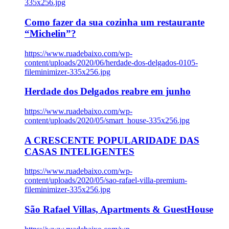
335x256.jpg
Como fazer da sua cozinha um restaurante
“Michelin”?
https://www.ruadebaixo.com/wp-
content/uploads/2020/06/herdade-dos-delgados-0105-
fileminimizer-335x256.jpg
Herdade dos Delgados reabre em junho
https://www.ruadebaixo.com/wp-
content/uploads/2020/05/smart_house-335x256.jpg
A CRESCENTE POPULARIDADE DAS
CASAS INTELIGENTES
https://www.ruadebaixo.com/wp-
content/uploads/2020/05/sao-rafael-villa-premium-
fileminimizer-335x256.jpg
São Rafael Villas, Apartments & GuestHouse