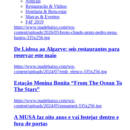
Notícias
Restauração & Vinhos
Hotelaria & Bem-estar
Marcas & Eventos
F4F 2019
https://www.ruadebaixo.com/wp-
content/uploads/2026/05/broto-chiado-prato-pedro-pena-
bastos-335x256.jpg
De Lisboa ao Algarve: seis restaurantes para
reservar este maio
https://www.ruadebaixo.com/wp-
content/uploads/2024/07/emb_elenco-335x256.jpg
Estação Menina Bonita “From The Ocean To
The Stars”
https://www.ruadebaixo.com/wp-
content/uploads/2024/05/unnamed-335x256.jpg
A MUSA faz oito anos e vai festejar dentro e
fora de portas