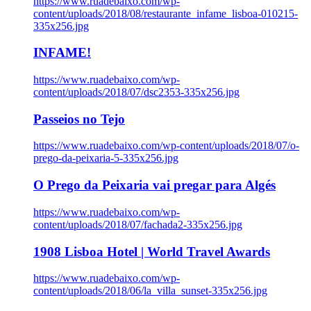
https://www.ruadebaixo.com/wp-
content/uploads/2018/08/restaurante_infame_lisboa-010215-
335x256.jpg
INFAME!
https://www.ruadebaixo.com/wp-
content/uploads/2018/07/dsc2353-335x256.jpg
Passeios no Tejo
https://www.ruadebaixo.com/wp-content/uploads/2018/07/o-
prego-da-peixaria-5-335x256.jpg
O Prego da Peixaria vai pregar para Algés
https://www.ruadebaixo.com/wp-
content/uploads/2018/07/fachada2-335x256.jpg
1908 Lisboa Hotel | World Travel Awards
https://www.ruadebaixo.com/wp-
content/uploads/2018/06/la_villa_sunset-335x256.jpg