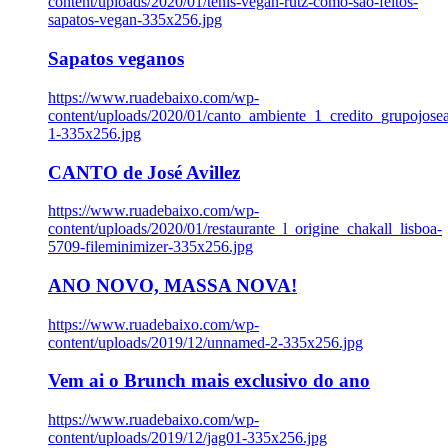
content/uploads/2020/01/tenis-vegan-rutz-como-sao-feitos-
sapatos-vegan-335x256.jpg
Sapatos veganos
https://www.ruadebaixo.com/wp-
content/uploads/2020/01/canto_ambiente_1_credito_grupojosea
1-335x256.jpg
CANTO de José Avillez
https://www.ruadebaixo.com/wp-
content/uploads/2020/01/restaurante_l_origine_chakall_lisboa-
5709-fileminimizer-335x256.jpg
ANO NOVO, MASSA NOVA!
https://www.ruadebaixo.com/wp-
content/uploads/2019/12/unnamed-2-335x256.jpg
Vem ai o Brunch mais exclusivo do ano
https://www.ruadebaixo.com/wp-
content/uploads/2019/12/jag01-335x256.jpg