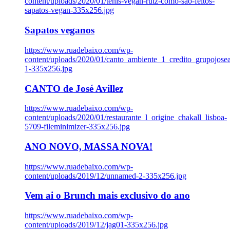
content/uploads/2020/01/tenis-vegan-rutz-como-sao-feitos-
sapatos-vegan-335x256.jpg
Sapatos veganos
https://www.ruadebaixo.com/wp-
content/uploads/2020/01/canto_ambiente_1_credito_grupojosea
1-335x256.jpg
CANTO de José Avillez
https://www.ruadebaixo.com/wp-
content/uploads/2020/01/restaurante_l_origine_chakall_lisboa-
5709-fileminimizer-335x256.jpg
ANO NOVO, MASSA NOVA!
https://www.ruadebaixo.com/wp-
content/uploads/2019/12/unnamed-2-335x256.jpg
Vem ai o Brunch mais exclusivo do ano
https://www.ruadebaixo.com/wp-
content/uploads/2019/12/jag01-335x256.jpg