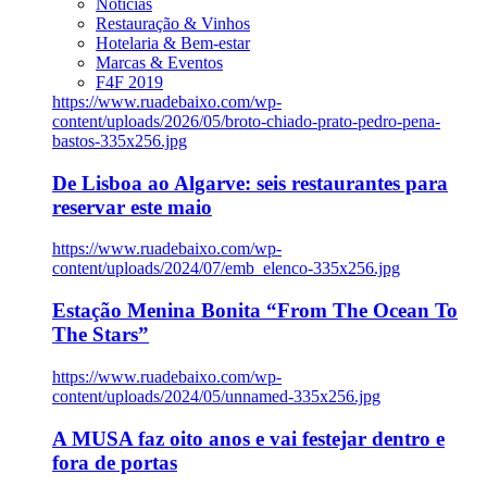
Notícias
Restauração & Vinhos
Hotelaria & Bem-estar
Marcas & Eventos
F4F 2019
https://www.ruadebaixo.com/wp-
content/uploads/2026/05/broto-chiado-prato-pedro-pena-
bastos-335x256.jpg
De Lisboa ao Algarve: seis restaurantes para
reservar este maio
https://www.ruadebaixo.com/wp-
content/uploads/2024/07/emb_elenco-335x256.jpg
Estação Menina Bonita “From The Ocean To
The Stars”
https://www.ruadebaixo.com/wp-
content/uploads/2024/05/unnamed-335x256.jpg
A MUSA faz oito anos e vai festejar dentro e
fora de portas