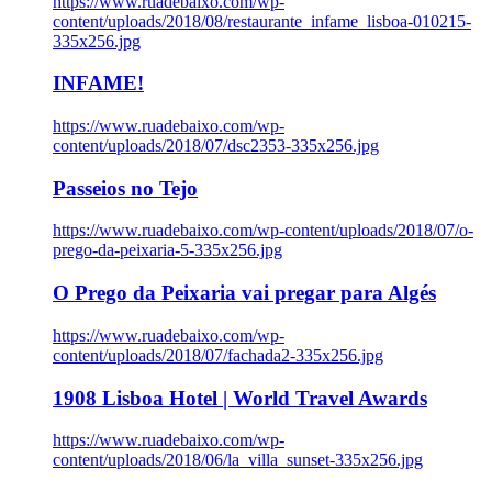
https://www.ruadebaixo.com/wp-
content/uploads/2018/08/restaurante_infame_lisboa-010215-
335x256.jpg
INFAME!
https://www.ruadebaixo.com/wp-
content/uploads/2018/07/dsc2353-335x256.jpg
Passeios no Tejo
https://www.ruadebaixo.com/wp-content/uploads/2018/07/o-
prego-da-peixaria-5-335x256.jpg
O Prego da Peixaria vai pregar para Algés
https://www.ruadebaixo.com/wp-
content/uploads/2018/07/fachada2-335x256.jpg
1908 Lisboa Hotel | World Travel Awards
https://www.ruadebaixo.com/wp-
content/uploads/2018/06/la_villa_sunset-335x256.jpg