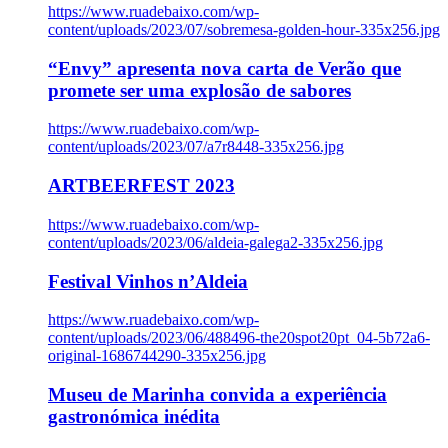
https://www.ruadebaixo.com/wp-
content/uploads/2023/07/sobremesa-golden-hour-335x256.jpg
“Envy” apresenta nova carta de Verão que
promete ser uma explosão de sabores
https://www.ruadebaixo.com/wp-
content/uploads/2023/07/a7r8448-335x256.jpg
ARTBEERFEST 2023
https://www.ruadebaixo.com/wp-
content/uploads/2023/06/aldeia-galega2-335x256.jpg
Festival Vinhos n’Aldeia
https://www.ruadebaixo.com/wp-
content/uploads/2023/06/488496-the20spot20pt_04-5b72a6-
original-1686744290-335x256.jpg
Museu de Marinha convida a experiência
gastronómica inédita