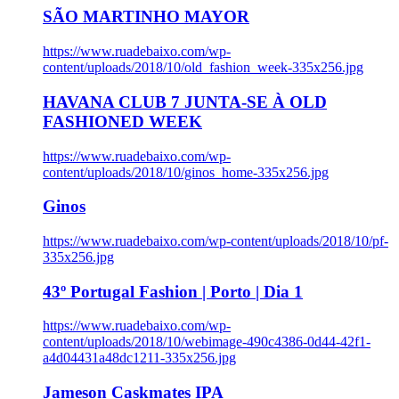
SÃO MARTINHO MAYOR
https://www.ruadebaixo.com/wp-
content/uploads/2018/10/old_fashion_week-335x256.jpg
HAVANA CLUB 7 JUNTA-SE À OLD
FASHIONED WEEK
https://www.ruadebaixo.com/wp-
content/uploads/2018/10/ginos_home-335x256.jpg
Ginos
https://www.ruadebaixo.com/wp-content/uploads/2018/10/pf-
335x256.jpg
43º Portugal Fashion | Porto | Dia 1
https://www.ruadebaixo.com/wp-
content/uploads/2018/10/webimage-490c4386-0d44-42f1-
a4d04431a48dc1211-335x256.jpg
Jameson Caskmates IPA