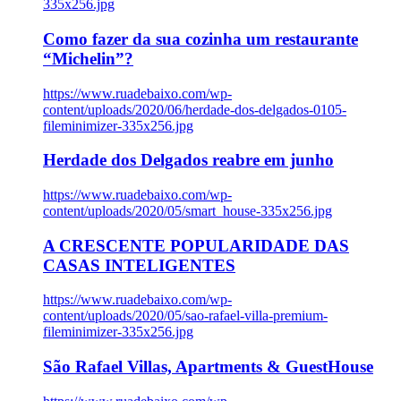
335x256.jpg
Como fazer da sua cozinha um restaurante
“Michelin”?
https://www.ruadebaixo.com/wp-
content/uploads/2020/06/herdade-dos-delgados-0105-
fileminimizer-335x256.jpg
Herdade dos Delgados reabre em junho
https://www.ruadebaixo.com/wp-
content/uploads/2020/05/smart_house-335x256.jpg
A CRESCENTE POPULARIDADE DAS
CASAS INTELIGENTES
https://www.ruadebaixo.com/wp-
content/uploads/2020/05/sao-rafael-villa-premium-
fileminimizer-335x256.jpg
São Rafael Villas, Apartments & GuestHouse