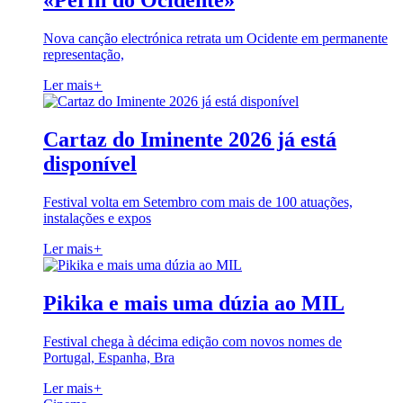
«Perfil do Ocidente»
Nova canção electrónica retrata um Ocidente em permanente
representação,
Ler mais
+
Cartaz do Iminente 2026 já está
disponível
Festival volta em Setembro com mais de 100 atuações,
instalações e expos
Ler mais
+
Pikika e mais uma dúzia ao MIL
Festival chega à décima edição com novos nomes de
Portugal, Espanha, Bra
Ler mais
+