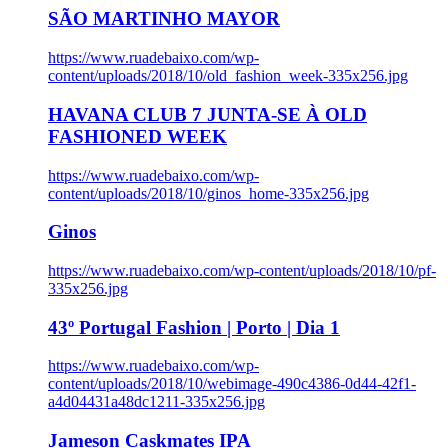
SÃO MARTINHO MAYOR
https://www.ruadebaixo.com/wp-
content/uploads/2018/10/old_fashion_week-335x256.jpg
HAVANA CLUB 7 JUNTA-SE À OLD
FASHIONED WEEK
https://www.ruadebaixo.com/wp-
content/uploads/2018/10/ginos_home-335x256.jpg
Ginos
https://www.ruadebaixo.com/wp-content/uploads/2018/10/pf-
335x256.jpg
43º Portugal Fashion | Porto | Dia 1
https://www.ruadebaixo.com/wp-
content/uploads/2018/10/webimage-490c4386-0d44-42f1-
a4d04431a48dc1211-335x256.jpg
Jameson Caskmates IPA