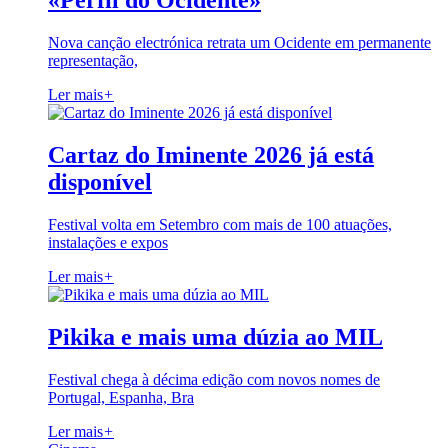
«Perfil do Ocidente»
Nova canção electrónica retrata um Ocidente em permanente
representação,
Ler mais
+
Cartaz do Iminente 2026 já está
disponível
Festival volta em Setembro com mais de 100 atuações,
instalações e expos
Ler mais
+
Pikika e mais uma dúzia ao MIL
Festival chega à décima edição com novos nomes de
Portugal, Espanha, Bra
Ler mais
+