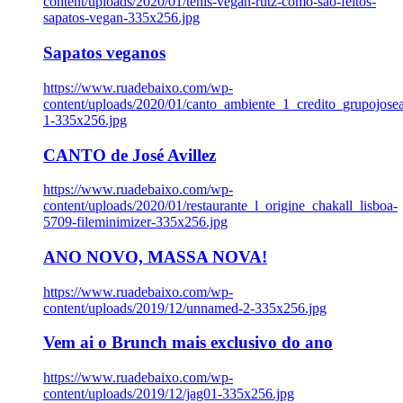
content/uploads/2020/01/tenis-vegan-rutz-como-sao-feitos-
sapatos-vegan-335x256.jpg
Sapatos veganos
https://www.ruadebaixo.com/wp-
content/uploads/2020/01/canto_ambiente_1_credito_grupojosea
1-335x256.jpg
CANTO de José Avillez
https://www.ruadebaixo.com/wp-
content/uploads/2020/01/restaurante_l_origine_chakall_lisboa-
5709-fileminimizer-335x256.jpg
ANO NOVO, MASSA NOVA!
https://www.ruadebaixo.com/wp-
content/uploads/2019/12/unnamed-2-335x256.jpg
Vem ai o Brunch mais exclusivo do ano
https://www.ruadebaixo.com/wp-
content/uploads/2019/12/jag01-335x256.jpg