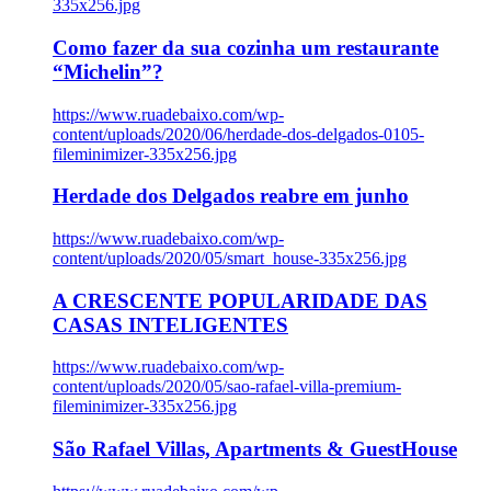
335x256.jpg
Como fazer da sua cozinha um restaurante
“Michelin”?
https://www.ruadebaixo.com/wp-
content/uploads/2020/06/herdade-dos-delgados-0105-
fileminimizer-335x256.jpg
Herdade dos Delgados reabre em junho
https://www.ruadebaixo.com/wp-
content/uploads/2020/05/smart_house-335x256.jpg
A CRESCENTE POPULARIDADE DAS
CASAS INTELIGENTES
https://www.ruadebaixo.com/wp-
content/uploads/2020/05/sao-rafael-villa-premium-
fileminimizer-335x256.jpg
São Rafael Villas, Apartments & GuestHouse