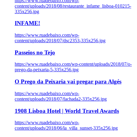
https://www.ruadebaixo.com/wp-
content/uploads/2018/08/restaurante_infame_lisboa-010215-
335x256.jpg
INFAME!
https://www.ruadebaixo.com/wp-
content/uploads/2018/07/dsc2353-335x256.jpg
Passeios no Tejo
https://www.ruadebaixo.com/wp-content/uploads/2018/07/o-
prego-da-peixaria-5-335x256.jpg
O Prego da Peixaria vai pregar para Algés
https://www.ruadebaixo.com/wp-
content/uploads/2018/07/fachada2-335x256.jpg
1908 Lisboa Hotel | World Travel Awards
https://www.ruadebaixo.com/wp-
content/uploads/2018/06/la_villa_sunset-335x256.jpg