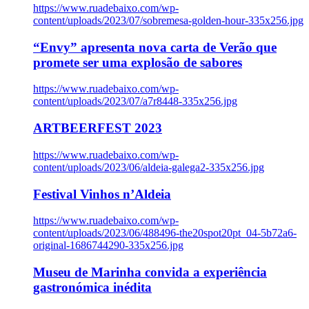
https://www.ruadebaixo.com/wp-
content/uploads/2023/07/sobremesa-golden-hour-335x256.jpg
“Envy” apresenta nova carta de Verão que
promete ser uma explosão de sabores
https://www.ruadebaixo.com/wp-
content/uploads/2023/07/a7r8448-335x256.jpg
ARTBEERFEST 2023
https://www.ruadebaixo.com/wp-
content/uploads/2023/06/aldeia-galega2-335x256.jpg
Festival Vinhos n’Aldeia
https://www.ruadebaixo.com/wp-
content/uploads/2023/06/488496-the20spot20pt_04-5b72a6-
original-1686744290-335x256.jpg
Museu de Marinha convida a experiência
gastronómica inédita