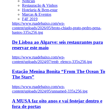
Notícias
Restauração & Vinhos
Hotelaria & Bem-estar
Marcas & Eventos
F4F 2019
https://www.ruadebaixo.com/wp-
content/uploads/2026/05/broto-chiado-prato-pedro-pena-
bastos-335x256.jpg
De Lisboa ao Algarve: seis restaurantes para
reservar este maio
https://www.ruadebaixo.com/wp-
content/uploads/2024/07/emb_elenco-335x256.jpg
Estação Menina Bonita “From The Ocean To
The Stars”
https://www.ruadebaixo.com/wp-
content/uploads/2024/05/unnamed-335x256.jpg
A MUSA faz oito anos e vai festejar dentro e
fora de portas