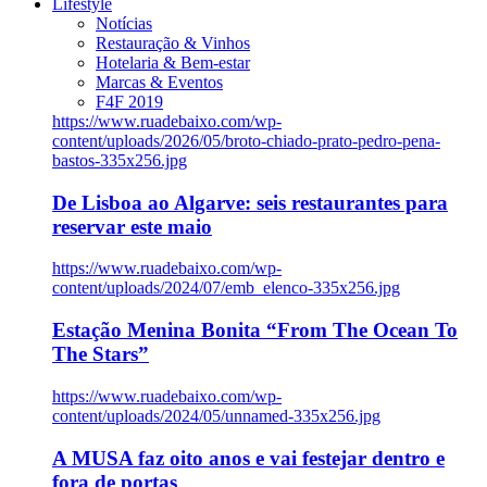
Lifestyle
Notícias
Restauração & Vinhos
Hotelaria & Bem-estar
Marcas & Eventos
F4F 2019
https://www.ruadebaixo.com/wp-
content/uploads/2026/05/broto-chiado-prato-pedro-pena-
bastos-335x256.jpg
De Lisboa ao Algarve: seis restaurantes para
reservar este maio
https://www.ruadebaixo.com/wp-
content/uploads/2024/07/emb_elenco-335x256.jpg
Estação Menina Bonita “From The Ocean To
The Stars”
https://www.ruadebaixo.com/wp-
content/uploads/2024/05/unnamed-335x256.jpg
A MUSA faz oito anos e vai festejar dentro e
fora de portas