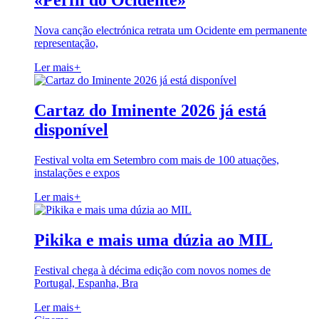
«Perfil do Ocidente»
Nova canção electrónica retrata um Ocidente em permanente
representação,
Ler mais
+
Cartaz do Iminente 2026 já está
disponível
Festival volta em Setembro com mais de 100 atuações,
instalações e expos
Ler mais
+
Pikika e mais uma dúzia ao MIL
Festival chega à décima edição com novos nomes de
Portugal, Espanha, Bra
Ler mais
+