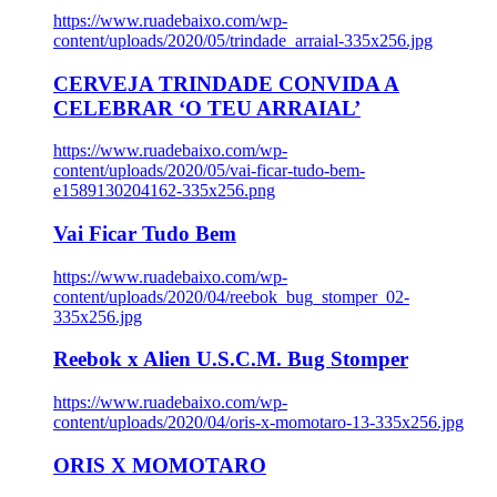
https://www.ruadebaixo.com/wp-
content/uploads/2020/05/trindade_arraial-335x256.jpg
CERVEJA TRINDADE CONVIDA A
CELEBRAR ‘O TEU ARRAIAL’
https://www.ruadebaixo.com/wp-
content/uploads/2020/05/vai-ficar-tudo-bem-
e1589130204162-335x256.png
Vai Ficar Tudo Bem
https://www.ruadebaixo.com/wp-
content/uploads/2020/04/reebok_bug_stomper_02-
335x256.jpg
Reebok x Alien U.S.C.M. Bug Stomper
https://www.ruadebaixo.com/wp-
content/uploads/2020/04/oris-x-momotaro-13-335x256.jpg
ORIS X MOMOTARO