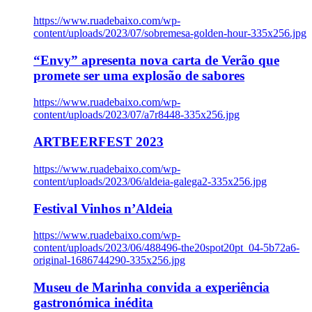
https://www.ruadebaixo.com/wp-
content/uploads/2023/07/sobremesa-golden-hour-335x256.jpg
“Envy” apresenta nova carta de Verão que
promete ser uma explosão de sabores
https://www.ruadebaixo.com/wp-
content/uploads/2023/07/a7r8448-335x256.jpg
ARTBEERFEST 2023
https://www.ruadebaixo.com/wp-
content/uploads/2023/06/aldeia-galega2-335x256.jpg
Festival Vinhos n’Aldeia
https://www.ruadebaixo.com/wp-
content/uploads/2023/06/488496-the20spot20pt_04-5b72a6-
original-1686744290-335x256.jpg
Museu de Marinha convida a experiência
gastronómica inédita