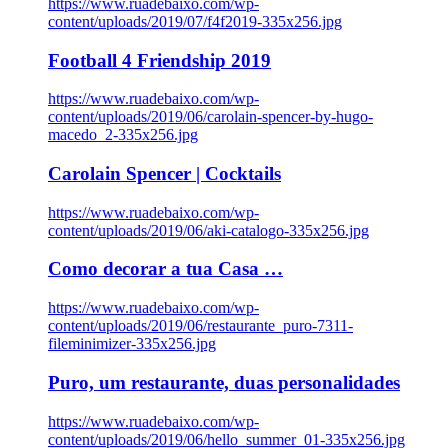
https://www.ruadebaixo.com/wp-
content/uploads/2019/07/f4f2019-335x256.jpg
Football 4 Friendship 2019
https://www.ruadebaixo.com/wp-
content/uploads/2019/06/carolain-spencer-by-hugo-
macedo_2-335x256.jpg
Carolain Spencer | Cocktails
https://www.ruadebaixo.com/wp-
content/uploads/2019/06/aki-catalogo-335x256.jpg
Como decorar a tua Casa …
https://www.ruadebaixo.com/wp-
content/uploads/2019/06/restaurante_puro-7311-
fileminimizer-335x256.jpg
Puro, um restaurante, duas personalidades
https://www.ruadebaixo.com/wp-
content/uploads/2019/06/hello_summer_01-335x256.jpg