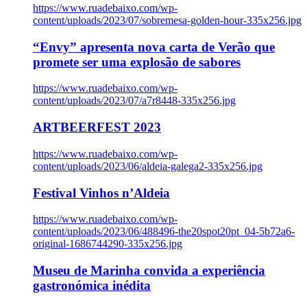
https://www.ruadebaixo.com/wp-
content/uploads/2023/07/sobremesa-golden-hour-335x256.jpg
“Envy” apresenta nova carta de Verão que
promete ser uma explosão de sabores
https://www.ruadebaixo.com/wp-
content/uploads/2023/07/a7r8448-335x256.jpg
ARTBEERFEST 2023
https://www.ruadebaixo.com/wp-
content/uploads/2023/06/aldeia-galega2-335x256.jpg
Festival Vinhos n’Aldeia
https://www.ruadebaixo.com/wp-
content/uploads/2023/06/488496-the20spot20pt_04-5b72a6-
original-1686744290-335x256.jpg
Museu de Marinha convida a experiência
gastronómica inédita