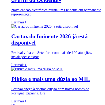
«Perfil do Ocidente»
Nova canção electrónica retrata um Ocidente em permanente
representação,
Ler mais
+
Cartaz do Iminente 2026 já está
disponível
Festival volta em Setembro com mais de 100 atuações,
instalações e expos
Ler mais
+
Pikika e mais uma dúzia ao MIL
Festival chega à décima edição com novos nomes de
Portugal, Espanha, Bra
Ler mais
+