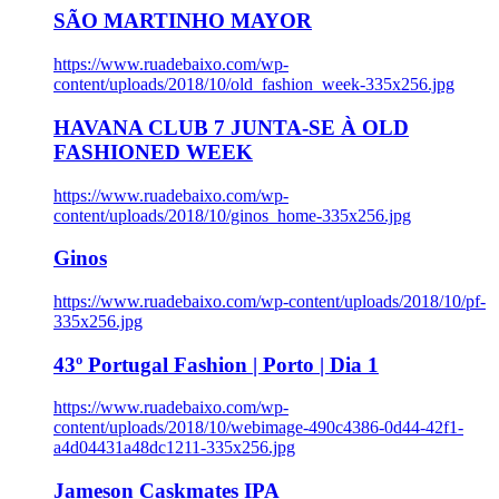
SÃO MARTINHO MAYOR
https://www.ruadebaixo.com/wp-
content/uploads/2018/10/old_fashion_week-335x256.jpg
HAVANA CLUB 7 JUNTA-SE À OLD
FASHIONED WEEK
https://www.ruadebaixo.com/wp-
content/uploads/2018/10/ginos_home-335x256.jpg
Ginos
https://www.ruadebaixo.com/wp-content/uploads/2018/10/pf-
335x256.jpg
43º Portugal Fashion | Porto | Dia 1
https://www.ruadebaixo.com/wp-
content/uploads/2018/10/webimage-490c4386-0d44-42f1-
a4d04431a48dc1211-335x256.jpg
Jameson Caskmates IPA