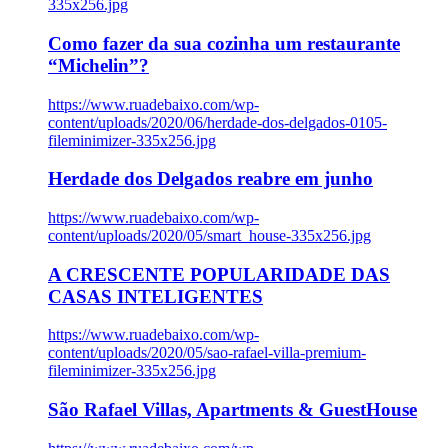
335x256.jpg
Como fazer da sua cozinha um restaurante
“Michelin”?
https://www.ruadebaixo.com/wp-
content/uploads/2020/06/herdade-dos-delgados-0105-
fileminimizer-335x256.jpg
Herdade dos Delgados reabre em junho
https://www.ruadebaixo.com/wp-
content/uploads/2020/05/smart_house-335x256.jpg
A CRESCENTE POPULARIDADE DAS
CASAS INTELIGENTES
https://www.ruadebaixo.com/wp-
content/uploads/2020/05/sao-rafael-villa-premium-
fileminimizer-335x256.jpg
São Rafael Villas, Apartments & GuestHouse