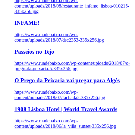
https://www.ruadebaixo.com/wp-
content/uploads/2018/08/restaurante_infame_lisboa-010215-
335x256.jpg
INFAME!
https://www.ruadebaixo.com/wp-
content/uploads/2018/07/dsc2353-335x256.jpg
Passeios no Tejo
https://www.ruadebaixo.com/wp-content/uploads/2018/07/o-
prego-da-peixaria-5-335x256.jpg
O Prego da Peixaria vai pregar para Algés
https://www.ruadebaixo.com/wp-
content/uploads/2018/07/fachada2-335x256.jpg
1908 Lisboa Hotel | World Travel Awards
https://www.ruadebaixo.com/wp-
content/uploads/2018/06/la_villa_sunset-335x256.jpg