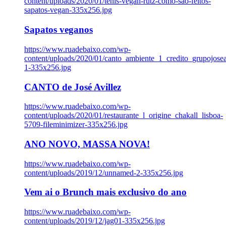
content/uploads/2020/01/tenis-vegan-rutz-como-sao-feitos-
sapatos-vegan-335x256.jpg
Sapatos veganos
https://www.ruadebaixo.com/wp-
content/uploads/2020/01/canto_ambiente_1_credito_grupojosea
1-335x256.jpg
CANTO de José Avillez
https://www.ruadebaixo.com/wp-
content/uploads/2020/01/restaurante_l_origine_chakall_lisboa-
5709-fileminimizer-335x256.jpg
ANO NOVO, MASSA NOVA!
https://www.ruadebaixo.com/wp-
content/uploads/2019/12/unnamed-2-335x256.jpg
Vem ai o Brunch mais exclusivo do ano
https://www.ruadebaixo.com/wp-
content/uploads/2019/12/jag01-335x256.jpg