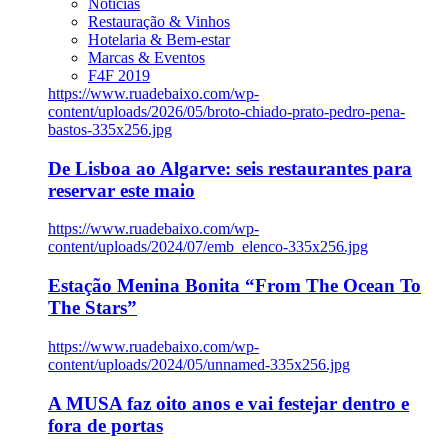
Notícias
Restauração & Vinhos
Hotelaria & Bem-estar
Marcas & Eventos
F4F 2019
https://www.ruadebaixo.com/wp-
content/uploads/2026/05/broto-chiado-prato-pedro-pena-
bastos-335x256.jpg
De Lisboa ao Algarve: seis restaurantes para
reservar este maio
https://www.ruadebaixo.com/wp-
content/uploads/2024/07/emb_elenco-335x256.jpg
Estação Menina Bonita “From The Ocean To
The Stars”
https://www.ruadebaixo.com/wp-
content/uploads/2024/05/unnamed-335x256.jpg
A MUSA faz oito anos e vai festejar dentro e
fora de portas